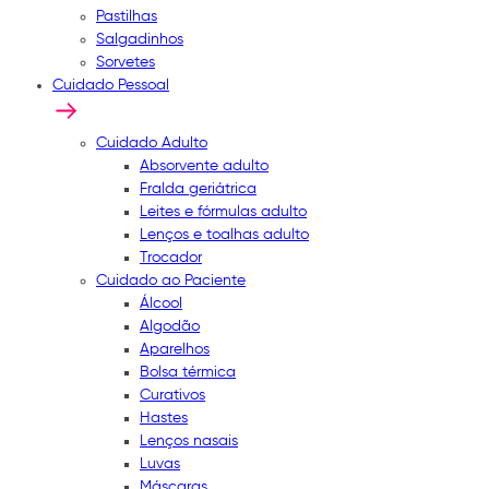
Pastilhas
Salgadinhos
Sorvetes
Cuidado Pessoal
Cuidado Adulto
Absorvente adulto
Fralda geriátrica
Leites e fórmulas adulto
Lenços e toalhas adulto
Trocador
Cuidado ao Paciente
Álcool
Algodão
Aparelhos
Bolsa térmica
Curativos
Hastes
Lenços nasais
Luvas
Máscaras