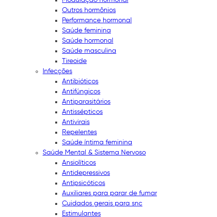
Outros hormônios
Performance hormonal
Saúde feminina
Saúde hormonal
Saúde masculina
Tireoide
Infecções
Antibióticos
Antifúngicos
Antiparasitários
Antissépticos
Antivirais
Repelentes
Saúde íntima feminina
Saúde Mental & Sistema Nervoso
Ansiolíticos
Antidepressivos
Antipsicóticos
Auxiliares para parar de fumar
Cuidados gerais para snc
Estimulantes