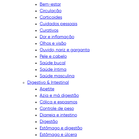
Bem-estar
Circulação
Corticoides
Cuidados pessoais
Curativos
Dor e inflamação
Olhos e visão
Ouvido, nariz e garganta
Pele e cabelo
Saúde bucal
Saúde íntima
Saúde masculina
Digestivo & Intestinal
Apetite
Azia e má digestão
Cólica e espasmos
Controle de peso
Diarreia e intestino
Digestão
Estômago e digestão
Estômago e úlcera