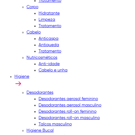
Tratamento
Corpo
Hidratante
Limpeza
Tratamento
Cabelo
Anticaspa
Antiqueda
Tratamento
Nutricosméticos
Anti-idade
Cabelo e unha
Higiene
Desodorantes
Desodorantes aerosol feminino
Desodorantes aerosol masculino
Desodorantes roll-on feminino
Desodorantes roll-on masculino
Talcos masculino
Higiene Bucal