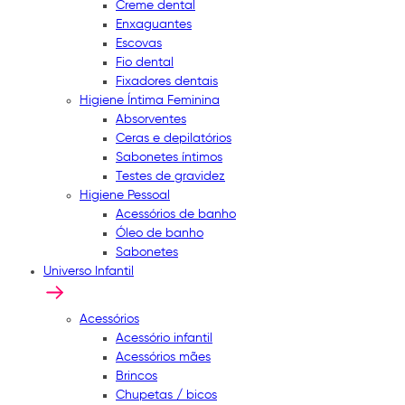
Creme dental
Enxaguantes
Escovas
Fio dental
Fixadores dentais
Higiene Íntima Feminina
Absorventes
Ceras e depilatórios
Sabonetes íntimos
Testes de gravidez
Higiene Pessoal
Acessórios de banho
Óleo de banho
Sabonetes
Universo Infantil
Acessórios
Acessório infantil
Acessórios mães
Brincos
Chupetas / bicos