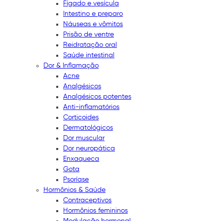
Fígado e vesícula
Intestino e preparo
Náuseas e vômitos
Prisão de ventre
Reidratação oral
Saúde intestinal
Dor & Inflamação
Acne
Analgésicos
Analgésicos potentes
Anti-inflamatórios
Corticoides
Dermatológicos
Dor muscular
Dor neuropática
Enxaqueca
Gota
Psoríase
Hormônios & Saúde
Contraceptivos
Hormônios femininos
Modulação hormonal