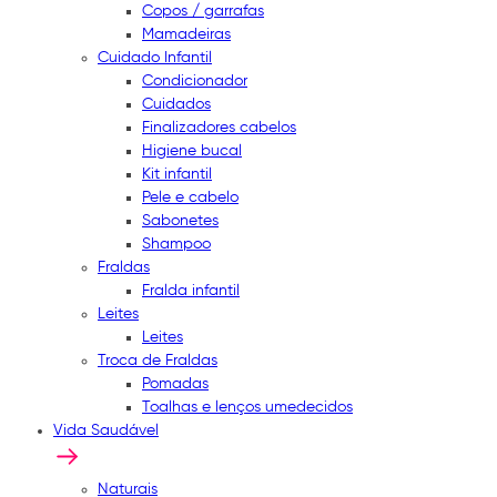
Copos / garrafas
Mamadeiras
Cuidado Infantil
Condicionador
Cuidados
Finalizadores cabelos
Higiene bucal
Kit infantil
Pele e cabelo
Sabonetes
Shampoo
Fraldas
Fralda infantil
Leites
Leites
Troca de Fraldas
Pomadas
Toalhas e lenços umedecidos
Vida Saudável
Naturais