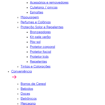
Acessórios e removedores
Cutelaria / pinças
Esmaltes
Maquiagem
Perfumes e Colônias
Proteção Solar e Repelentes
Bronzeadores
Kit pele verão
Pós-sol
Protetor corporal
Protetor facial
Protetor kids
Repelentes
Tintas e Colorações
Conveniência
Barras de Cereal
Bebidas
Doces
Eletrônicos
Mercearia