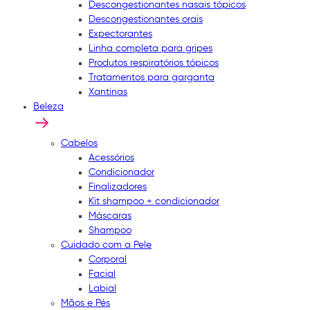
Descongestionantes nasais tópicos
Descongestionantes orais
Expectorantes
Linha completa para gripes
Produtos respiratórios tópicos
Tratamentos para garganta
Xantinas
Beleza
Cabelos
Acessórios
Condicionador
Finalizadores
Kit shampoo + condicionador
Máscaras
Shampoo
Cuidado com a Pele
Corporal
Facial
Labial
Mãos e Pés