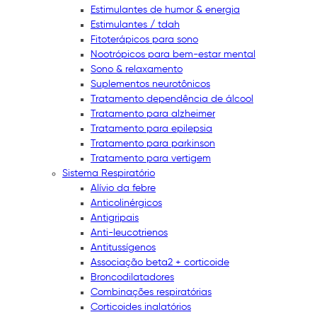
Estimulantes de humor & energia
Estimulantes / tdah
Fitoterápicos para sono
Nootrópicos para bem-estar mental
Sono & relaxamento
Suplementos neurotônicos
Tratamento dependência de álcool
Tratamento para alzheimer
Tratamento para epilepsia
Tratamento para parkinson
Tratamento para vertigem
Sistema Respiratório
Alívio da febre
Anticolinérgicos
Antigripais
Anti-leucotrienos
Antitussígenos
Associação beta2 + corticoide
Broncodilatadores
Combinações respiratórias
Corticoides inalatórios