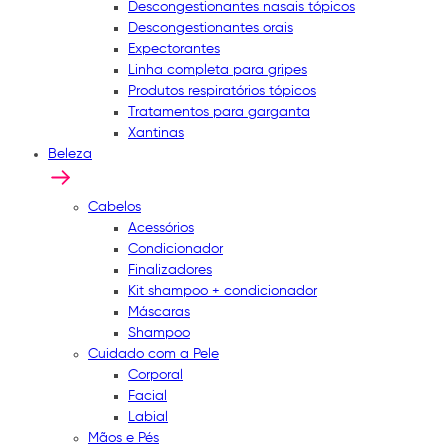
Descongestionantes nasais tópicos
Descongestionantes orais
Expectorantes
Linha completa para gripes
Produtos respiratórios tópicos
Tratamentos para garganta
Xantinas
Beleza
Cabelos
Acessórios
Condicionador
Finalizadores
Kit shampoo + condicionador
Máscaras
Shampoo
Cuidado com a Pele
Corporal
Facial
Labial
Mãos e Pés