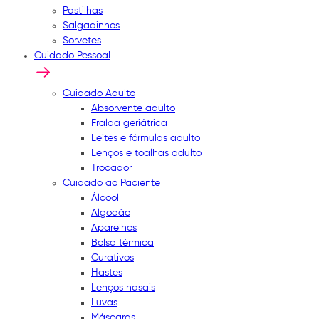
Pastilhas
Salgadinhos
Sorvetes
Cuidado Pessoal
Cuidado Adulto
Absorvente adulto
Fralda geriátrica
Leites e fórmulas adulto
Lenços e toalhas adulto
Trocador
Cuidado ao Paciente
Álcool
Algodão
Aparelhos
Bolsa térmica
Curativos
Hastes
Lenços nasais
Luvas
Máscaras