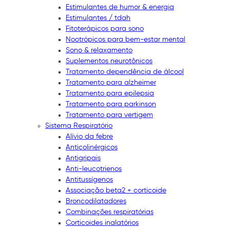
Estimulantes de humor & energia
Estimulantes / tdah
Fitoterápicos para sono
Nootrópicos para bem-estar mental
Sono & relaxamento
Suplementos neurotônicos
Tratamento dependência de álcool
Tratamento para alzheimer
Tratamento para epilepsia
Tratamento para parkinson
Tratamento para vertigem
Sistema Respiratório
Alívio da febre
Anticolinérgicos
Antigripais
Anti-leucotrienos
Antitussígenos
Associação beta2 + corticoide
Broncodilatadores
Combinações respiratórias
Corticoides inalatórios