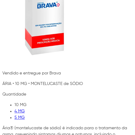
Vendido e entregue por Brava
ÁRIA
•
10 MG
•
MONTELUCASTE de SÓDIO
Quantidade
10 MG
4 MG
5 MG
Ária® (montelucaste de sódio) é indicado para o tratamento da
asma, prevenindo sintomas diurnos e noturnos, incluindo o