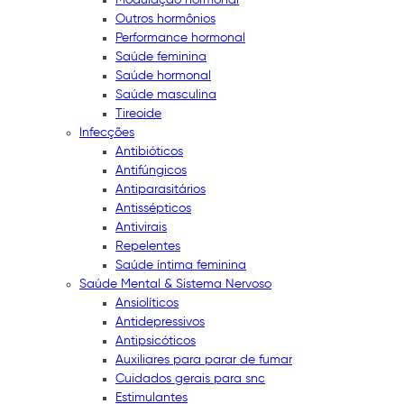
Outros hormônios
Performance hormonal
Saúde feminina
Saúde hormonal
Saúde masculina
Tireoide
Infecções
Antibióticos
Antifúngicos
Antiparasitários
Antissépticos
Antivirais
Repelentes
Saúde íntima feminina
Saúde Mental & Sistema Nervoso
Ansiolíticos
Antidepressivos
Antipsicóticos
Auxiliares para parar de fumar
Cuidados gerais para snc
Estimulantes