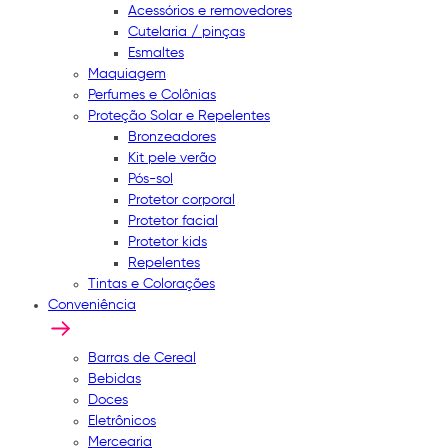
Acessórios e removedores
Cutelaria / pinças
Esmaltes
Maquiagem
Perfumes e Colônias
Proteção Solar e Repelentes
Bronzeadores
Kit pele verão
Pós-sol
Protetor corporal
Protetor facial
Protetor kids
Repelentes
Tintas e Colorações
Conveniência
Barras de Cereal
Bebidas
Doces
Eletrônicos
Mercearia