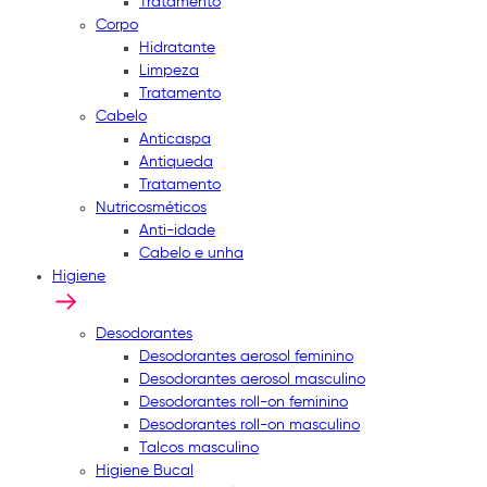
Tratamento
Corpo
Hidratante
Limpeza
Tratamento
Cabelo
Anticaspa
Antiqueda
Tratamento
Nutricosméticos
Anti-idade
Cabelo e unha
Higiene
Desodorantes
Desodorantes aerosol feminino
Desodorantes aerosol masculino
Desodorantes roll-on feminino
Desodorantes roll-on masculino
Talcos masculino
Higiene Bucal