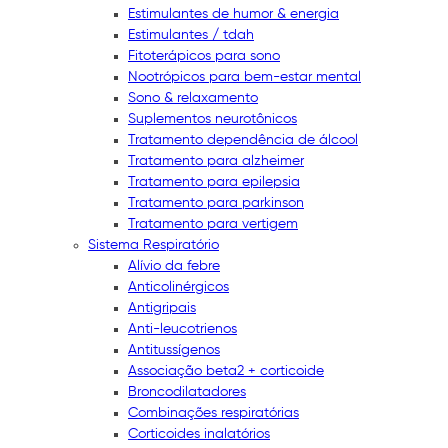
Estimulantes de humor & energia
Estimulantes / tdah
Fitoterápicos para sono
Nootrópicos para bem-estar mental
Sono & relaxamento
Suplementos neurotônicos
Tratamento dependência de álcool
Tratamento para alzheimer
Tratamento para epilepsia
Tratamento para parkinson
Tratamento para vertigem
Sistema Respiratório
Alívio da febre
Anticolinérgicos
Antigripais
Anti-leucotrienos
Antitussígenos
Associação beta2 + corticoide
Broncodilatadores
Combinações respiratórias
Corticoides inalatórios