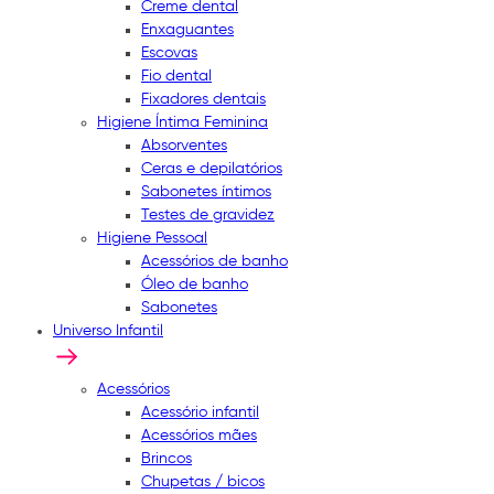
Creme dental
Enxaguantes
Escovas
Fio dental
Fixadores dentais
Higiene Íntima Feminina
Absorventes
Ceras e depilatórios
Sabonetes íntimos
Testes de gravidez
Higiene Pessoal
Acessórios de banho
Óleo de banho
Sabonetes
Universo Infantil
Acessórios
Acessório infantil
Acessórios mães
Brincos
Chupetas / bicos