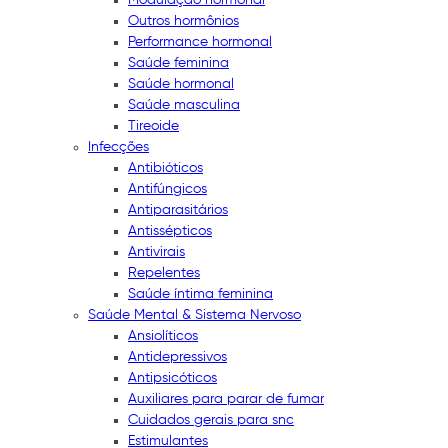
Outros hormônios
Performance hormonal
Saúde feminina
Saúde hormonal
Saúde masculina
Tireoide
Infecções
Antibióticos
Antifúngicos
Antiparasitários
Antissépticos
Antivirais
Repelentes
Saúde íntima feminina
Saúde Mental & Sistema Nervoso
Ansiolíticos
Antidepressivos
Antipsicóticos
Auxiliares para parar de fumar
Cuidados gerais para snc
Estimulantes