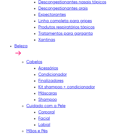
Descongestionantes nasais tópicos
Descongestionantes orais
Expectorantes
Linha completa para gripes
Produtos respiratórios tópicos
Tratamentos para garganta
Xantinas
Beleza
Cabelos
Acessórios
Condicionador
Finalizadores
Kit shampoo + condicionador
Máscaras
Shampoo
Cuidado com a Pele
Corporal
Facial
Labial
Mãos e Pés