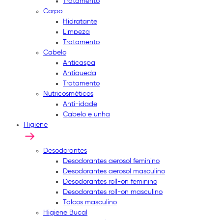
Tratamento
Corpo
Hidratante
Limpeza
Tratamento
Cabelo
Anticaspa
Antiqueda
Tratamento
Nutricosméticos
Anti-idade
Cabelo e unha
Higiene
Desodorantes
Desodorantes aerosol feminino
Desodorantes aerosol masculino
Desodorantes roll-on feminino
Desodorantes roll-on masculino
Talcos masculino
Higiene Bucal