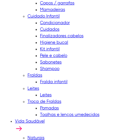
Copos / garrafas
Mamadeiras
Cuidado Infantil
Condicionador
Cuidados
Finalizadores cabelos
Higiene bucal
Kit infantil
Pele e cabelo
Sabonetes
Shampoo
Fraldas
Fralda infantil
Leites
Leites
Troca de Fraldas
Pomadas
Toalhas e lenços umedecidos
Vida Saudável
Naturais