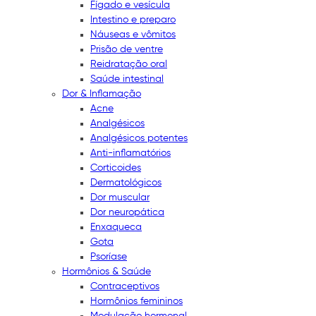
Fígado e vesícula
Intestino e preparo
Náuseas e vômitos
Prisão de ventre
Reidratação oral
Saúde intestinal
Dor & Inflamação
Acne
Analgésicos
Analgésicos potentes
Anti-inflamatórios
Corticoides
Dermatológicos
Dor muscular
Dor neuropática
Enxaqueca
Gota
Psoríase
Hormônios & Saúde
Contraceptivos
Hormônios femininos
Modulação hormonal