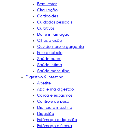
Bem-estar
Circulação
Corticoides
Cuidados pessoais
Curativos
Dor e inflamação
Olhos e visão
Ouvido, nariz e garganta
Pele e cabelo
Saúde bucal
Saúde íntima
Saúde masculina
Digestivo & Intestinal
Apetite
Azia e má digestão
Cólica e espasmos
Controle de peso
Diarreia e intestino
Digestão
Estômago e digestão
Estômago e úlcera