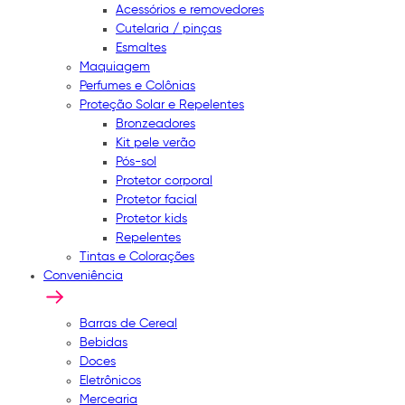
Acessórios e removedores
Cutelaria / pinças
Esmaltes
Maquiagem
Perfumes e Colônias
Proteção Solar e Repelentes
Bronzeadores
Kit pele verão
Pós-sol
Protetor corporal
Protetor facial
Protetor kids
Repelentes
Tintas e Colorações
Conveniência
Barras de Cereal
Bebidas
Doces
Eletrônicos
Mercearia