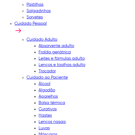
Pastilhas
Salgadinhos
Sorvetes
Cuidado Pessoal
Cuidado Adulto
Absorvente adulto
Fralda geriátrica
Leites e fórmulas adulto
Lenços e toalhas adulto
Trocador
Cuidado ao Paciente
Álcool
Algodão
Aparelhos
Bolsa térmica
Curativos
Hastes
Lenços nasais
Luvas
Máscaras