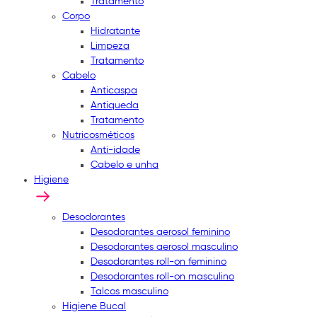
Tratamento
Corpo
Hidratante
Limpeza
Tratamento
Cabelo
Anticaspa
Antiqueda
Tratamento
Nutricosméticos
Anti-idade
Cabelo e unha
Higiene
Desodorantes
Desodorantes aerosol feminino
Desodorantes aerosol masculino
Desodorantes roll-on feminino
Desodorantes roll-on masculino
Talcos masculino
Higiene Bucal