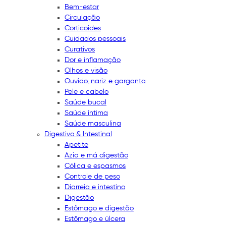
Bem-estar
Circulação
Corticoides
Cuidados pessoais
Curativos
Dor e inflamação
Olhos e visão
Ouvido, nariz e garganta
Pele e cabelo
Saúde bucal
Saúde íntima
Saúde masculina
Digestivo & Intestinal
Apetite
Azia e má digestão
Cólica e espasmos
Controle de peso
Diarreia e intestino
Digestão
Estômago e digestão
Estômago e úlcera