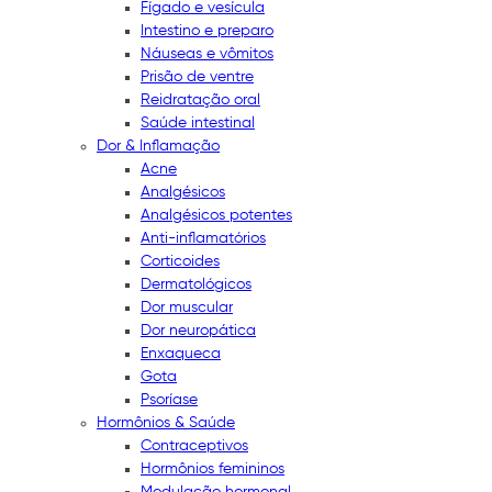
Fígado e vesícula
Intestino e preparo
Náuseas e vômitos
Prisão de ventre
Reidratação oral
Saúde intestinal
Dor & Inflamação
Acne
Analgésicos
Analgésicos potentes
Anti-inflamatórios
Corticoides
Dermatológicos
Dor muscular
Dor neuropática
Enxaqueca
Gota
Psoríase
Hormônios & Saúde
Contraceptivos
Hormônios femininos
Modulação hormonal