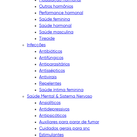
Outros hormônios
Performance hormonal
Saúde feminina
Saúde hormonal
Saúde masculina
Tireoide
Infecções
Antibióticos
Antifúngicos
Antiparasitários
Antissépticos
Antivirais
Repelentes
Saúde íntima feminina
Saúde Mental & Sistema Nervoso
Ansiolíticos
Antidepressivos
Antipsicóticos
Auxiliares para parar de fumar
Cuidados gerais para snc
Estimulantes