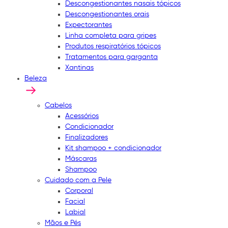
Descongestionantes nasais tópicos
Descongestionantes orais
Expectorantes
Linha completa para gripes
Produtos respiratórios tópicos
Tratamentos para garganta
Xantinas
Beleza
Cabelos
Acessórios
Condicionador
Finalizadores
Kit shampoo + condicionador
Máscaras
Shampoo
Cuidado com a Pele
Corporal
Facial
Labial
Mãos e Pés