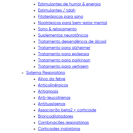
Estimulantes de humor & energia
Estimulantes / tdah
Fitoterápicos para sono
Nootrópicos para bem-estar mental
Sono & relaxamento
Suplementos neurotônicos
Tratamento dependência de álcool
Tratamento para alzheimer
Tratamento para epilepsia
Tratamento para parkinson
Tratamento para vertigem
Sistema Respiratório
Alívio da febre
Anticolinérgicos
Antigripais
Anti-leucotrienos
Antitussígenos
Associação beta2 + corticoide
Broncodilatadores
Combinações respiratórias
Corticoides inalatórios