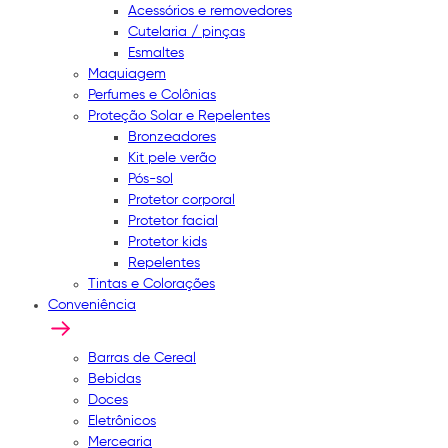
Acessórios e removedores
Cutelaria / pinças
Esmaltes
Maquiagem
Perfumes e Colônias
Proteção Solar e Repelentes
Bronzeadores
Kit pele verão
Pós-sol
Protetor corporal
Protetor facial
Protetor kids
Repelentes
Tintas e Colorações
Conveniência
Barras de Cereal
Bebidas
Doces
Eletrônicos
Mercearia