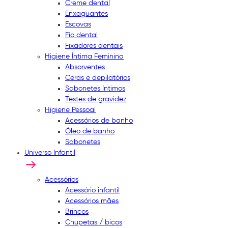
Creme dental
Enxaguantes
Escovas
Fio dental
Fixadores dentais
Higiene Íntima Feminina
Absorventes
Ceras e depilatórios
Sabonetes íntimos
Testes de gravidez
Higiene Pessoal
Acessórios de banho
Óleo de banho
Sabonetes
Universo Infantil
Acessórios
Acessório infantil
Acessórios mães
Brincos
Chupetas / bicos