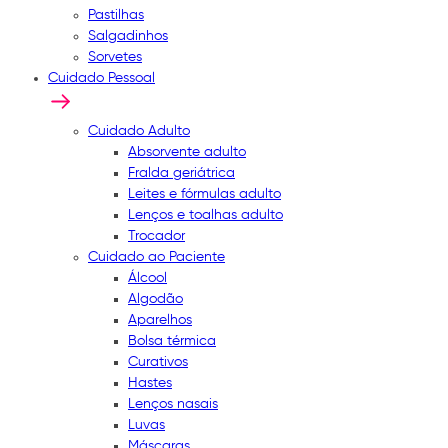
Pastilhas
Salgadinhos
Sorvetes
Cuidado Pessoal
Cuidado Adulto
Absorvente adulto
Fralda geriátrica
Leites e fórmulas adulto
Lenços e toalhas adulto
Trocador
Cuidado ao Paciente
Álcool
Algodão
Aparelhos
Bolsa térmica
Curativos
Hastes
Lenços nasais
Luvas
Máscaras