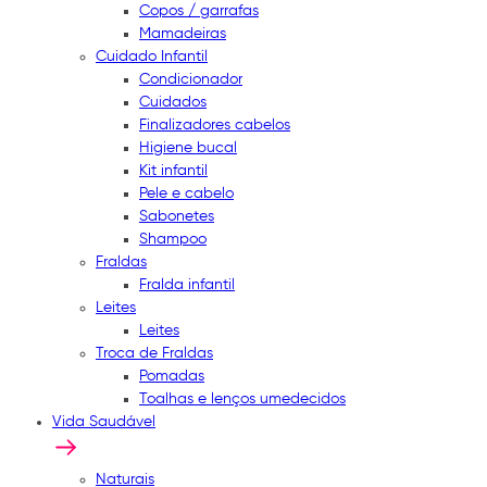
Copos / garrafas
Mamadeiras
Cuidado Infantil
Condicionador
Cuidados
Finalizadores cabelos
Higiene bucal
Kit infantil
Pele e cabelo
Sabonetes
Shampoo
Fraldas
Fralda infantil
Leites
Leites
Troca de Fraldas
Pomadas
Toalhas e lenços umedecidos
Vida Saudável
Naturais