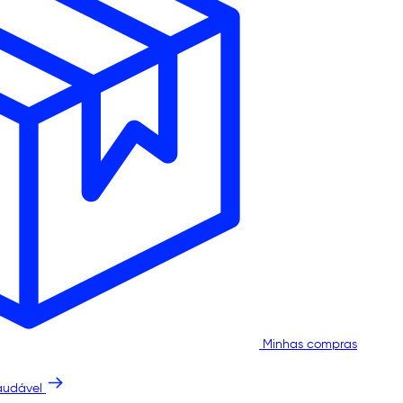
Minhas compras
audável