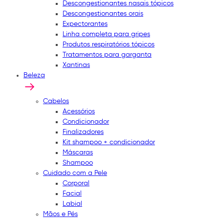
Descongestionantes nasais tópicos
Descongestionantes orais
Expectorantes
Linha completa para gripes
Produtos respiratórios tópicos
Tratamentos para garganta
Xantinas
Beleza
Cabelos
Acessórios
Condicionador
Finalizadores
Kit shampoo + condicionador
Máscaras
Shampoo
Cuidado com a Pele
Corporal
Facial
Labial
Mãos e Pés