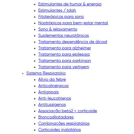
Estimulantes de humor & energia
Estimulantes / tdah
Fitoterápicos para sono
Nootrópicos para bem-estar mental
Sono & relaxamento
Suplementos neurotônicos
Tratamento dependência de álcool
Tratamento para alzheimer
Tratamento para epilepsia
Tratamento para parkinson
Tratamento para vertigem
Sistema Respiratório
Alívio da febre
Anticolinérgicos
Antigripais
Anti-leucotrienos
Antitussígenos
Associação beta2 + corticoide
Broncodilatadores
Combinações respiratórias
Corticoides inalatórios