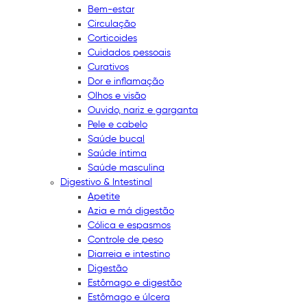
Bem-estar
Circulação
Corticoides
Cuidados pessoais
Curativos
Dor e inflamação
Olhos e visão
Ouvido, nariz e garganta
Pele e cabelo
Saúde bucal
Saúde íntima
Saúde masculina
Digestivo & Intestinal
Apetite
Azia e má digestão
Cólica e espasmos
Controle de peso
Diarreia e intestino
Digestão
Estômago e digestão
Estômago e úlcera