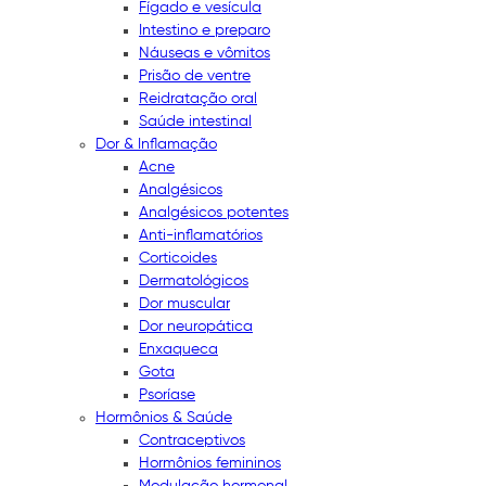
Fígado e vesícula
Intestino e preparo
Náuseas e vômitos
Prisão de ventre
Reidratação oral
Saúde intestinal
Dor & Inflamação
Acne
Analgésicos
Analgésicos potentes
Anti-inflamatórios
Corticoides
Dermatológicos
Dor muscular
Dor neuropática
Enxaqueca
Gota
Psoríase
Hormônios & Saúde
Contraceptivos
Hormônios femininos
Modulação hormonal