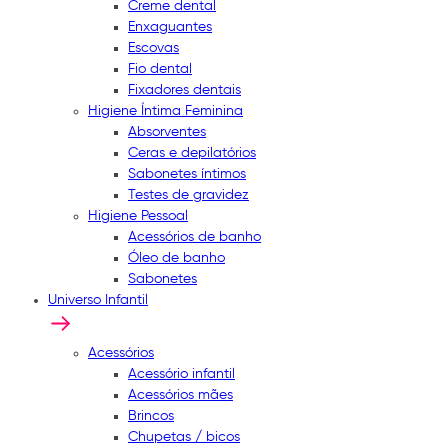
Creme dental
Enxaguantes
Escovas
Fio dental
Fixadores dentais
Higiene Íntima Feminina
Absorventes
Ceras e depilatórios
Sabonetes íntimos
Testes de gravidez
Higiene Pessoal
Acessórios de banho
Óleo de banho
Sabonetes
Universo Infantil
Acessórios
Acessório infantil
Acessórios mães
Brincos
Chupetas / bicos