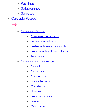
Pastilhas
Salgadinhos
Sorvetes
Cuidado Pessoal
Cuidado Adulto
Absorvente adulto
Fralda geriátrica
Leites e fórmulas adulto
Lenços e toalhas adulto
Trocador
Cuidado ao Paciente
Álcool
Algodão
Aparelhos
Bolsa térmica
Curativos
Hastes
Lenços nasais
Luvas
Máscaras