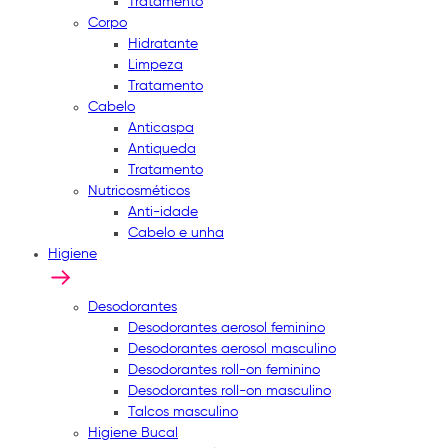
Tratamento
Corpo
Hidratante
Limpeza
Tratamento
Cabelo
Anticaspa
Antiqueda
Tratamento
Nutricosméticos
Anti-idade
Cabelo e unha
Higiene
Desodorantes
Desodorantes aerosol feminino
Desodorantes aerosol masculino
Desodorantes roll-on feminino
Desodorantes roll-on masculino
Talcos masculino
Higiene Bucal