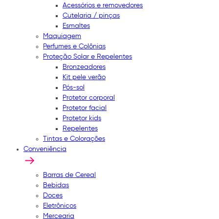
Acessórios e removedores
Cutelaria / pinças
Esmaltes
Maquiagem
Perfumes e Colônias
Proteção Solar e Repelentes
Bronzeadores
Kit pele verão
Pós-sol
Protetor corporal
Protetor facial
Protetor kids
Repelentes
Tintas e Colorações
Conveniência
Barras de Cereal
Bebidas
Doces
Eletrônicos
Mercearia