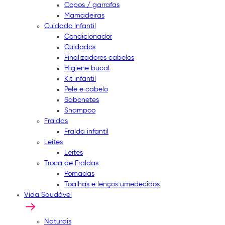
Copos / garrafas
Mamadeiras
Cuidado Infantil
Condicionador
Cuidados
Finalizadores cabelos
Higiene bucal
Kit infantil
Pele e cabelo
Sabonetes
Shampoo
Fraldas
Fralda infantil
Leites
Leites
Troca de Fraldas
Pomadas
Toalhas e lenços umedecidos
Vida Saudável
Naturais