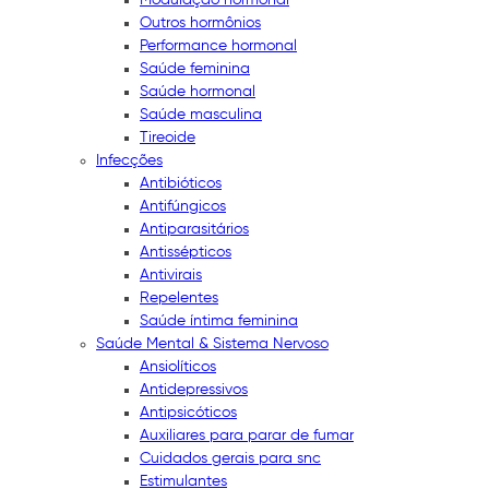
Outros hormônios
Performance hormonal
Saúde feminina
Saúde hormonal
Saúde masculina
Tireoide
Infecções
Antibióticos
Antifúngicos
Antiparasitários
Antissépticos
Antivirais
Repelentes
Saúde íntima feminina
Saúde Mental & Sistema Nervoso
Ansiolíticos
Antidepressivos
Antipsicóticos
Auxiliares para parar de fumar
Cuidados gerais para snc
Estimulantes