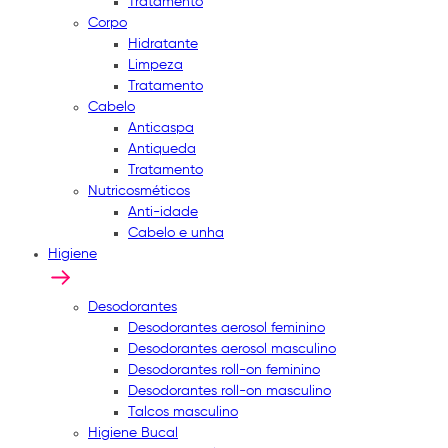
Tratamento
Corpo
Hidratante
Limpeza
Tratamento
Cabelo
Anticaspa
Antiqueda
Tratamento
Nutricosméticos
Anti-idade
Cabelo e unha
Higiene
Desodorantes
Desodorantes aerosol feminino
Desodorantes aerosol masculino
Desodorantes roll-on feminino
Desodorantes roll-on masculino
Talcos masculino
Higiene Bucal