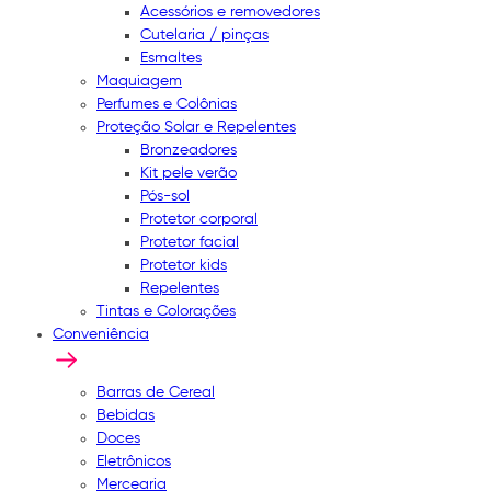
Acessórios e removedores
Cutelaria / pinças
Esmaltes
Maquiagem
Perfumes e Colônias
Proteção Solar e Repelentes
Bronzeadores
Kit pele verão
Pós-sol
Protetor corporal
Protetor facial
Protetor kids
Repelentes
Tintas e Colorações
Conveniência
Barras de Cereal
Bebidas
Doces
Eletrônicos
Mercearia