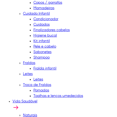
Copos / garrafas
Mamadeiras
Cuidado Infantil
Condicionador
Cuidados
Finalizadores cabelos
Higiene bucal
Kit infantil
Pele e cabelo
Sabonetes
Shampoo
Fraldas
Fralda infantil
Leites
Leites
Troca de Fraldas
Pomadas
Toalhas e lenços umedecidos
Vida Saudável
Naturais