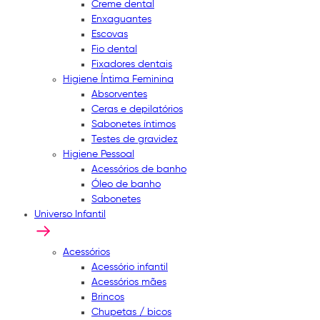
Creme dental
Enxaguantes
Escovas
Fio dental
Fixadores dentais
Higiene Íntima Feminina
Absorventes
Ceras e depilatórios
Sabonetes íntimos
Testes de gravidez
Higiene Pessoal
Acessórios de banho
Óleo de banho
Sabonetes
Universo Infantil
Acessórios
Acessório infantil
Acessórios mães
Brincos
Chupetas / bicos