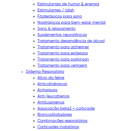
Estimulantes de humor & energia
Estimulantes / tdah
Fitoterápicos para sono
Nootrópicos para bem-estar mental
Sono & relaxamento
Suplementos neurotônicos
Tratamento dependência de álcool
Tratamento para alzheimer
Tratamento para epilepsia
Tratamento para parkinson
Tratamento para vertigem
Sistema Respiratório
Alívio da febre
Anticolinérgicos
Antigripais
Anti-leucotrienos
Antitussígenos
Associação beta2 + corticoide
Broncodilatadores
Combinações respiratórias
Corticoides inalatórios