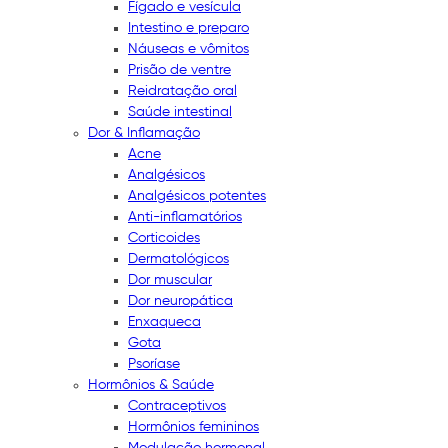
Fígado e vesícula
Intestino e preparo
Náuseas e vômitos
Prisão de ventre
Reidratação oral
Saúde intestinal
Dor & Inflamação
Acne
Analgésicos
Analgésicos potentes
Anti-inflamatórios
Corticoides
Dermatológicos
Dor muscular
Dor neuropática
Enxaqueca
Gota
Psoríase
Hormônios & Saúde
Contraceptivos
Hormônios femininos
Modulação hormonal