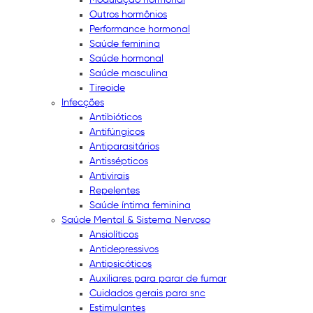
Outros hormônios
Performance hormonal
Saúde feminina
Saúde hormonal
Saúde masculina
Tireoide
Infecções
Antibióticos
Antifúngicos
Antiparasitários
Antissépticos
Antivirais
Repelentes
Saúde íntima feminina
Saúde Mental & Sistema Nervoso
Ansiolíticos
Antidepressivos
Antipsicóticos
Auxiliares para parar de fumar
Cuidados gerais para snc
Estimulantes