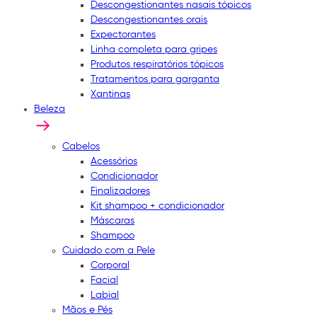
Descongestionantes nasais tópicos
Descongestionantes orais
Expectorantes
Linha completa para gripes
Produtos respiratórios tópicos
Tratamentos para garganta
Xantinas
Beleza
Cabelos
Acessórios
Condicionador
Finalizadores
Kit shampoo + condicionador
Máscaras
Shampoo
Cuidado com a Pele
Corporal
Facial
Labial
Mãos e Pés