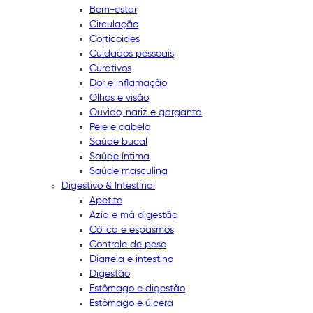
Bem-estar
Circulação
Corticoides
Cuidados pessoais
Curativos
Dor e inflamação
Olhos e visão
Ouvido, nariz e garganta
Pele e cabelo
Saúde bucal
Saúde íntima
Saúde masculina
Digestivo & Intestinal
Apetite
Azia e má digestão
Cólica e espasmos
Controle de peso
Diarreia e intestino
Digestão
Estômago e digestão
Estômago e úlcera