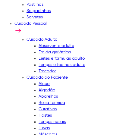
Pastilhas
Salgadinhos
Sorvetes
Cuidado Pessoal
Cuidado Adulto
Absorvente adulto
Fralda geriátrica
Leites e fórmulas adulto
Lenços e toalhas adulto
Trocador
Cuidado ao Paciente
Álcool
Algodão
Aparelhos
Bolsa térmica
Curativos
Hastes
Lenços nasais
Luvas
Máscaras