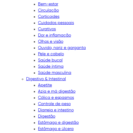
Bem-estar
Circulação
Corticoides
Cuidados pessoais
Curativos
Dor e inflamação
Olhos e visão
Ouvido, nariz e garganta
Pele e cabelo
Saúde bucal
Saúde íntima
Saúde masculina
Digestivo & Intestinal
Apetite
Azia e má digestão
Cólica e espasmos
Controle de peso
Diarreia e intestino
Digestão
Estômago e digestão
Estômago e úlcera