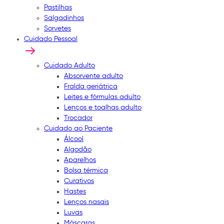
Pastilhas
Salgadinhos
Sorvetes
Cuidado Pessoal
Cuidado Adulto
Absorvente adulto
Fralda geriátrica
Leites e fórmulas adulto
Lenços e toalhas adulto
Trocador
Cuidado ao Paciente
Álcool
Algodão
Aparelhos
Bolsa térmica
Curativos
Hastes
Lenços nasais
Luvas
Máscaras