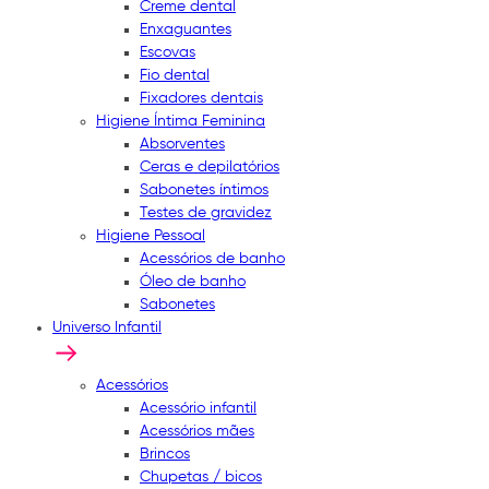
Creme dental
Enxaguantes
Escovas
Fio dental
Fixadores dentais
Higiene Íntima Feminina
Absorventes
Ceras e depilatórios
Sabonetes íntimos
Testes de gravidez
Higiene Pessoal
Acessórios de banho
Óleo de banho
Sabonetes
Universo Infantil
Acessórios
Acessório infantil
Acessórios mães
Brincos
Chupetas / bicos