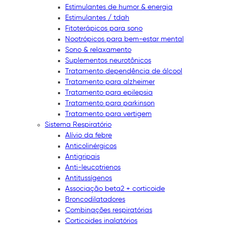
Estimulantes de humor & energia
Estimulantes / tdah
Fitoterápicos para sono
Nootrópicos para bem-estar mental
Sono & relaxamento
Suplementos neurotônicos
Tratamento dependência de álcool
Tratamento para alzheimer
Tratamento para epilepsia
Tratamento para parkinson
Tratamento para vertigem
Sistema Respiratório
Alívio da febre
Anticolinérgicos
Antigripais
Anti-leucotrienos
Antitussígenos
Associação beta2 + corticoide
Broncodilatadores
Combinações respiratórias
Corticoides inalatórios