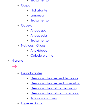
Tratamento
Corpo
Hidratante
Limpeza
Tratamento
Cabelo
Anticaspa
Antiqueda
Tratamento
Nutricosméticos
Anti-idade
Cabelo e unha
Higiene
Desodorantes
Desodorantes aerosol feminino
Desodorantes aerosol masculino
Desodorantes roll-on feminino
Desodorantes roll-on masculino
Talcos masculino
Higiene Bucal