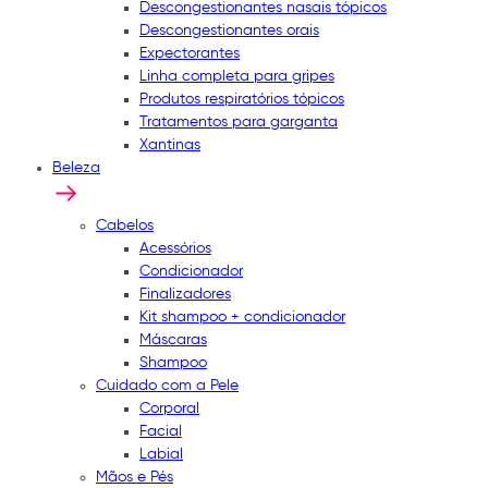
Descongestionantes nasais tópicos
Descongestionantes orais
Expectorantes
Linha completa para gripes
Produtos respiratórios tópicos
Tratamentos para garganta
Xantinas
Beleza
Cabelos
Acessórios
Condicionador
Finalizadores
Kit shampoo + condicionador
Máscaras
Shampoo
Cuidado com a Pele
Corporal
Facial
Labial
Mãos e Pés