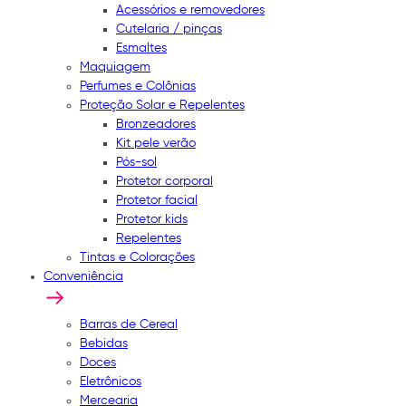
Acessórios e removedores
Cutelaria / pinças
Esmaltes
Maquiagem
Perfumes e Colônias
Proteção Solar e Repelentes
Bronzeadores
Kit pele verão
Pós-sol
Protetor corporal
Protetor facial
Protetor kids
Repelentes
Tintas e Colorações
Conveniência
Barras de Cereal
Bebidas
Doces
Eletrônicos
Mercearia