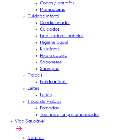
Copos / garrafas
Mamadeiras
Cuidado Infantil
Condicionador
Cuidados
Finalizadores cabelos
Higiene bucal
Kit infantil
Pele e cabelo
Sabonetes
Shampoo
Fraldas
Fralda infantil
Leites
Leites
Troca de Fraldas
Pomadas
Toalhas e lenços umedecidos
Vida Saudável
Naturais