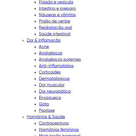
Fígado e vesícula
Intestino e preparo
Náuseas e vômitos
Prisão de ventre
Reidratação oral
Saúde intestinal
Dor & Inflamação
Acne
Analgésicos
Analgésicos potentes
Anti-inflamatórios
Corticoides
Dermatológicos
Dor muscular
Dor neuropática
Enxaqueca
Gota
Psoríase
Hormônios & Saúde
Contraceptivos
Hormônios femininos
Modulação hormonal