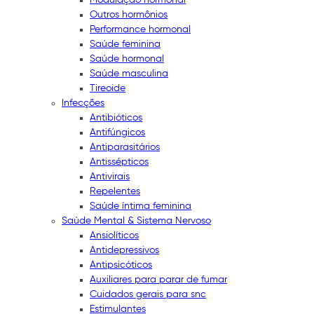
Outros hormônios
Performance hormonal
Saúde feminina
Saúde hormonal
Saúde masculina
Tireoide
Infecções
Antibióticos
Antifúngicos
Antiparasitários
Antissépticos
Antivirais
Repelentes
Saúde íntima feminina
Saúde Mental & Sistema Nervoso
Ansiolíticos
Antidepressivos
Antipsicóticos
Auxiliares para parar de fumar
Cuidados gerais para snc
Estimulantes