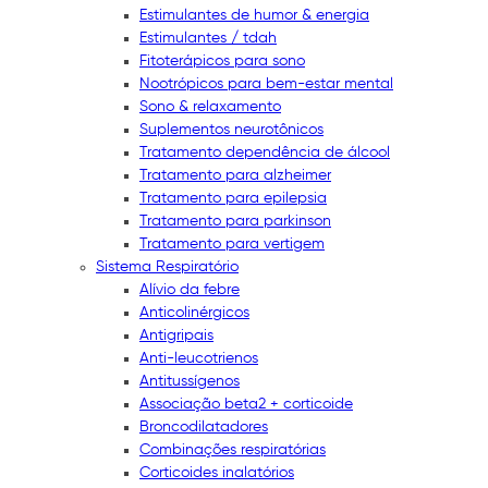
Estimulantes de humor & energia
Estimulantes / tdah
Fitoterápicos para sono
Nootrópicos para bem-estar mental
Sono & relaxamento
Suplementos neurotônicos
Tratamento dependência de álcool
Tratamento para alzheimer
Tratamento para epilepsia
Tratamento para parkinson
Tratamento para vertigem
Sistema Respiratório
Alívio da febre
Anticolinérgicos
Antigripais
Anti-leucotrienos
Antitussígenos
Associação beta2 + corticoide
Broncodilatadores
Combinações respiratórias
Corticoides inalatórios