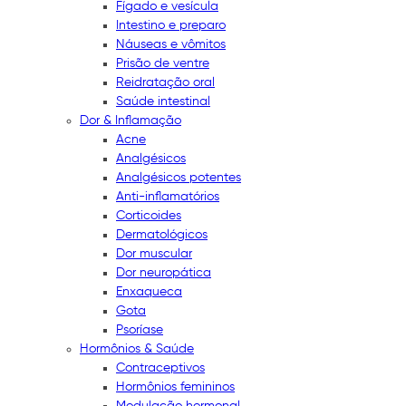
Fígado e vesícula
Intestino e preparo
Náuseas e vômitos
Prisão de ventre
Reidratação oral
Saúde intestinal
Dor & Inflamação
Acne
Analgésicos
Analgésicos potentes
Anti-inflamatórios
Corticoides
Dermatológicos
Dor muscular
Dor neuropática
Enxaqueca
Gota
Psoríase
Hormônios & Saúde
Contraceptivos
Hormônios femininos
Modulação hormonal