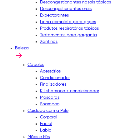
Descongestionantes nasais tópicos
Descongestionantes orais
Expectorantes
Linha completa para gripes
Produtos respiratórios tópicos
Tratamentos para garganta
Xantinas
Beleza
Cabelos
Acessórios
Condicionador
Finalizadores
Kit shampoo + condicionador
Máscaras
Shampoo
Cuidado com a Pele
Corporal
Facial
Labial
Mãos e Pés