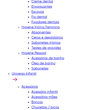
Creme dental
Enxaguantes
Escovas
Fio dental
Fixadores dentais
Higiene Íntima Feminina
Absorventes
Ceras e depilatórios
Sabonetes íntimos
Testes de gravidez
Higiene Pessoal
Acessórios de banho
Óleo de banho
Sabonetes
Universo Infantil
Acessórios
Acessório infantil
Acessórios mães
Brincos
Chupetas / bicos