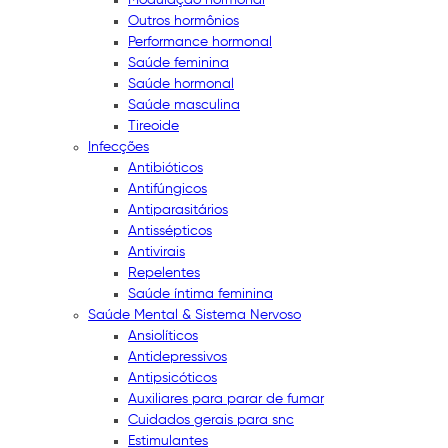
Outros hormônios
Performance hormonal
Saúde feminina
Saúde hormonal
Saúde masculina
Tireoide
Infecções
Antibióticos
Antifúngicos
Antiparasitários
Antissépticos
Antivirais
Repelentes
Saúde íntima feminina
Saúde Mental & Sistema Nervoso
Ansiolíticos
Antidepressivos
Antipsicóticos
Auxiliares para parar de fumar
Cuidados gerais para snc
Estimulantes