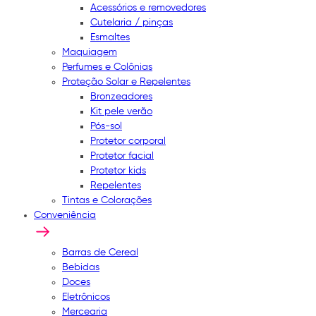
Acessórios e removedores
Cutelaria / pinças
Esmaltes
Maquiagem
Perfumes e Colônias
Proteção Solar e Repelentes
Bronzeadores
Kit pele verão
Pós-sol
Protetor corporal
Protetor facial
Protetor kids
Repelentes
Tintas e Colorações
Conveniência
Barras de Cereal
Bebidas
Doces
Eletrônicos
Mercearia