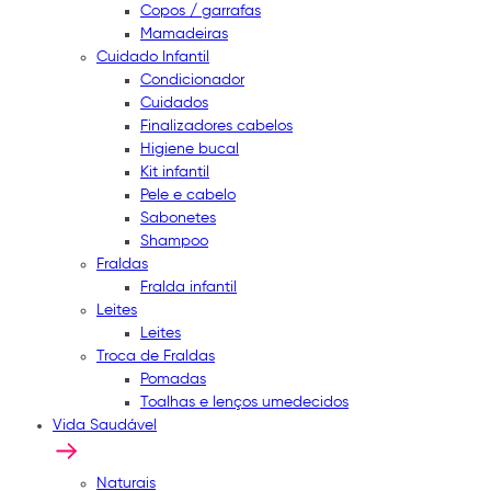
Copos / garrafas
Mamadeiras
Cuidado Infantil
Condicionador
Cuidados
Finalizadores cabelos
Higiene bucal
Kit infantil
Pele e cabelo
Sabonetes
Shampoo
Fraldas
Fralda infantil
Leites
Leites
Troca de Fraldas
Pomadas
Toalhas e lenços umedecidos
Vida Saudável
Naturais