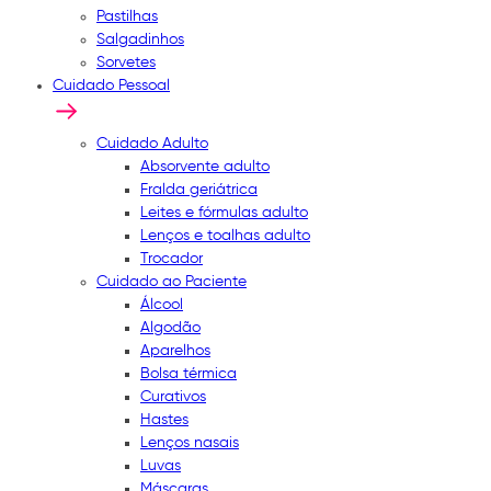
Pastilhas
Salgadinhos
Sorvetes
Cuidado Pessoal
Cuidado Adulto
Absorvente adulto
Fralda geriátrica
Leites e fórmulas adulto
Lenços e toalhas adulto
Trocador
Cuidado ao Paciente
Álcool
Algodão
Aparelhos
Bolsa térmica
Curativos
Hastes
Lenços nasais
Luvas
Máscaras