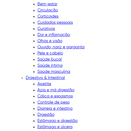
Bem-estar
Circulação
Corticoides
Cuidados pessoais
Curativos
Dor e inflamação
Olhos e visão
Ouvido, nariz e garganta
Pele e cabelo
Saúde bucal
Saúde íntima
Saúde masculina
Digestivo & Intestinal
Apetite
Azia e má digestão
Cólica e espasmos
Controle de peso
Diarreia e intestino
Digestão
Estômago e digestão
Estômago e úlcera