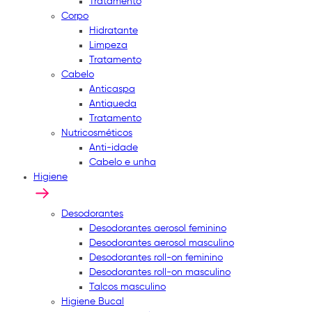
Tratamento
Corpo
Hidratante
Limpeza
Tratamento
Cabelo
Anticaspa
Antiqueda
Tratamento
Nutricosméticos
Anti-idade
Cabelo e unha
Higiene
Desodorantes
Desodorantes aerosol feminino
Desodorantes aerosol masculino
Desodorantes roll-on feminino
Desodorantes roll-on masculino
Talcos masculino
Higiene Bucal