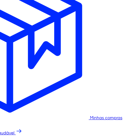
Minhas compras
audável