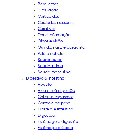
Bem-estar
Circulação
Corticoides
Cuidados pessoais
Curativos
Dor e inflamação
Olhos e visão
Ouvido, nariz e garganta
Pele e cabelo
Saúde bucal
Saúde íntima
Saúde masculina
Digestivo & Intestinal
Apetite
Azia e má digestão
Cólica e espasmos
Controle de peso
Diarreia e intestino
Digestão
Estômago e digestão
Estômago e úlcera