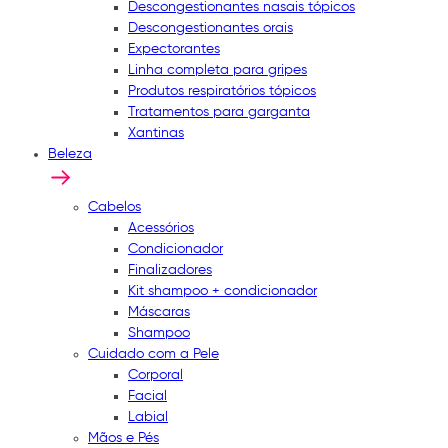
Descongestionantes nasais tópicos
Descongestionantes orais
Expectorantes
Linha completa para gripes
Produtos respiratórios tópicos
Tratamentos para garganta
Xantinas
Beleza
Cabelos
Acessórios
Condicionador
Finalizadores
Kit shampoo + condicionador
Máscaras
Shampoo
Cuidado com a Pele
Corporal
Facial
Labial
Mãos e Pés