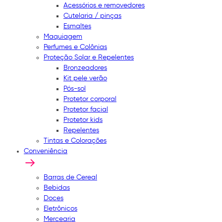
Acessórios e removedores
Cutelaria / pinças
Esmaltes
Maquiagem
Perfumes e Colônias
Proteção Solar e Repelentes
Bronzeadores
Kit pele verão
Pós-sol
Protetor corporal
Protetor facial
Protetor kids
Repelentes
Tintas e Colorações
Conveniência
Barras de Cereal
Bebidas
Doces
Eletrônicos
Mercearia