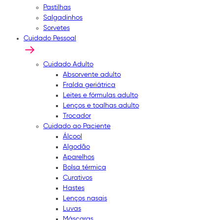
Pastilhas
Salgadinhos
Sorvetes
Cuidado Pessoal
Cuidado Adulto
Absorvente adulto
Fralda geriátrica
Leites e fórmulas adulto
Lenços e toalhas adulto
Trocador
Cuidado ao Paciente
Álcool
Algodão
Aparelhos
Bolsa térmica
Curativos
Hastes
Lenços nasais
Luvas
Máscaras