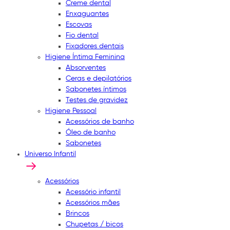
Creme dental
Enxaguantes
Escovas
Fio dental
Fixadores dentais
Higiene Íntima Feminina
Absorventes
Ceras e depilatórios
Sabonetes íntimos
Testes de gravidez
Higiene Pessoal
Acessórios de banho
Óleo de banho
Sabonetes
Universo Infantil
Acessórios
Acessório infantil
Acessórios mães
Brincos
Chupetas / bicos