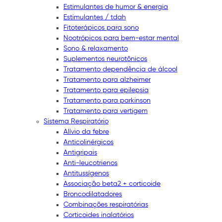
Estimulantes de humor & energia
Estimulantes / tdah
Fitoterápicos para sono
Nootrópicos para bem-estar mental
Sono & relaxamento
Suplementos neurotônicos
Tratamento dependência de álcool
Tratamento para alzheimer
Tratamento para epilepsia
Tratamento para parkinson
Tratamento para vertigem
Sistema Respiratório
Alívio da febre
Anticolinérgicos
Antigripais
Anti-leucotrienos
Antitussígenos
Associação beta2 + corticoide
Broncodilatadores
Combinações respiratórias
Corticoides inalatórios