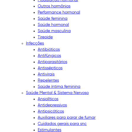
Outros hormônios
Performance hormonal
Saúde feminina
Saúde hormonal
Saúde masculina
Tireoide
Infecções
Antibióticos
Antifúngicos
Antiparasitários
Antissépticos
Antivirais
Repelentes
Saúde íntima feminina
Saúde Mental & Sistema Nervoso
Ansiolíticos
Antidepressivos
Antipsicóticos
Auxiliares para parar de fumar
Cuidados gerais para snc
Estimulantes