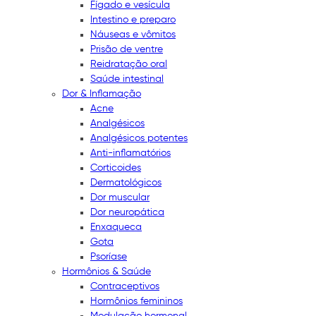
Fígado e vesícula
Intestino e preparo
Náuseas e vômitos
Prisão de ventre
Reidratação oral
Saúde intestinal
Dor & Inflamação
Acne
Analgésicos
Analgésicos potentes
Anti-inflamatórios
Corticoides
Dermatológicos
Dor muscular
Dor neuropática
Enxaqueca
Gota
Psoríase
Hormônios & Saúde
Contraceptivos
Hormônios femininos
Modulação hormonal