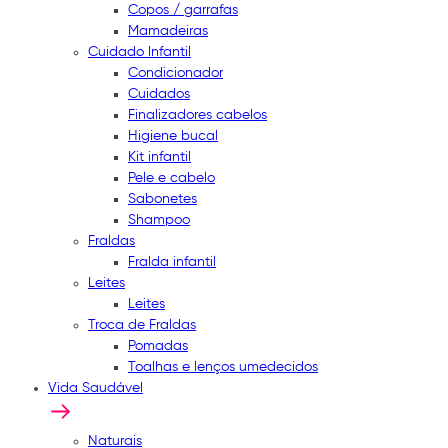
Copos / garrafas
Mamadeiras
Cuidado Infantil
Condicionador
Cuidados
Finalizadores cabelos
Higiene bucal
Kit infantil
Pele e cabelo
Sabonetes
Shampoo
Fraldas
Fralda infantil
Leites
Leites
Troca de Fraldas
Pomadas
Toalhas e lenços umedecidos
Vida Saudável
Naturais