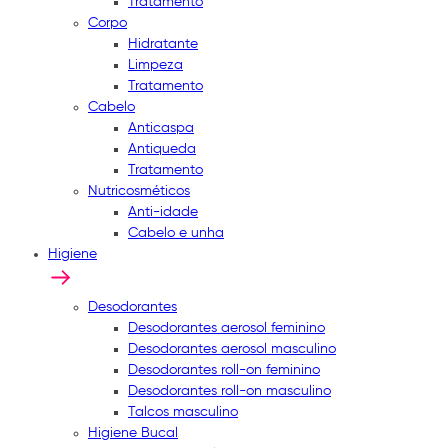
Tratamento
Corpo
Hidratante
Limpeza
Tratamento
Cabelo
Anticaspa
Antiqueda
Tratamento
Nutricosméticos
Anti-idade
Cabelo e unha
Higiene
Desodorantes
Desodorantes aerosol feminino
Desodorantes aerosol masculino
Desodorantes roll-on feminino
Desodorantes roll-on masculino
Talcos masculino
Higiene Bucal