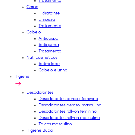
Tratamento
Corpo
Hidratante
Limpeza
Tratamento
Cabelo
Anticaspa
Antiqueda
Tratamento
Nutricosméticos
Anti-idade
Cabelo e unha
Higiene
Desodorantes
Desodorantes aerosol feminino
Desodorantes aerosol masculino
Desodorantes roll-on feminino
Desodorantes roll-on masculino
Talcos masculino
Higiene Bucal