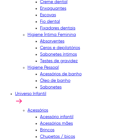
Creme dental
Enxaguantes
Escovas
Fio dental
Fixadores dentais
Higiene Íntima Feminina
Absorventes
Ceras e depilatórios
Sabonetes íntimos
Testes de gravidez
Higiene Pessoal
Acessórios de banho
Óleo de banho
Sabonetes
Universo Infantil
Acessórios
Acessório infantil
Acessórios mães
Brincos
Chupetas / bicos