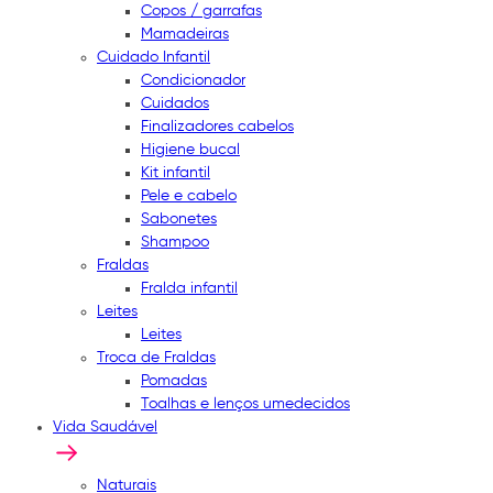
Copos / garrafas
Mamadeiras
Cuidado Infantil
Condicionador
Cuidados
Finalizadores cabelos
Higiene bucal
Kit infantil
Pele e cabelo
Sabonetes
Shampoo
Fraldas
Fralda infantil
Leites
Leites
Troca de Fraldas
Pomadas
Toalhas e lenços umedecidos
Vida Saudável
Naturais