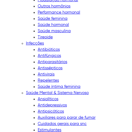
Outros hormônios
Performance hormonal
Saúde feminina
Saúde hormonal
Saúde masculina
Tireoide
Infecções
Antibióticos
Antifúngicos
Antiparasitários
Antissépticos
Antivirais
Repelentes
Saúde íntima feminina
Saúde Mental & Sistema Nervoso
Ansiolíticos
Antidepressivos
Antipsicóticos
Auxiliares para parar de fumar
Cuidados gerais para snc
Estimulantes