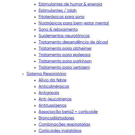
Estimulantes de humor & energia
Estimulantes / tdah
Fitoterápicos para sono
Nootrópicos para bem-estar mental
Sono & relaxamento
Suplementos neurotônicos
Tratamento dependência de álcool
Tratamento para alzheimer
Tratamento para epilepsia
Tratamento para parkinson
Tratamento para vertigem
Sistema Respiratório
Alívio da febre
Anticolinérgicos
Antigripais
Anti-leucotrienos
Antitussígenos
Associação beta2 + corticoide
Broncodilatadores
Combinações respiratórias
Corticoides inalatórios