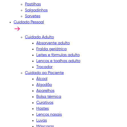
Pastilhas
Salgadinhos
Sorvetes
Cuidado Pessoal
Cuidado Adulto
Absorvente adulto
Fralda geriátrica
Leites e fórmulas adulto
Lenços e toalhas adulto
Trocador
Cuidado ao Paciente
Álcool
Algodão
Aparelhos
Bolsa térmica
Curativos
Hastes
Lenços nasais
Luvas
Máscaras