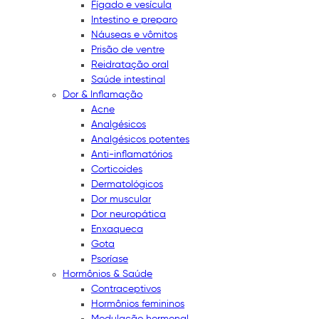
Fígado e vesícula
Intestino e preparo
Náuseas e vômitos
Prisão de ventre
Reidratação oral
Saúde intestinal
Dor & Inflamação
Acne
Analgésicos
Analgésicos potentes
Anti-inflamatórios
Corticoides
Dermatológicos
Dor muscular
Dor neuropática
Enxaqueca
Gota
Psoríase
Hormônios & Saúde
Contraceptivos
Hormônios femininos
Modulação hormonal