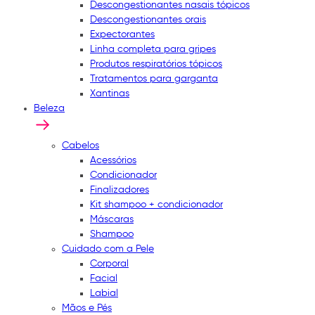
Descongestionantes nasais tópicos
Descongestionantes orais
Expectorantes
Linha completa para gripes
Produtos respiratórios tópicos
Tratamentos para garganta
Xantinas
Beleza
Cabelos
Acessórios
Condicionador
Finalizadores
Kit shampoo + condicionador
Máscaras
Shampoo
Cuidado com a Pele
Corporal
Facial
Labial
Mãos e Pés