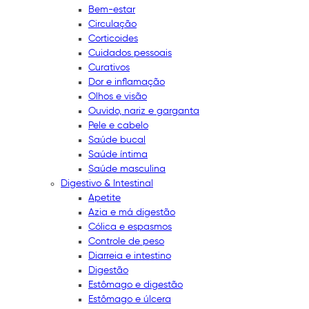
Bem-estar
Circulação
Corticoides
Cuidados pessoais
Curativos
Dor e inflamação
Olhos e visão
Ouvido, nariz e garganta
Pele e cabelo
Saúde bucal
Saúde íntima
Saúde masculina
Digestivo & Intestinal
Apetite
Azia e má digestão
Cólica e espasmos
Controle de peso
Diarreia e intestino
Digestão
Estômago e digestão
Estômago e úlcera