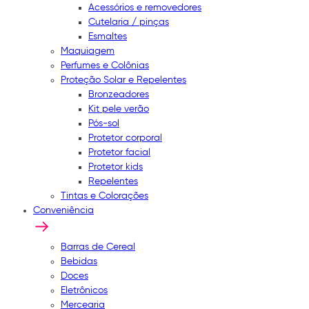
Acessórios e removedores
Cutelaria / pinças
Esmaltes
Maquiagem
Perfumes e Colônias
Proteção Solar e Repelentes
Bronzeadores
Kit pele verão
Pós-sol
Protetor corporal
Protetor facial
Protetor kids
Repelentes
Tintas e Colorações
Conveniência
Barras de Cereal
Bebidas
Doces
Eletrônicos
Mercearia