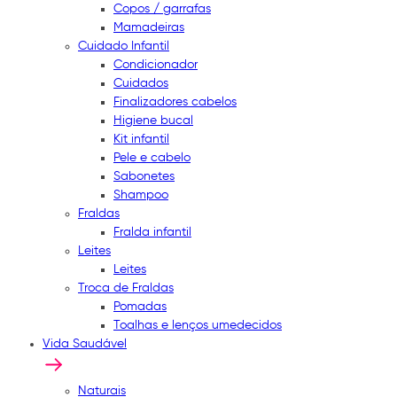
Copos / garrafas
Mamadeiras
Cuidado Infantil
Condicionador
Cuidados
Finalizadores cabelos
Higiene bucal
Kit infantil
Pele e cabelo
Sabonetes
Shampoo
Fraldas
Fralda infantil
Leites
Leites
Troca de Fraldas
Pomadas
Toalhas e lenços umedecidos
Vida Saudável
Naturais