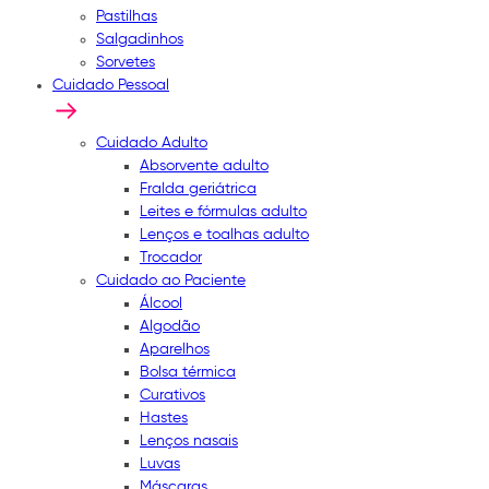
Pastilhas
Salgadinhos
Sorvetes
Cuidado Pessoal
Cuidado Adulto
Absorvente adulto
Fralda geriátrica
Leites e fórmulas adulto
Lenços e toalhas adulto
Trocador
Cuidado ao Paciente
Álcool
Algodão
Aparelhos
Bolsa térmica
Curativos
Hastes
Lenços nasais
Luvas
Máscaras