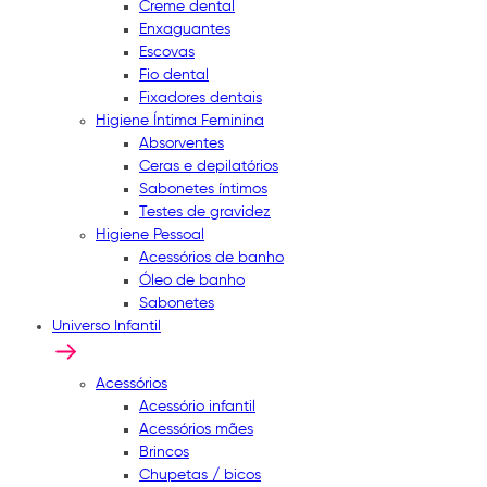
Creme dental
Enxaguantes
Escovas
Fio dental
Fixadores dentais
Higiene Íntima Feminina
Absorventes
Ceras e depilatórios
Sabonetes íntimos
Testes de gravidez
Higiene Pessoal
Acessórios de banho
Óleo de banho
Sabonetes
Universo Infantil
Acessórios
Acessório infantil
Acessórios mães
Brincos
Chupetas / bicos