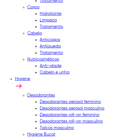
Tratamento
Corpo
Hidratante
Limpeza
Tratamento
Cabelo
Anticaspa
Antiqueda
Tratamento
Nutricosméticos
Anti-idade
Cabelo e unha
Higiene
Desodorantes
Desodorantes aerosol feminino
Desodorantes aerosol masculino
Desodorantes roll-on feminino
Desodorantes roll-on masculino
Talcos masculino
Higiene Bucal