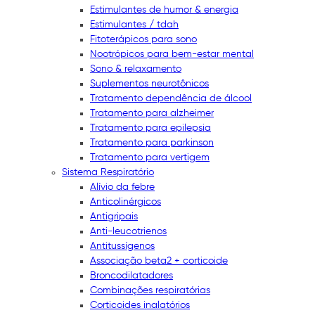
Estimulantes de humor & energia
Estimulantes / tdah
Fitoterápicos para sono
Nootrópicos para bem-estar mental
Sono & relaxamento
Suplementos neurotônicos
Tratamento dependência de álcool
Tratamento para alzheimer
Tratamento para epilepsia
Tratamento para parkinson
Tratamento para vertigem
Sistema Respiratório
Alívio da febre
Anticolinérgicos
Antigripais
Anti-leucotrienos
Antitussígenos
Associação beta2 + corticoide
Broncodilatadores
Combinações respiratórias
Corticoides inalatórios