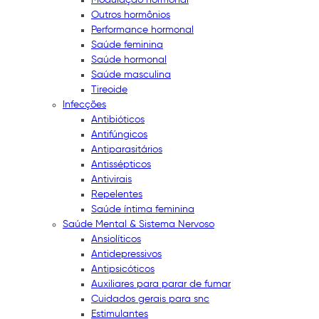
Outros hormônios
Performance hormonal
Saúde feminina
Saúde hormonal
Saúde masculina
Tireoide
Infecções
Antibióticos
Antifúngicos
Antiparasitários
Antissépticos
Antivirais
Repelentes
Saúde íntima feminina
Saúde Mental & Sistema Nervoso
Ansiolíticos
Antidepressivos
Antipsicóticos
Auxiliares para parar de fumar
Cuidados gerais para snc
Estimulantes