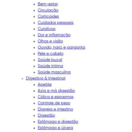
Bem-estar
Circulação
Corticoides
Cuidados pessoais
Curativos
Dor e inflamação
Olhos e visão
Ouvido, nariz e garganta
Pele e cabelo
Saúde bucal
Saúde íntima
Saúde masculina
Digestivo & Intestinal
Apetite
Azia e má digestão
Cólica e espasmos
Controle de peso
Diarreia e intestino
Digestão
Estômago e digestão
Estômago e úlcera