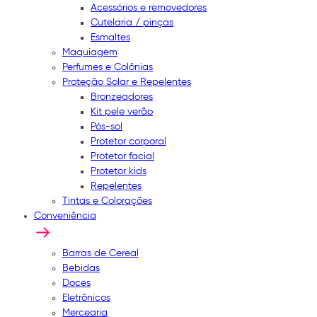
Acessórios e removedores
Cutelaria / pinças
Esmaltes
Maquiagem
Perfumes e Colônias
Proteção Solar e Repelentes
Bronzeadores
Kit pele verão
Pós-sol
Protetor corporal
Protetor facial
Protetor kids
Repelentes
Tintas e Colorações
Conveniência
Barras de Cereal
Bebidas
Doces
Eletrônicos
Mercearia