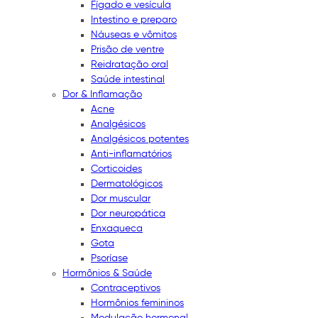
Fígado e vesícula
Intestino e preparo
Náuseas e vômitos
Prisão de ventre
Reidratação oral
Saúde intestinal
Dor & Inflamação
Acne
Analgésicos
Analgésicos potentes
Anti-inflamatórios
Corticoides
Dermatológicos
Dor muscular
Dor neuropática
Enxaqueca
Gota
Psoríase
Hormônios & Saúde
Contraceptivos
Hormônios femininos
Modulação hormonal