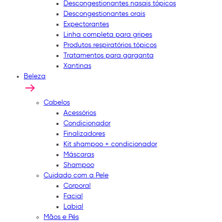
Descongestionantes nasais tópicos
Descongestionantes orais
Expectorantes
Linha completa para gripes
Produtos respiratórios tópicos
Tratamentos para garganta
Xantinas
Beleza
Cabelos
Acessórios
Condicionador
Finalizadores
Kit shampoo + condicionador
Máscaras
Shampoo
Cuidado com a Pele
Corporal
Facial
Labial
Mãos e Pés