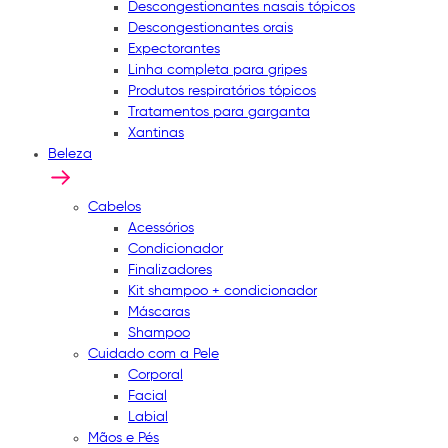
Descongestionantes nasais tópicos
Descongestionantes orais
Expectorantes
Linha completa para gripes
Produtos respiratórios tópicos
Tratamentos para garganta
Xantinas
Beleza
Cabelos
Acessórios
Condicionador
Finalizadores
Kit shampoo + condicionador
Máscaras
Shampoo
Cuidado com a Pele
Corporal
Facial
Labial
Mãos e Pés