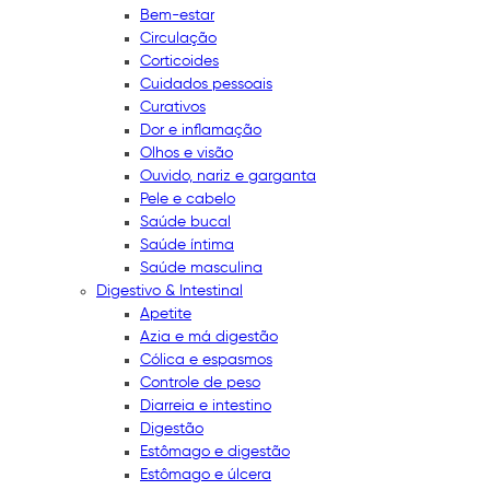
Bem-estar
Circulação
Corticoides
Cuidados pessoais
Curativos
Dor e inflamação
Olhos e visão
Ouvido, nariz e garganta
Pele e cabelo
Saúde bucal
Saúde íntima
Saúde masculina
Digestivo & Intestinal
Apetite
Azia e má digestão
Cólica e espasmos
Controle de peso
Diarreia e intestino
Digestão
Estômago e digestão
Estômago e úlcera