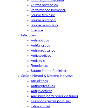
Outros hormônios
Performance hormonal
Saúde feminina
Saúde hormonal
Saúde masculina
Tireoide
Infecções
Antibióticos
Antifúngicos
Antiparasitários
Antissépticos
Antivirais
Repelentes
Saúde íntima feminina
Saúde Mental & Sistema Nervoso
Ansiolíticos
Antidepressivos
Antipsicóticos
Auxiliares para parar de fumar
Cuidados gerais para snc
Estimulantes