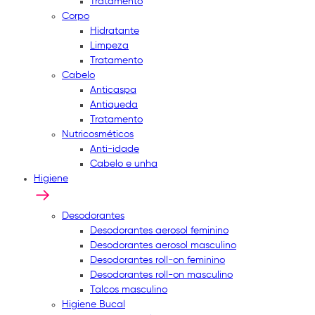
Tratamento
Corpo
Hidratante
Limpeza
Tratamento
Cabelo
Anticaspa
Antiqueda
Tratamento
Nutricosméticos
Anti-idade
Cabelo e unha
Higiene
Desodorantes
Desodorantes aerosol feminino
Desodorantes aerosol masculino
Desodorantes roll-on feminino
Desodorantes roll-on masculino
Talcos masculino
Higiene Bucal