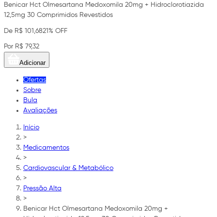
Benicar Hct Olmesartana Medoxomila 20mg + Hidroclorotiazida
12,5mg 30 Comprimidos Revestidos
De R$ 101,68
21% OFF
Por R$ 79,32
Adicionar
Ofertas
Sobre
Bula
Avaliações
Início
>
Medicamentos
>
Cardiovascular & Metabólico
>
Pressão Alta
>
Benicar Hct Olmesartana Medoxomila 20mg +