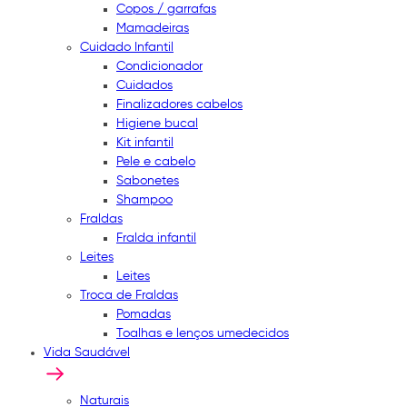
Copos / garrafas
Mamadeiras
Cuidado Infantil
Condicionador
Cuidados
Finalizadores cabelos
Higiene bucal
Kit infantil
Pele e cabelo
Sabonetes
Shampoo
Fraldas
Fralda infantil
Leites
Leites
Troca de Fraldas
Pomadas
Toalhas e lenços umedecidos
Vida Saudável
Naturais