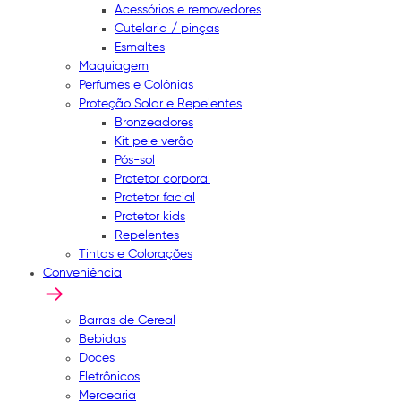
Acessórios e removedores
Cutelaria / pinças
Esmaltes
Maquiagem
Perfumes e Colônias
Proteção Solar e Repelentes
Bronzeadores
Kit pele verão
Pós-sol
Protetor corporal
Protetor facial
Protetor kids
Repelentes
Tintas e Colorações
Conveniência
Barras de Cereal
Bebidas
Doces
Eletrônicos
Mercearia