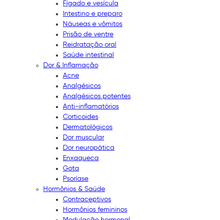
Fígado e vesícula
Intestino e preparo
Náuseas e vômitos
Prisão de ventre
Reidratação oral
Saúde intestinal
Dor & Inflamação
Acne
Analgésicos
Analgésicos potentes
Anti-inflamatórios
Corticoides
Dermatológicos
Dor muscular
Dor neuropática
Enxaqueca
Gota
Psoríase
Hormônios & Saúde
Contraceptivos
Hormônios femininos
Modulação hormonal