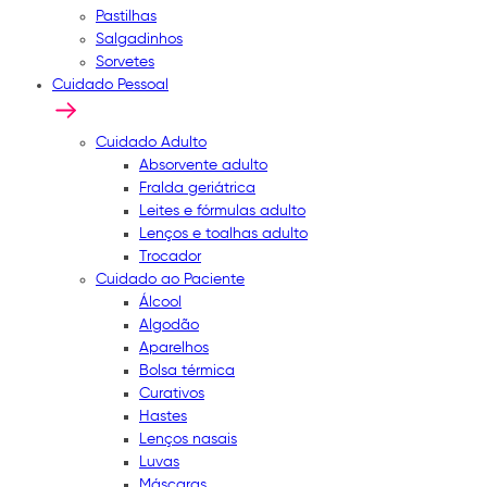
Pastilhas
Salgadinhos
Sorvetes
Cuidado Pessoal
Cuidado Adulto
Absorvente adulto
Fralda geriátrica
Leites e fórmulas adulto
Lenços e toalhas adulto
Trocador
Cuidado ao Paciente
Álcool
Algodão
Aparelhos
Bolsa térmica
Curativos
Hastes
Lenços nasais
Luvas
Máscaras