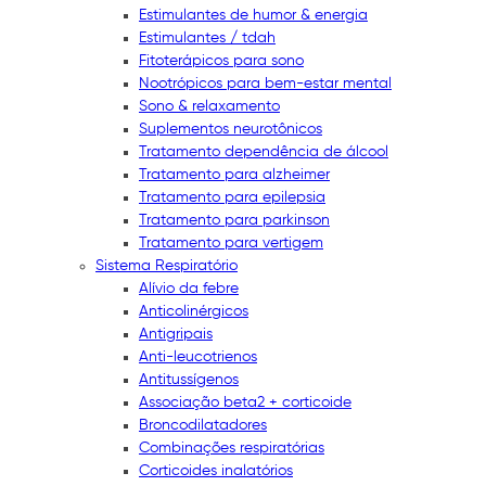
Estimulantes de humor & energia
Estimulantes / tdah
Fitoterápicos para sono
Nootrópicos para bem-estar mental
Sono & relaxamento
Suplementos neurotônicos
Tratamento dependência de álcool
Tratamento para alzheimer
Tratamento para epilepsia
Tratamento para parkinson
Tratamento para vertigem
Sistema Respiratório
Alívio da febre
Anticolinérgicos
Antigripais
Anti-leucotrienos
Antitussígenos
Associação beta2 + corticoide
Broncodilatadores
Combinações respiratórias
Corticoides inalatórios