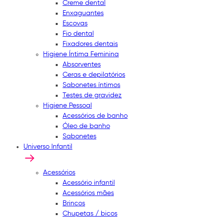
Creme dental
Enxaguantes
Escovas
Fio dental
Fixadores dentais
Higiene Íntima Feminina
Absorventes
Ceras e depilatórios
Sabonetes íntimos
Testes de gravidez
Higiene Pessoal
Acessórios de banho
Óleo de banho
Sabonetes
Universo Infantil
Acessórios
Acessório infantil
Acessórios mães
Brincos
Chupetas / bicos