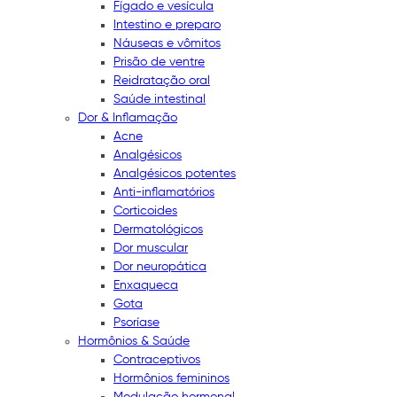
Fígado e vesícula
Intestino e preparo
Náuseas e vômitos
Prisão de ventre
Reidratação oral
Saúde intestinal
Dor & Inflamação
Acne
Analgésicos
Analgésicos potentes
Anti-inflamatórios
Corticoides
Dermatológicos
Dor muscular
Dor neuropática
Enxaqueca
Gota
Psoríase
Hormônios & Saúde
Contraceptivos
Hormônios femininos
Modulação hormonal