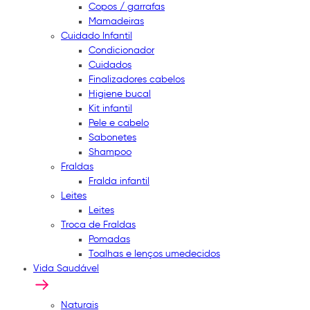
Copos / garrafas
Mamadeiras
Cuidado Infantil
Condicionador
Cuidados
Finalizadores cabelos
Higiene bucal
Kit infantil
Pele e cabelo
Sabonetes
Shampoo
Fraldas
Fralda infantil
Leites
Leites
Troca de Fraldas
Pomadas
Toalhas e lenços umedecidos
Vida Saudável
Naturais