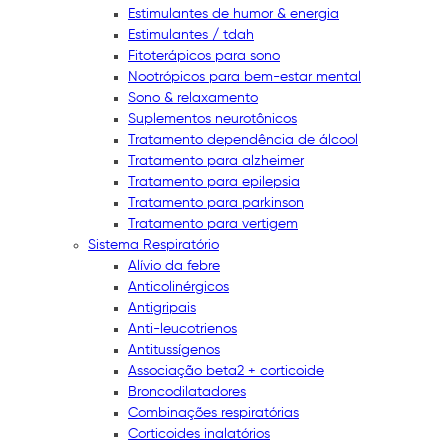
Estimulantes de humor & energia
Estimulantes / tdah
Fitoterápicos para sono
Nootrópicos para bem-estar mental
Sono & relaxamento
Suplementos neurotônicos
Tratamento dependência de álcool
Tratamento para alzheimer
Tratamento para epilepsia
Tratamento para parkinson
Tratamento para vertigem
Sistema Respiratório
Alívio da febre
Anticolinérgicos
Antigripais
Anti-leucotrienos
Antitussígenos
Associação beta2 + corticoide
Broncodilatadores
Combinações respiratórias
Corticoides inalatórios