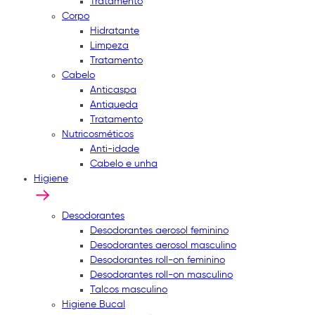
Tratamento
Corpo
Hidratante
Limpeza
Tratamento
Cabelo
Anticaspa
Antiqueda
Tratamento
Nutricosméticos
Anti-idade
Cabelo e unha
Higiene
Desodorantes
Desodorantes aerosol feminino
Desodorantes aerosol masculino
Desodorantes roll-on feminino
Desodorantes roll-on masculino
Talcos masculino
Higiene Bucal