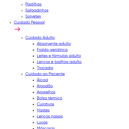
Pastilhas
Salgadinhos
Sorvetes
Cuidado Pessoal
Cuidado Adulto
Absorvente adulto
Fralda geriátrica
Leites e fórmulas adulto
Lenços e toalhas adulto
Trocador
Cuidado ao Paciente
Álcool
Algodão
Aparelhos
Bolsa térmica
Curativos
Hastes
Lenços nasais
Luvas
Máscaras