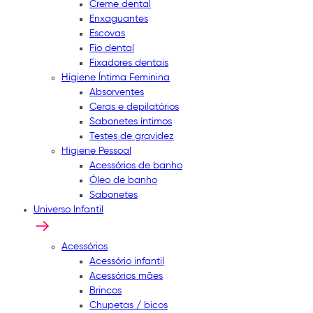
Creme dental
Enxaguantes
Escovas
Fio dental
Fixadores dentais
Higiene Íntima Feminina
Absorventes
Ceras e depilatórios
Sabonetes íntimos
Testes de gravidez
Higiene Pessoal
Acessórios de banho
Óleo de banho
Sabonetes
Universo Infantil
Acessórios
Acessório infantil
Acessórios mães
Brincos
Chupetas / bicos