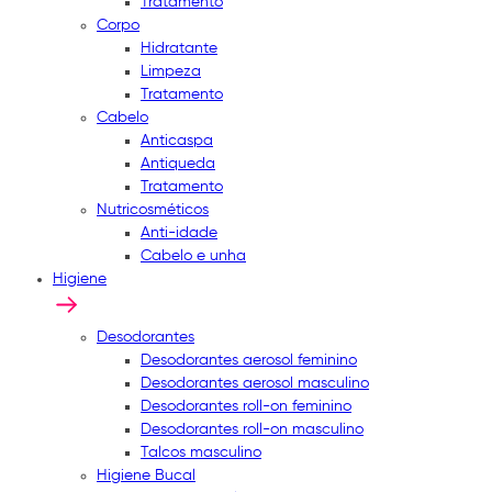
Tratamento
Corpo
Hidratante
Limpeza
Tratamento
Cabelo
Anticaspa
Antiqueda
Tratamento
Nutricosméticos
Anti-idade
Cabelo e unha
Higiene
Desodorantes
Desodorantes aerosol feminino
Desodorantes aerosol masculino
Desodorantes roll-on feminino
Desodorantes roll-on masculino
Talcos masculino
Higiene Bucal