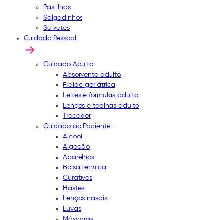
Pastilhas
Salgadinhos
Sorvetes
Cuidado Pessoal
Cuidado Adulto
Absorvente adulto
Fralda geriátrica
Leites e fórmulas adulto
Lenços e toalhas adulto
Trocador
Cuidado ao Paciente
Álcool
Algodão
Aparelhos
Bolsa térmica
Curativos
Hastes
Lenços nasais
Luvas
Máscaras