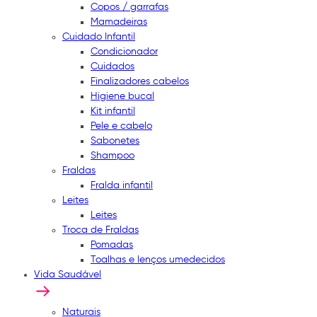
Copos / garrafas
Mamadeiras
Cuidado Infantil
Condicionador
Cuidados
Finalizadores cabelos
Higiene bucal
Kit infantil
Pele e cabelo
Sabonetes
Shampoo
Fraldas
Fralda infantil
Leites
Leites
Troca de Fraldas
Pomadas
Toalhas e lenços umedecidos
Vida Saudável
Naturais