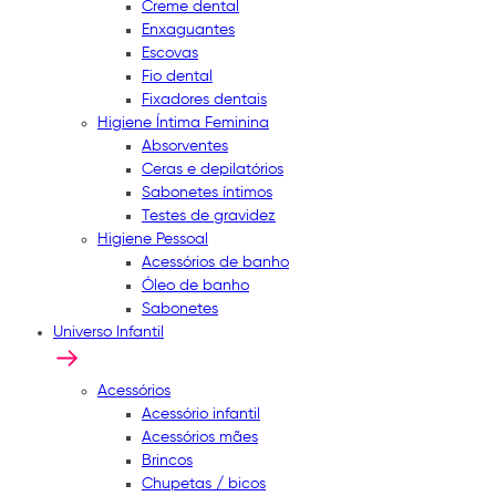
Creme dental
Enxaguantes
Escovas
Fio dental
Fixadores dentais
Higiene Íntima Feminina
Absorventes
Ceras e depilatórios
Sabonetes íntimos
Testes de gravidez
Higiene Pessoal
Acessórios de banho
Óleo de banho
Sabonetes
Universo Infantil
Acessórios
Acessório infantil
Acessórios mães
Brincos
Chupetas / bicos