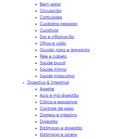
Bem-estar
Circulação
Corticoides
Cuidados pessoais
Curativos
Dor e inflamação
Olhos e visão
Ouvido, nariz e garganta
Pele e cabelo
Saúde bucal
Saúde íntima
Saúde masculina
Digestivo & Intestinal
Apetite
Azia e má digestão
Cólica e espasmos
Controle de peso
Diarreia e intestino
Digestão
Estômago e digestão
Estômago e úlcera