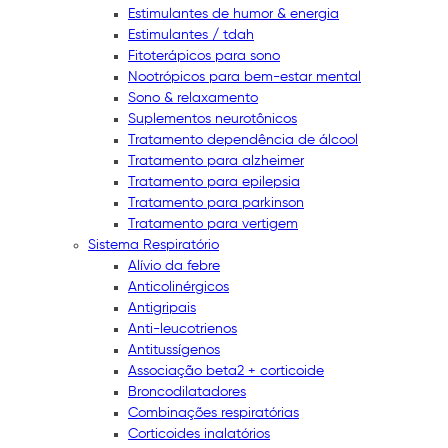
Estimulantes de humor & energia
Estimulantes / tdah
Fitoterápicos para sono
Nootrópicos para bem-estar mental
Sono & relaxamento
Suplementos neurotônicos
Tratamento dependência de álcool
Tratamento para alzheimer
Tratamento para epilepsia
Tratamento para parkinson
Tratamento para vertigem
Sistema Respiratório
Alívio da febre
Anticolinérgicos
Antigripais
Anti-leucotrienos
Antitussígenos
Associação beta2 + corticoide
Broncodilatadores
Combinações respiratórias
Corticoides inalatórios