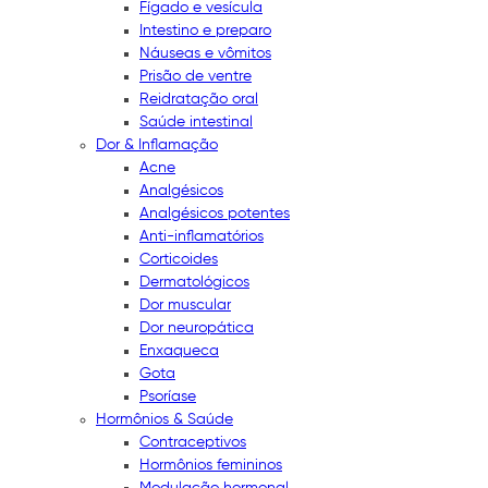
Fígado e vesícula
Intestino e preparo
Náuseas e vômitos
Prisão de ventre
Reidratação oral
Saúde intestinal
Dor & Inflamação
Acne
Analgésicos
Analgésicos potentes
Anti-inflamatórios
Corticoides
Dermatológicos
Dor muscular
Dor neuropática
Enxaqueca
Gota
Psoríase
Hormônios & Saúde
Contraceptivos
Hormônios femininos
Modulação hormonal