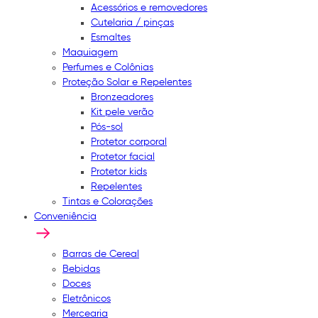
Acessórios e removedores
Cutelaria / pinças
Esmaltes
Maquiagem
Perfumes e Colônias
Proteção Solar e Repelentes
Bronzeadores
Kit pele verão
Pós-sol
Protetor corporal
Protetor facial
Protetor kids
Repelentes
Tintas e Colorações
Conveniência
Barras de Cereal
Bebidas
Doces
Eletrônicos
Mercearia