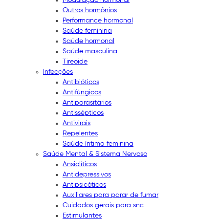
Outros hormônios
Performance hormonal
Saúde feminina
Saúde hormonal
Saúde masculina
Tireoide
Infecções
Antibióticos
Antifúngicos
Antiparasitários
Antissépticos
Antivirais
Repelentes
Saúde íntima feminina
Saúde Mental & Sistema Nervoso
Ansiolíticos
Antidepressivos
Antipsicóticos
Auxiliares para parar de fumar
Cuidados gerais para snc
Estimulantes