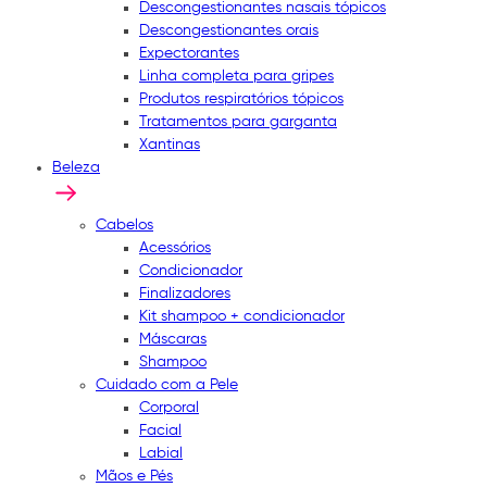
Descongestionantes nasais tópicos
Descongestionantes orais
Expectorantes
Linha completa para gripes
Produtos respiratórios tópicos
Tratamentos para garganta
Xantinas
Beleza
Cabelos
Acessórios
Condicionador
Finalizadores
Kit shampoo + condicionador
Máscaras
Shampoo
Cuidado com a Pele
Corporal
Facial
Labial
Mãos e Pés