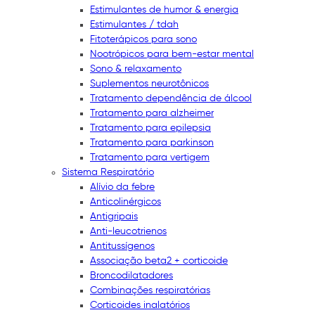
Estimulantes de humor & energia
Estimulantes / tdah
Fitoterápicos para sono
Nootrópicos para bem-estar mental
Sono & relaxamento
Suplementos neurotônicos
Tratamento dependência de álcool
Tratamento para alzheimer
Tratamento para epilepsia
Tratamento para parkinson
Tratamento para vertigem
Sistema Respiratório
Alívio da febre
Anticolinérgicos
Antigripais
Anti-leucotrienos
Antitussígenos
Associação beta2 + corticoide
Broncodilatadores
Combinações respiratórias
Corticoides inalatórios