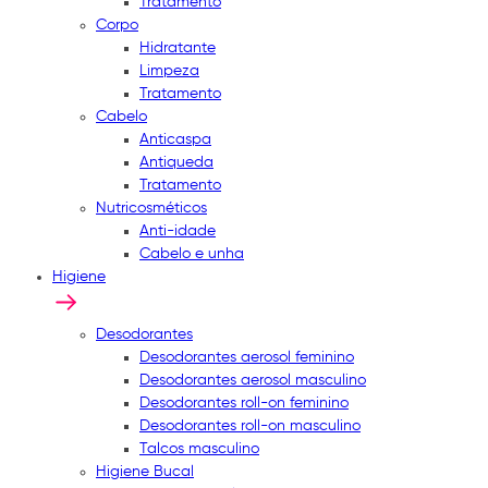
Tratamento
Corpo
Hidratante
Limpeza
Tratamento
Cabelo
Anticaspa
Antiqueda
Tratamento
Nutricosméticos
Anti-idade
Cabelo e unha
Higiene
Desodorantes
Desodorantes aerosol feminino
Desodorantes aerosol masculino
Desodorantes roll-on feminino
Desodorantes roll-on masculino
Talcos masculino
Higiene Bucal