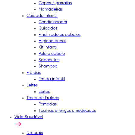
Copos / garrafas
Mamadeiras
Cuidado Infantil
Condicionador
Cuidados
Finalizadores cabelos
Higiene bucal
Kit infantil
Pele e cabelo
Sabonetes
Shampoo
Fraldas
Fralda infantil
Leites
Leites
Troca de Fraldas
Pomadas
Toalhas e lenços umedecidos
Vida Saudável
Naturais