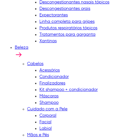
Descongestionantes nasais tópicos
Descongestionantes orais
Expectorantes
Linha completa para gripes
Produtos respiratórios tópicos
Tratamentos para garganta
Xantinas
Beleza
Cabelos
Acessórios
Condicionador
Finalizadores
Kit shampoo + condicionador
Máscaras
Shampoo
Cuidado com a Pele
Corporal
Facial
Labial
Mãos e Pés