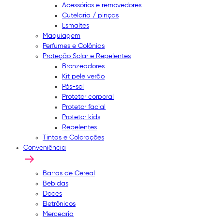
Acessórios e removedores
Cutelaria / pinças
Esmaltes
Maquiagem
Perfumes e Colônias
Proteção Solar e Repelentes
Bronzeadores
Kit pele verão
Pós-sol
Protetor corporal
Protetor facial
Protetor kids
Repelentes
Tintas e Colorações
Conveniência
Barras de Cereal
Bebidas
Doces
Eletrônicos
Mercearia