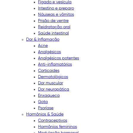
Fígado e vesícula
Intestino e preparo
Náuseas e vômitos
Prisão de ventre
Reidratação oral
Saúde intestinal
Dor & Inflamação
Acne
Analgésicos
Analgésicos potentes
Anti-inflamatórios
Corticoides
Dermatológicos
Dor muscular
Dor neuropática
Enxaqueca
Gota
Psoríase
Hormônios & Saúde
Contraceptivos
Hormônios femininos
Modulação hormonal