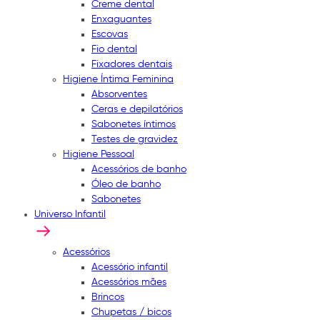
Creme dental
Enxaguantes
Escovas
Fio dental
Fixadores dentais
Higiene Íntima Feminina
Absorventes
Ceras e depilatórios
Sabonetes íntimos
Testes de gravidez
Higiene Pessoal
Acessórios de banho
Óleo de banho
Sabonetes
Universo Infantil
Acessórios
Acessório infantil
Acessórios mães
Brincos
Chupetas / bicos