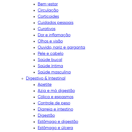
Bem-estar
Circulação
Corticoides
Cuidados pessoais
Curativos
Dor e inflamação
Olhos e visão
Ouvido, nariz e garganta
Pele e cabelo
Saúde bucal
Saúde íntima
Saúde masculina
Digestivo & Intestinal
Apetite
Azia e má digestão
Cólica e espasmos
Controle de peso
Diarreia e intestino
Digestão
Estômago e digestão
Estômago e úlcera