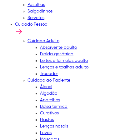
Pastilhas
Salgadinhos
Sorvetes
Cuidado Pessoal
Cuidado Adulto
Absorvente adulto
Fralda geriátrica
Leites e fórmulas adulto
Lenços e toalhas adulto
Trocador
Cuidado ao Paciente
Álcool
Algodão
Aparelhos
Bolsa térmica
Curativos
Hastes
Lenços nasais
Luvas
Máscaras