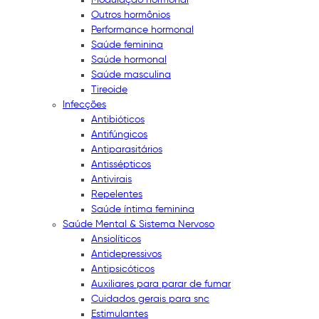
Outros hormônios
Performance hormonal
Saúde feminina
Saúde hormonal
Saúde masculina
Tireoide
Infecções
Antibióticos
Antifúngicos
Antiparasitários
Antissépticos
Antivirais
Repelentes
Saúde íntima feminina
Saúde Mental & Sistema Nervoso
Ansiolíticos
Antidepressivos
Antipsicóticos
Auxiliares para parar de fumar
Cuidados gerais para snc
Estimulantes