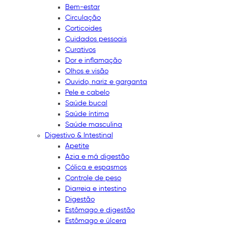
Bem-estar
Circulação
Corticoides
Cuidados pessoais
Curativos
Dor e inflamação
Olhos e visão
Ouvido, nariz e garganta
Pele e cabelo
Saúde bucal
Saúde íntima
Saúde masculina
Digestivo & Intestinal
Apetite
Azia e má digestão
Cólica e espasmos
Controle de peso
Diarreia e intestino
Digestão
Estômago e digestão
Estômago e úlcera