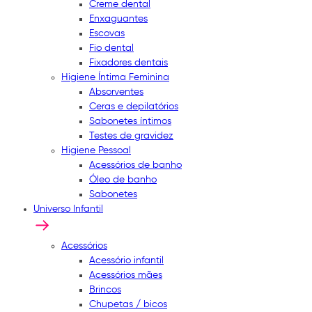
Creme dental
Enxaguantes
Escovas
Fio dental
Fixadores dentais
Higiene Íntima Feminina
Absorventes
Ceras e depilatórios
Sabonetes íntimos
Testes de gravidez
Higiene Pessoal
Acessórios de banho
Óleo de banho
Sabonetes
Universo Infantil
Acessórios
Acessório infantil
Acessórios mães
Brincos
Chupetas / bicos