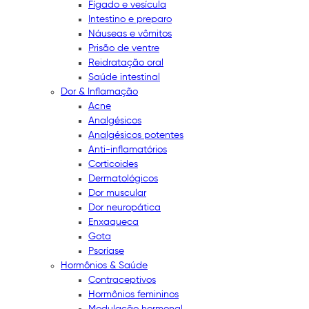
Fígado e vesícula
Intestino e preparo
Náuseas e vômitos
Prisão de ventre
Reidratação oral
Saúde intestinal
Dor & Inflamação
Acne
Analgésicos
Analgésicos potentes
Anti-inflamatórios
Corticoides
Dermatológicos
Dor muscular
Dor neuropática
Enxaqueca
Gota
Psoríase
Hormônios & Saúde
Contraceptivos
Hormônios femininos
Modulação hormonal