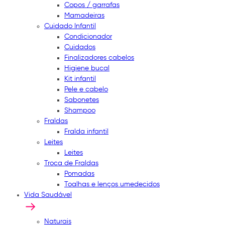
Copos / garrafas
Mamadeiras
Cuidado Infantil
Condicionador
Cuidados
Finalizadores cabelos
Higiene bucal
Kit infantil
Pele e cabelo
Sabonetes
Shampoo
Fraldas
Fralda infantil
Leites
Leites
Troca de Fraldas
Pomadas
Toalhas e lenços umedecidos
Vida Saudável
Naturais