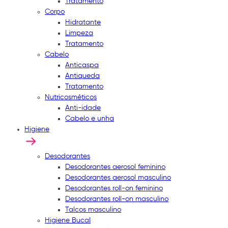
Tratamento
Corpo
Hidratante
Limpeza
Tratamento
Cabelo
Anticaspa
Antiqueda
Tratamento
Nutricosméticos
Anti-idade
Cabelo e unha
Higiene
Desodorantes
Desodorantes aerosol feminino
Desodorantes aerosol masculino
Desodorantes roll-on feminino
Desodorantes roll-on masculino
Talcos masculino
Higiene Bucal