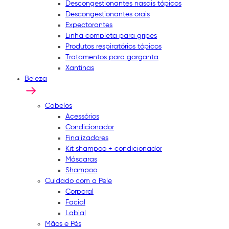
Descongestionantes nasais tópicos
Descongestionantes orais
Expectorantes
Linha completa para gripes
Produtos respiratórios tópicos
Tratamentos para garganta
Xantinas
Beleza
Cabelos
Acessórios
Condicionador
Finalizadores
Kit shampoo + condicionador
Máscaras
Shampoo
Cuidado com a Pele
Corporal
Facial
Labial
Mãos e Pés