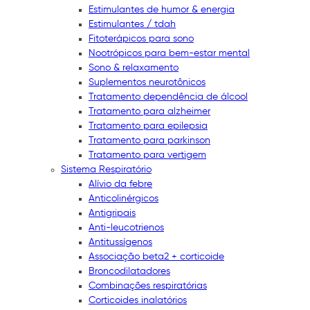
Estimulantes de humor & energia
Estimulantes / tdah
Fitoterápicos para sono
Nootrópicos para bem-estar mental
Sono & relaxamento
Suplementos neurotônicos
Tratamento dependência de álcool
Tratamento para alzheimer
Tratamento para epilepsia
Tratamento para parkinson
Tratamento para vertigem
Sistema Respiratório
Alívio da febre
Anticolinérgicos
Antigripais
Anti-leucotrienos
Antitussígenos
Associação beta2 + corticoide
Broncodilatadores
Combinações respiratórias
Corticoides inalatórios