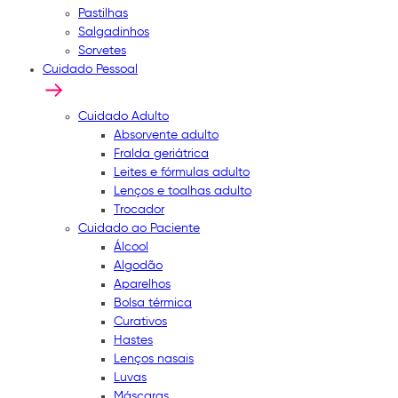
Pastilhas
Salgadinhos
Sorvetes
Cuidado Pessoal
Cuidado Adulto
Absorvente adulto
Fralda geriátrica
Leites e fórmulas adulto
Lenços e toalhas adulto
Trocador
Cuidado ao Paciente
Álcool
Algodão
Aparelhos
Bolsa térmica
Curativos
Hastes
Lenços nasais
Luvas
Máscaras