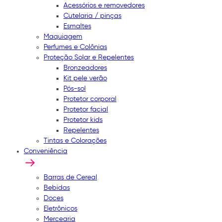
Acessórios e removedores
Cutelaria / pinças
Esmaltes
Maquiagem
Perfumes e Colônias
Proteção Solar e Repelentes
Bronzeadores
Kit pele verão
Pós-sol
Protetor corporal
Protetor facial
Protetor kids
Repelentes
Tintas e Colorações
Conveniência
Barras de Cereal
Bebidas
Doces
Eletrônicos
Mercearia