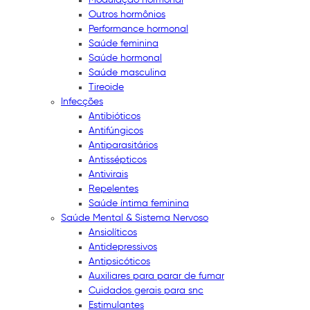
Outros hormônios
Performance hormonal
Saúde feminina
Saúde hormonal
Saúde masculina
Tireoide
Infecções
Antibióticos
Antifúngicos
Antiparasitários
Antissépticos
Antivirais
Repelentes
Saúde íntima feminina
Saúde Mental & Sistema Nervoso
Ansiolíticos
Antidepressivos
Antipsicóticos
Auxiliares para parar de fumar
Cuidados gerais para snc
Estimulantes