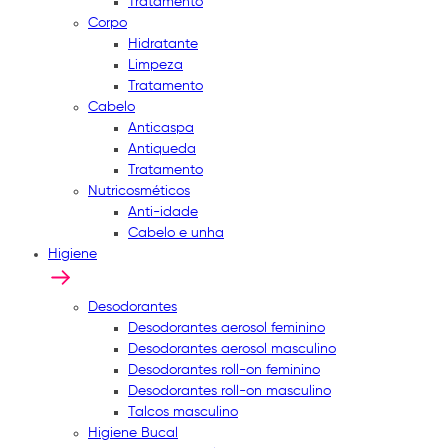
Tratamento
Corpo
Hidratante
Limpeza
Tratamento
Cabelo
Anticaspa
Antiqueda
Tratamento
Nutricosméticos
Anti-idade
Cabelo e unha
Higiene
Desodorantes
Desodorantes aerosol feminino
Desodorantes aerosol masculino
Desodorantes roll-on feminino
Desodorantes roll-on masculino
Talcos masculino
Higiene Bucal