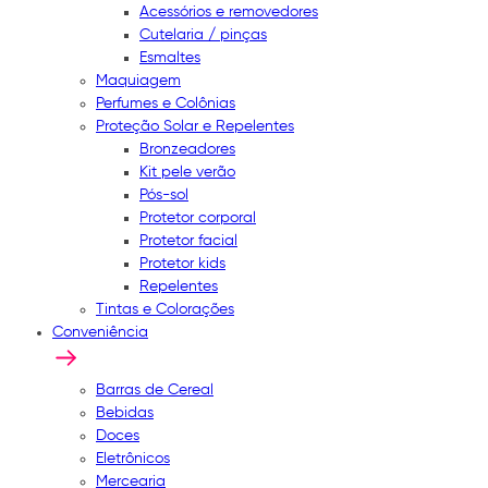
Acessórios e removedores
Cutelaria / pinças
Esmaltes
Maquiagem
Perfumes e Colônias
Proteção Solar e Repelentes
Bronzeadores
Kit pele verão
Pós-sol
Protetor corporal
Protetor facial
Protetor kids
Repelentes
Tintas e Colorações
Conveniência
Barras de Cereal
Bebidas
Doces
Eletrônicos
Mercearia