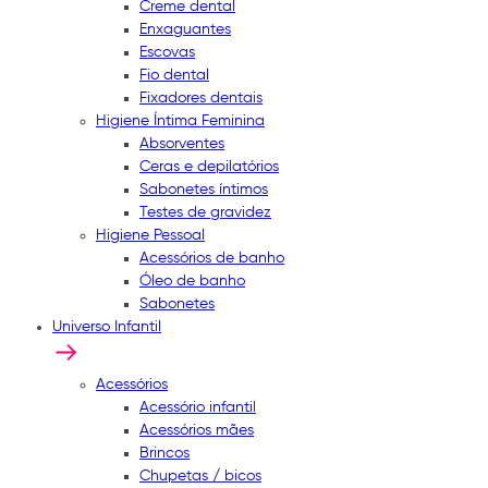
Creme dental
Enxaguantes
Escovas
Fio dental
Fixadores dentais
Higiene Íntima Feminina
Absorventes
Ceras e depilatórios
Sabonetes íntimos
Testes de gravidez
Higiene Pessoal
Acessórios de banho
Óleo de banho
Sabonetes
Universo Infantil
Acessórios
Acessório infantil
Acessórios mães
Brincos
Chupetas / bicos