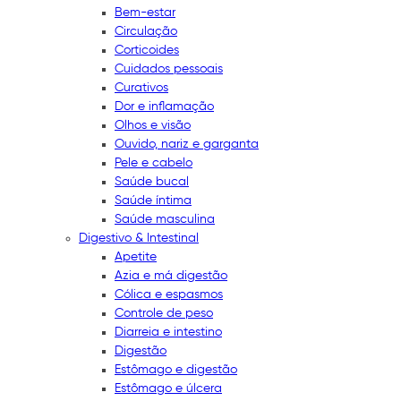
Bem-estar
Circulação
Corticoides
Cuidados pessoais
Curativos
Dor e inflamação
Olhos e visão
Ouvido, nariz e garganta
Pele e cabelo
Saúde bucal
Saúde íntima
Saúde masculina
Digestivo & Intestinal
Apetite
Azia e má digestão
Cólica e espasmos
Controle de peso
Diarreia e intestino
Digestão
Estômago e digestão
Estômago e úlcera