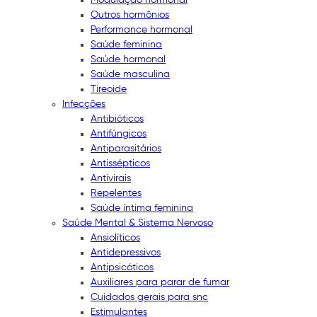
Outros hormônios
Performance hormonal
Saúde feminina
Saúde hormonal
Saúde masculina
Tireoide
Infecções
Antibióticos
Antifúngicos
Antiparasitários
Antissépticos
Antivirais
Repelentes
Saúde íntima feminina
Saúde Mental & Sistema Nervoso
Ansiolíticos
Antidepressivos
Antipsicóticos
Auxiliares para parar de fumar
Cuidados gerais para snc
Estimulantes