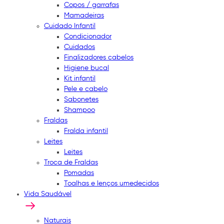
Copos / garrafas
Mamadeiras
Cuidado Infantil
Condicionador
Cuidados
Finalizadores cabelos
Higiene bucal
Kit infantil
Pele e cabelo
Sabonetes
Shampoo
Fraldas
Fralda infantil
Leites
Leites
Troca de Fraldas
Pomadas
Toalhas e lenços umedecidos
Vida Saudável
Naturais