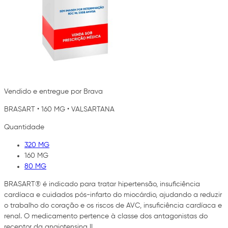
Vendido e entregue por Brava
BRASART
•
160 MG
•
VALSARTANA
Quantidade
320 MG
160 MG
80 MG
BRASART® é indicado para tratar hipertensão, insuficiência
cardíaca e cuidados pós-infarto do miocárdio, ajudando a reduzir
o trabalho do coração e os riscos de AVC, insuficiência cardíaca e
renal. O medicamento pertence à classe dos antagonistas do
receptor da angiotensina II,…