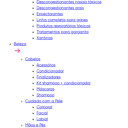
Descongestionantes nasais tópicos
Descongestionantes orais
Expectorantes
Linha completa para gripes
Produtos respiratórios tópicos
Tratamentos para garganta
Xantinas
Beleza
Cabelos
Acessórios
Condicionador
Finalizadores
Kit shampoo + condicionador
Máscaras
Shampoo
Cuidado com a Pele
Corporal
Facial
Labial
Mãos e Pés