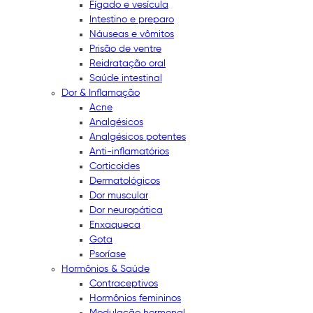
Fígado e vesícula
Intestino e preparo
Náuseas e vômitos
Prisão de ventre
Reidratação oral
Saúde intestinal
Dor & Inflamação
Acne
Analgésicos
Analgésicos potentes
Anti-inflamatórios
Corticoides
Dermatológicos
Dor muscular
Dor neuropática
Enxaqueca
Gota
Psoríase
Hormônios & Saúde
Contraceptivos
Hormônios femininos
Modulação hormonal