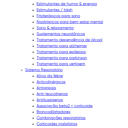
Estimulantes de humor & energia
Estimulantes / tdah
Fitoterápicos para sono
Nootrópicos para bem-estar mental
Sono & relaxamento
Suplementos neurotônicos
Tratamento dependência de álcool
Tratamento para alzheimer
Tratamento para epilepsia
Tratamento para parkinson
Tratamento para vertigem
Sistema Respiratório
Alívio da febre
Anticolinérgicos
Antigripais
Anti-leucotrienos
Antitussígenos
Associação beta2 + corticoide
Broncodilatadores
Combinações respiratórias
Corticoides inalatórios