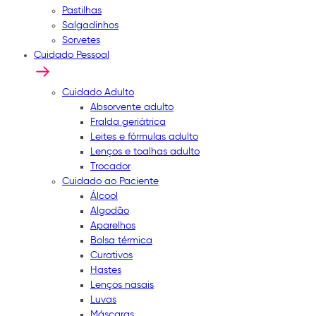
Pastilhas
Salgadinhos
Sorvetes
Cuidado Pessoal
Cuidado Adulto
Absorvente adulto
Fralda geriátrica
Leites e fórmulas adulto
Lenços e toalhas adulto
Trocador
Cuidado ao Paciente
Álcool
Algodão
Aparelhos
Bolsa térmica
Curativos
Hastes
Lenços nasais
Luvas
Máscaras