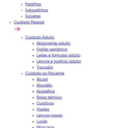
Pastilhas
Salgadinhos
Sorvetes
Cuidado Pessoal
Cuidado Adulto
Absorvente adulto
Fralda geriátrica
Leites e fórmulas adulto
Lenços e toalhas adulto
Trocador
Cuidado ao Paciente
Álcool
Algodão
Aparelhos
Bolsa térmica
Curativos
Hastes
Lenços nasais
Luvas
Máscaras