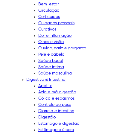
Bem-estar
Circulação
Corticoides
Cuidados pessoais
Curativos
Dor e inflamação
Olhos e visão
Ouvido, nariz e garganta
Pele e cabelo
Saúde bucal
Saúde íntima
Saúde masculina
Digestivo & Intestinal
Apetite
Azia e má digestão
Cólica e espasmos
Controle de peso
Diarreia e intestino
Digestão
Estômago e digestão
Estômago e úlcera