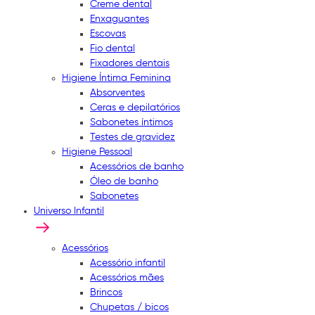
Creme dental
Enxaguantes
Escovas
Fio dental
Fixadores dentais
Higiene Íntima Feminina
Absorventes
Ceras e depilatórios
Sabonetes íntimos
Testes de gravidez
Higiene Pessoal
Acessórios de banho
Óleo de banho
Sabonetes
Universo Infantil
Acessórios
Acessório infantil
Acessórios mães
Brincos
Chupetas / bicos