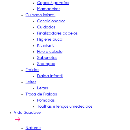
Copos / garrafas
Mamadeiras
Cuidado Infantil
Condicionador
Cuidados
Finalizadores cabelos
Higiene bucal
Kit infantil
Pele e cabelo
Sabonetes
Shampoo
Fraldas
Fralda infantil
Leites
Leites
Troca de Fraldas
Pomadas
Toalhas e lenços umedecidos
Vida Saudável
Naturais