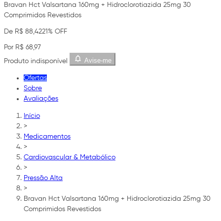
Bravan Hct Valsartana 160mg + Hidroclorotiazida 25mg 30
Comprimidos Revestidos
De R$ 88,42
21% OFF
Por R$ 68,97
Avise-me
Produto indisponível
Ofertas
Sobre
Avaliações
Início
>
Medicamentos
>
Cardiovascular & Metabólico
>
Pressão Alta
>
Bravan Hct Valsartana 160mg + Hidroclorotiazida 25mg 30
Comprimidos Revestidos