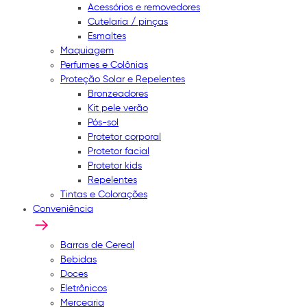
Acessórios e removedores
Cutelaria / pinças
Esmaltes
Maquiagem
Perfumes e Colônias
Proteção Solar e Repelentes
Bronzeadores
Kit pele verão
Pós-sol
Protetor corporal
Protetor facial
Protetor kids
Repelentes
Tintas e Colorações
Conveniência
Barras de Cereal
Bebidas
Doces
Eletrônicos
Mercearia