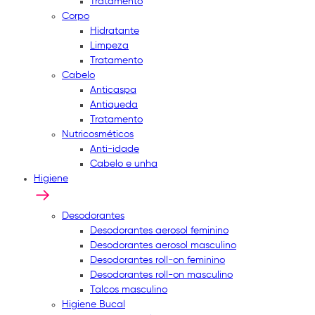
Tratamento
Corpo
Hidratante
Limpeza
Tratamento
Cabelo
Anticaspa
Antiqueda
Tratamento
Nutricosméticos
Anti-idade
Cabelo e unha
Higiene
Desodorantes
Desodorantes aerosol feminino
Desodorantes aerosol masculino
Desodorantes roll-on feminino
Desodorantes roll-on masculino
Talcos masculino
Higiene Bucal