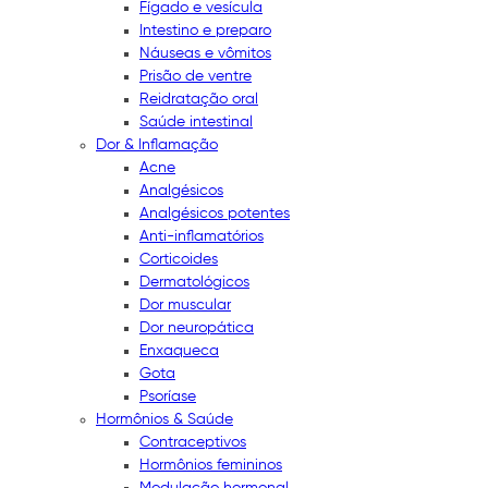
Fígado e vesícula
Intestino e preparo
Náuseas e vômitos
Prisão de ventre
Reidratação oral
Saúde intestinal
Dor & Inflamação
Acne
Analgésicos
Analgésicos potentes
Anti-inflamatórios
Corticoides
Dermatológicos
Dor muscular
Dor neuropática
Enxaqueca
Gota
Psoríase
Hormônios & Saúde
Contraceptivos
Hormônios femininos
Modulação hormonal