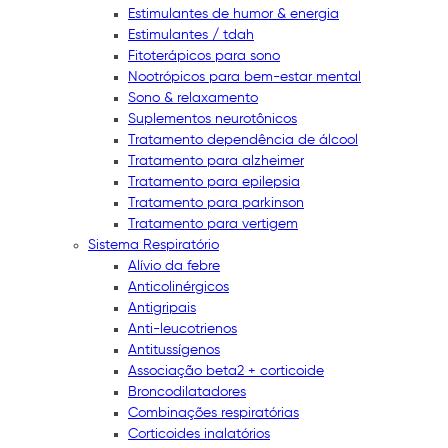
Estimulantes de humor & energia
Estimulantes / tdah
Fitoterápicos para sono
Nootrópicos para bem-estar mental
Sono & relaxamento
Suplementos neurotônicos
Tratamento dependência de álcool
Tratamento para alzheimer
Tratamento para epilepsia
Tratamento para parkinson
Tratamento para vertigem
Sistema Respiratório
Alívio da febre
Anticolinérgicos
Antigripais
Anti-leucotrienos
Antitussígenos
Associação beta2 + corticoide
Broncodilatadores
Combinações respiratórias
Corticoides inalatórios