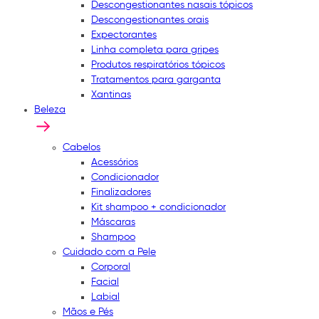
Descongestionantes nasais tópicos
Descongestionantes orais
Expectorantes
Linha completa para gripes
Produtos respiratórios tópicos
Tratamentos para garganta
Xantinas
Beleza
Cabelos
Acessórios
Condicionador
Finalizadores
Kit shampoo + condicionador
Máscaras
Shampoo
Cuidado com a Pele
Corporal
Facial
Labial
Mãos e Pés