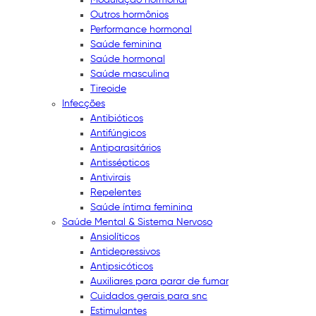
Outros hormônios
Performance hormonal
Saúde feminina
Saúde hormonal
Saúde masculina
Tireoide
Infecções
Antibióticos
Antifúngicos
Antiparasitários
Antissépticos
Antivirais
Repelentes
Saúde íntima feminina
Saúde Mental & Sistema Nervoso
Ansiolíticos
Antidepressivos
Antipsicóticos
Auxiliares para parar de fumar
Cuidados gerais para snc
Estimulantes