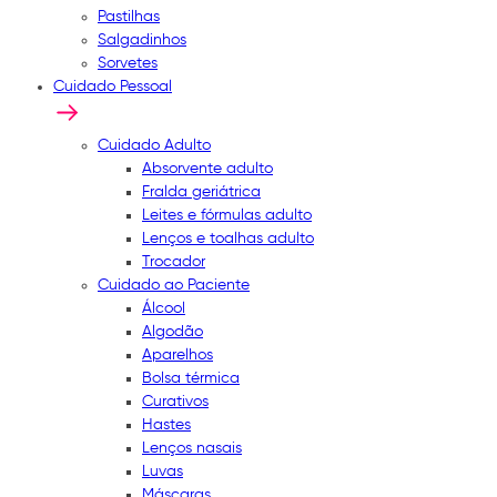
Pastilhas
Salgadinhos
Sorvetes
Cuidado Pessoal
Cuidado Adulto
Absorvente adulto
Fralda geriátrica
Leites e fórmulas adulto
Lenços e toalhas adulto
Trocador
Cuidado ao Paciente
Álcool
Algodão
Aparelhos
Bolsa térmica
Curativos
Hastes
Lenços nasais
Luvas
Máscaras