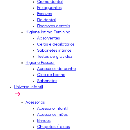
Creme dental
Enxaguantes
Escovas
Fio dental
Fixadores dentais
Higiene Íntima Feminina
Absorventes
Ceras e depilatórios
Sabonetes íntimos
Testes de gravidez
Higiene Pessoal
Acessórios de banho
Óleo de banho
Sabonetes
Universo Infantil
Acessórios
Acessório infantil
Acessórios mães
Brincos
Chupetas / bicos