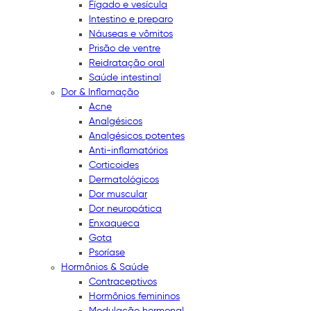
Fígado e vesícula
Intestino e preparo
Náuseas e vômitos
Prisão de ventre
Reidratação oral
Saúde intestinal
Dor & Inflamação
Acne
Analgésicos
Analgésicos potentes
Anti-inflamatórios
Corticoides
Dermatológicos
Dor muscular
Dor neuropática
Enxaqueca
Gota
Psoríase
Hormônios & Saúde
Contraceptivos
Hormônios femininos
Modulação hormonal