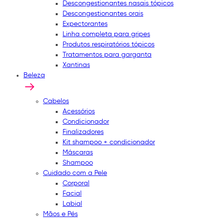
Descongestionantes nasais tópicos
Descongestionantes orais
Expectorantes
Linha completa para gripes
Produtos respiratórios tópicos
Tratamentos para garganta
Xantinas
Beleza
Cabelos
Acessórios
Condicionador
Finalizadores
Kit shampoo + condicionador
Máscaras
Shampoo
Cuidado com a Pele
Corporal
Facial
Labial
Mãos e Pés