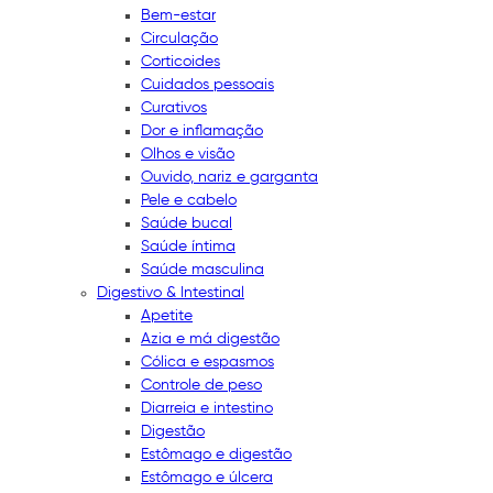
Bem-estar
Circulação
Corticoides
Cuidados pessoais
Curativos
Dor e inflamação
Olhos e visão
Ouvido, nariz e garganta
Pele e cabelo
Saúde bucal
Saúde íntima
Saúde masculina
Digestivo & Intestinal
Apetite
Azia e má digestão
Cólica e espasmos
Controle de peso
Diarreia e intestino
Digestão
Estômago e digestão
Estômago e úlcera