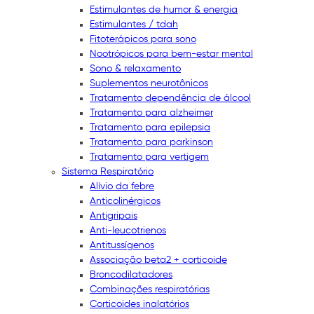
Estimulantes de humor & energia
Estimulantes / tdah
Fitoterápicos para sono
Nootrópicos para bem-estar mental
Sono & relaxamento
Suplementos neurotônicos
Tratamento dependência de álcool
Tratamento para alzheimer
Tratamento para epilepsia
Tratamento para parkinson
Tratamento para vertigem
Sistema Respiratório
Alívio da febre
Anticolinérgicos
Antigripais
Anti-leucotrienos
Antitussígenos
Associação beta2 + corticoide
Broncodilatadores
Combinações respiratórias
Corticoides inalatórios