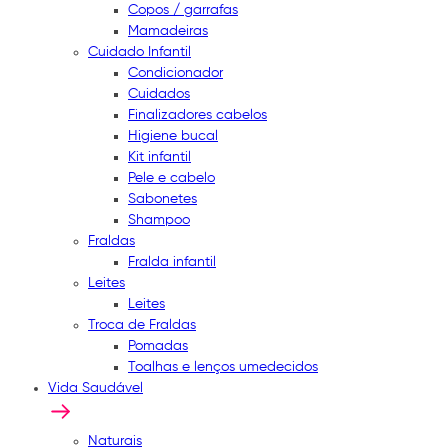
Copos / garrafas
Mamadeiras
Cuidado Infantil
Condicionador
Cuidados
Finalizadores cabelos
Higiene bucal
Kit infantil
Pele e cabelo
Sabonetes
Shampoo
Fraldas
Fralda infantil
Leites
Leites
Troca de Fraldas
Pomadas
Toalhas e lenços umedecidos
Vida Saudável
Naturais