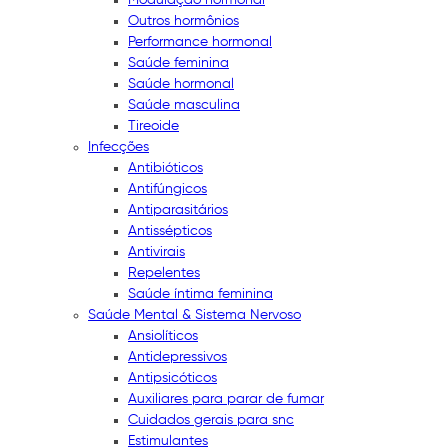
Outros hormônios
Performance hormonal
Saúde feminina
Saúde hormonal
Saúde masculina
Tireoide
Infecções
Antibióticos
Antifúngicos
Antiparasitários
Antissépticos
Antivirais
Repelentes
Saúde íntima feminina
Saúde Mental & Sistema Nervoso
Ansiolíticos
Antidepressivos
Antipsicóticos
Auxiliares para parar de fumar
Cuidados gerais para snc
Estimulantes