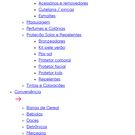
Acessórios e removedores
Cutelaria / pinças
Esmaltes
Maquiagem
Perfumes e Colônias
Proteção Solar e Repelentes
Bronzeadores
Kit pele verão
Pós-sol
Protetor corporal
Protetor facial
Protetor kids
Repelentes
Tintas e Colorações
Conveniência
Barras de Cereal
Bebidas
Doces
Eletrônicos
Mercearia