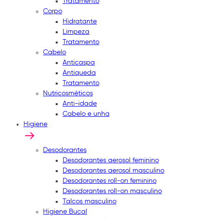
Tratamento
Corpo
Hidratante
Limpeza
Tratamento
Cabelo
Anticaspa
Antiqueda
Tratamento
Nutricosméticos
Anti-idade
Cabelo e unha
Higiene
Desodorantes
Desodorantes aerosol feminino
Desodorantes aerosol masculino
Desodorantes roll-on feminino
Desodorantes roll-on masculino
Talcos masculino
Higiene Bucal