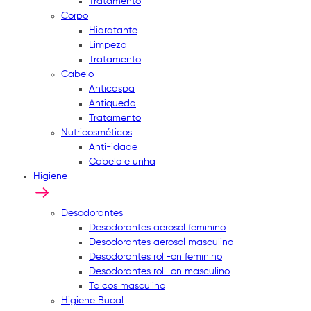
Tratamento
Corpo
Hidratante
Limpeza
Tratamento
Cabelo
Anticaspa
Antiqueda
Tratamento
Nutricosméticos
Anti-idade
Cabelo e unha
Higiene
Desodorantes
Desodorantes aerosol feminino
Desodorantes aerosol masculino
Desodorantes roll-on feminino
Desodorantes roll-on masculino
Talcos masculino
Higiene Bucal