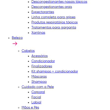
Descongestionantes nasais tópicos
Descongestionantes orais
Expectorantes
Linha completa para gripes
Produtos respiratórios tópicos
Tratamentos para garganta
Xantinas
Beleza
Cabelos
Acessórios
Condicionador
Finalizadores
Kit shampoo + condicionador
Máscaras
Shampoo
Cuidado com a Pele
Corporal
Facial
Labial
Mãos e Pés