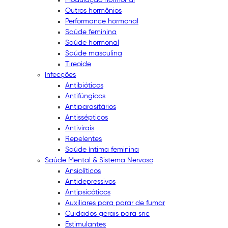
Outros hormônios
Performance hormonal
Saúde feminina
Saúde hormonal
Saúde masculina
Tireoide
Infecções
Antibióticos
Antifúngicos
Antiparasitários
Antissépticos
Antivirais
Repelentes
Saúde íntima feminina
Saúde Mental & Sistema Nervoso
Ansiolíticos
Antidepressivos
Antipsicóticos
Auxiliares para parar de fumar
Cuidados gerais para snc
Estimulantes