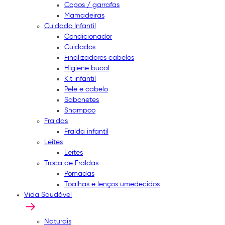
Copos / garrafas
Mamadeiras
Cuidado Infantil
Condicionador
Cuidados
Finalizadores cabelos
Higiene bucal
Kit infantil
Pele e cabelo
Sabonetes
Shampoo
Fraldas
Fralda infantil
Leites
Leites
Troca de Fraldas
Pomadas
Toalhas e lenços umedecidos
Vida Saudável
Naturais