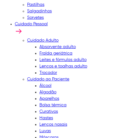
Pastilhas
Salgadinhos
Sorvetes
Cuidado Pessoal
Cuidado Adulto
Absorvente adulto
Fralda geriátrica
Leites e fórmulas adulto
Lenços e toalhas adulto
Trocador
Cuidado ao Paciente
Álcool
Algodão
Aparelhos
Bolsa térmica
Curativos
Hastes
Lenços nasais
Luvas
Máscaras