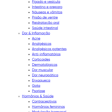
Fígado e vesícula
Intestino e preparo
Náuseas e vômitos
Prisão de ventre
Reidratação oral
Saúde intestinal
Dor & Inflamação
Acne
Analgésicos
Analgésicos potentes
Anti-inflamatórios
Corticoides
Dermatológicos
Dor muscular
Dor neuropática
Enxaqueca
Gota
Psoríase
Hormônios & Saúde
Contraceptivos
Hormônios femininos
Modulação hormonal