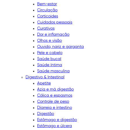
Bem-estar
Circulação
Corticoides
Cuidados pessoais
Curativos
Dor e inflamação
Olhos e visão
Ouvido, nariz e garganta
Pele e cabelo
Saúde bucal
Saúde íntima
Saúde masculina
Digestivo & Intestinal
Apetite
Azia e má digestão
Cólica e espasmos
Controle de peso
Diarreia e intestino
Digestão
Estômago e digestão
Estômago e úlcera