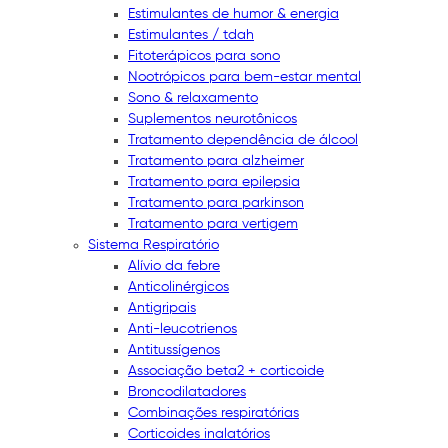
Estimulantes de humor & energia
Estimulantes / tdah
Fitoterápicos para sono
Nootrópicos para bem-estar mental
Sono & relaxamento
Suplementos neurotônicos
Tratamento dependência de álcool
Tratamento para alzheimer
Tratamento para epilepsia
Tratamento para parkinson
Tratamento para vertigem
Sistema Respiratório
Alívio da febre
Anticolinérgicos
Antigripais
Anti-leucotrienos
Antitussígenos
Associação beta2 + corticoide
Broncodilatadores
Combinações respiratórias
Corticoides inalatórios