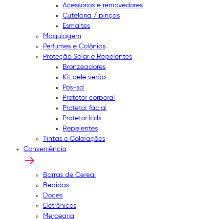
Acessórios e removedores
Cutelaria / pinças
Esmaltes
Maquiagem
Perfumes e Colônias
Proteção Solar e Repelentes
Bronzeadores
Kit pele verão
Pós-sol
Protetor corporal
Protetor facial
Protetor kids
Repelentes
Tintas e Colorações
Conveniência
Barras de Cereal
Bebidas
Doces
Eletrônicos
Mercearia