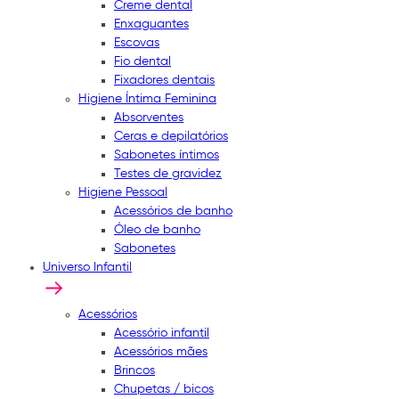
Creme dental
Enxaguantes
Escovas
Fio dental
Fixadores dentais
Higiene Íntima Feminina
Absorventes
Ceras e depilatórios
Sabonetes íntimos
Testes de gravidez
Higiene Pessoal
Acessórios de banho
Óleo de banho
Sabonetes
Universo Infantil
Acessórios
Acessório infantil
Acessórios mães
Brincos
Chupetas / bicos