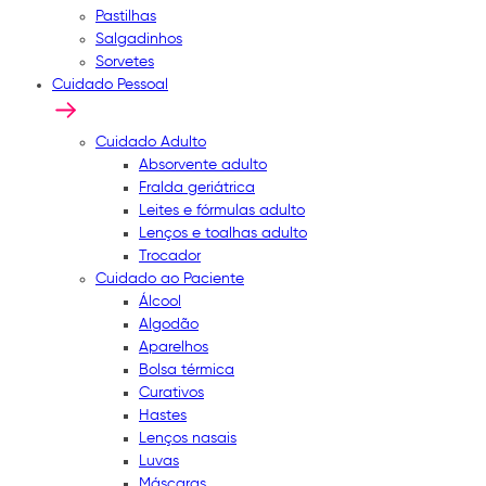
Pastilhas
Salgadinhos
Sorvetes
Cuidado Pessoal
Cuidado Adulto
Absorvente adulto
Fralda geriátrica
Leites e fórmulas adulto
Lenços e toalhas adulto
Trocador
Cuidado ao Paciente
Álcool
Algodão
Aparelhos
Bolsa térmica
Curativos
Hastes
Lenços nasais
Luvas
Máscaras