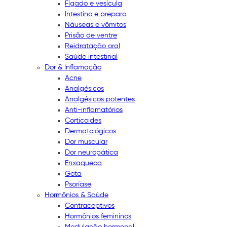
Fígado e vesícula
Intestino e preparo
Náuseas e vômitos
Prisão de ventre
Reidratação oral
Saúde intestinal
Dor & Inflamação
Acne
Analgésicos
Analgésicos potentes
Anti-inflamatórios
Corticoides
Dermatológicos
Dor muscular
Dor neuropática
Enxaqueca
Gota
Psoríase
Hormônios & Saúde
Contraceptivos
Hormônios femininos
Modulação hormonal