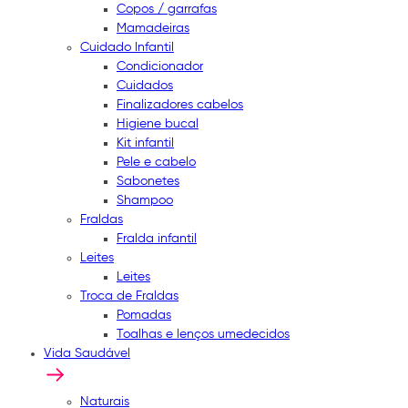
Copos / garrafas
Mamadeiras
Cuidado Infantil
Condicionador
Cuidados
Finalizadores cabelos
Higiene bucal
Kit infantil
Pele e cabelo
Sabonetes
Shampoo
Fraldas
Fralda infantil
Leites
Leites
Troca de Fraldas
Pomadas
Toalhas e lenços umedecidos
Vida Saudável
Naturais