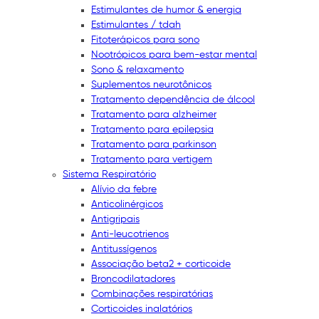
Estimulantes de humor & energia
Estimulantes / tdah
Fitoterápicos para sono
Nootrópicos para bem-estar mental
Sono & relaxamento
Suplementos neurotônicos
Tratamento dependência de álcool
Tratamento para alzheimer
Tratamento para epilepsia
Tratamento para parkinson
Tratamento para vertigem
Sistema Respiratório
Alívio da febre
Anticolinérgicos
Antigripais
Anti-leucotrienos
Antitussígenos
Associação beta2 + corticoide
Broncodilatadores
Combinações respiratórias
Corticoides inalatórios