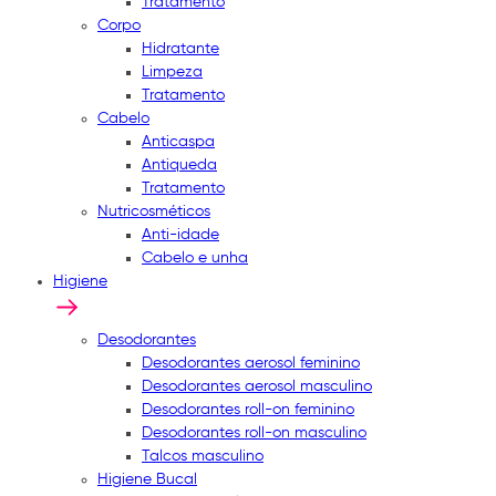
Tratamento
Corpo
Hidratante
Limpeza
Tratamento
Cabelo
Anticaspa
Antiqueda
Tratamento
Nutricosméticos
Anti-idade
Cabelo e unha
Higiene
Desodorantes
Desodorantes aerosol feminino
Desodorantes aerosol masculino
Desodorantes roll-on feminino
Desodorantes roll-on masculino
Talcos masculino
Higiene Bucal