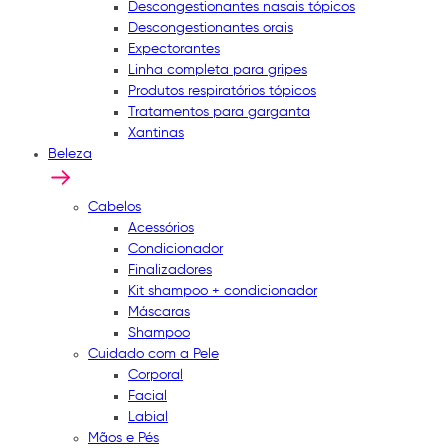
Descongestionantes nasais tópicos
Descongestionantes orais
Expectorantes
Linha completa para gripes
Produtos respiratórios tópicos
Tratamentos para garganta
Xantinas
Beleza
Cabelos
Acessórios
Condicionador
Finalizadores
Kit shampoo + condicionador
Máscaras
Shampoo
Cuidado com a Pele
Corporal
Facial
Labial
Mãos e Pés