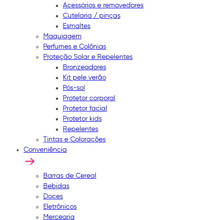
Acessórios e removedores
Cutelaria / pinças
Esmaltes
Maquiagem
Perfumes e Colônias
Proteção Solar e Repelentes
Bronzeadores
Kit pele verão
Pós-sol
Protetor corporal
Protetor facial
Protetor kids
Repelentes
Tintas e Colorações
Conveniência
Barras de Cereal
Bebidas
Doces
Eletrônicos
Mercearia