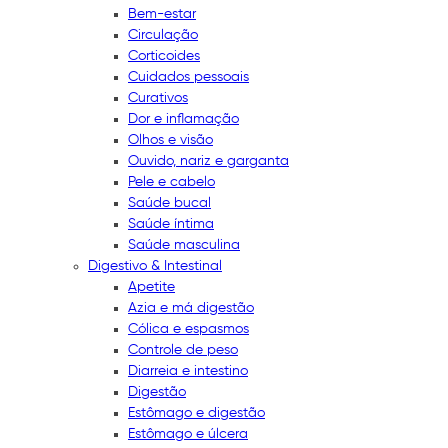
Bem-estar
Circulação
Corticoides
Cuidados pessoais
Curativos
Dor e inflamação
Olhos e visão
Ouvido, nariz e garganta
Pele e cabelo
Saúde bucal
Saúde íntima
Saúde masculina
Digestivo & Intestinal
Apetite
Azia e má digestão
Cólica e espasmos
Controle de peso
Diarreia e intestino
Digestão
Estômago e digestão
Estômago e úlcera