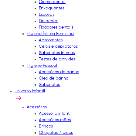
Creme dental
Enxaguantes
Escovas
Fio dental
Fixadores dentais
Higiene Íntima Feminina
Absorventes
Ceras e depilatórios
Sabonetes íntimos
Testes de gravidez
Higiene Pessoal
Acessórios de banho
Óleo de banho
Sabonetes
Universo Infantil
Acessórios
Acessório infantil
Acessórios mães
Brincos
Chupetas / bicos