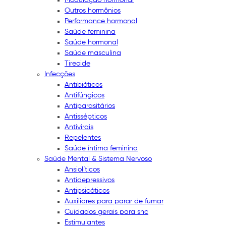
Outros hormônios
Performance hormonal
Saúde feminina
Saúde hormonal
Saúde masculina
Tireoide
Infecções
Antibióticos
Antifúngicos
Antiparasitários
Antissépticos
Antivirais
Repelentes
Saúde íntima feminina
Saúde Mental & Sistema Nervoso
Ansiolíticos
Antidepressivos
Antipsicóticos
Auxiliares para parar de fumar
Cuidados gerais para snc
Estimulantes