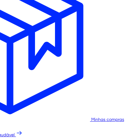
Minhas compras
audável