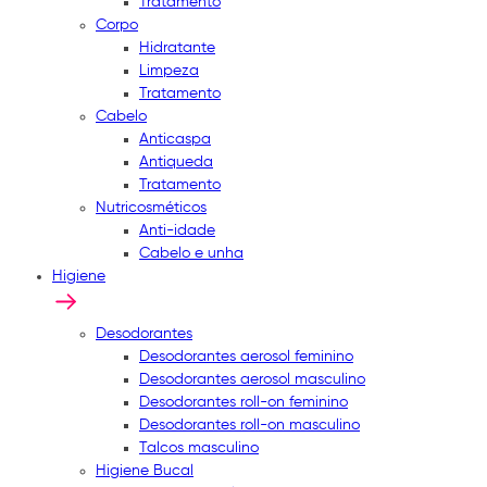
Tratamento
Corpo
Hidratante
Limpeza
Tratamento
Cabelo
Anticaspa
Antiqueda
Tratamento
Nutricosméticos
Anti-idade
Cabelo e unha
Higiene
Desodorantes
Desodorantes aerosol feminino
Desodorantes aerosol masculino
Desodorantes roll-on feminino
Desodorantes roll-on masculino
Talcos masculino
Higiene Bucal