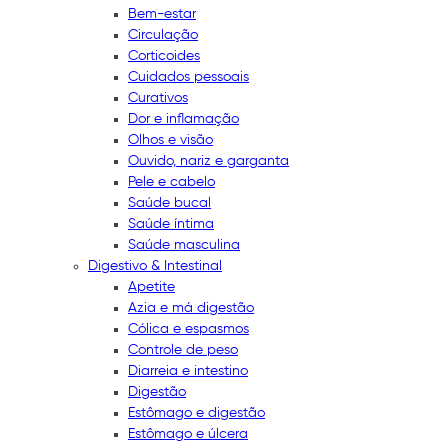
Bem-estar
Circulação
Corticoides
Cuidados pessoais
Curativos
Dor e inflamação
Olhos e visão
Ouvido, nariz e garganta
Pele e cabelo
Saúde bucal
Saúde íntima
Saúde masculina
Digestivo & Intestinal
Apetite
Azia e má digestão
Cólica e espasmos
Controle de peso
Diarreia e intestino
Digestão
Estômago e digestão
Estômago e úlcera