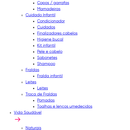
Copos / garrafas
Mamadeiras
Cuidado Infantil
Condicionador
Cuidados
Finalizadores cabelos
Higiene bucal
Kit infantil
Pele e cabelo
Sabonetes
Shampoo
Fraldas
Fralda infantil
Leites
Leites
Troca de Fraldas
Pomadas
Toalhas e lenços umedecidos
Vida Saudável
Naturais