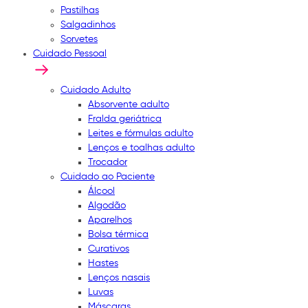
Pastilhas
Salgadinhos
Sorvetes
Cuidado Pessoal
Cuidado Adulto
Absorvente adulto
Fralda geriátrica
Leites e fórmulas adulto
Lenços e toalhas adulto
Trocador
Cuidado ao Paciente
Álcool
Algodão
Aparelhos
Bolsa térmica
Curativos
Hastes
Lenços nasais
Luvas
Máscaras