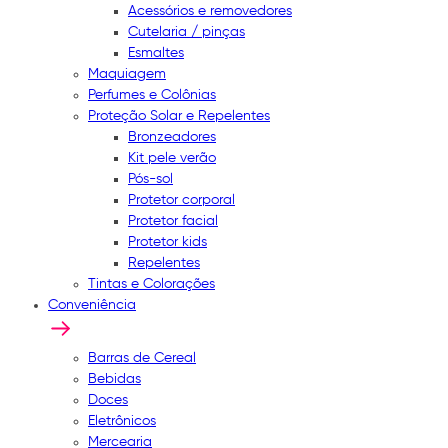
Acessórios e removedores
Cutelaria / pinças
Esmaltes
Maquiagem
Perfumes e Colônias
Proteção Solar e Repelentes
Bronzeadores
Kit pele verão
Pós-sol
Protetor corporal
Protetor facial
Protetor kids
Repelentes
Tintas e Colorações
Conveniência
Barras de Cereal
Bebidas
Doces
Eletrônicos
Mercearia