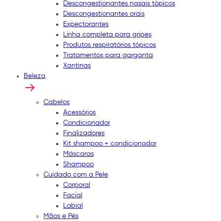
Descongestionantes nasais tópicos
Descongestionantes orais
Expectorantes
Linha completa para gripes
Produtos respiratórios tópicos
Tratamentos para garganta
Xantinas
Beleza
Cabelos
Acessórios
Condicionador
Finalizadores
Kit shampoo + condicionador
Máscaras
Shampoo
Cuidado com a Pele
Corporal
Facial
Labial
Mãos e Pés