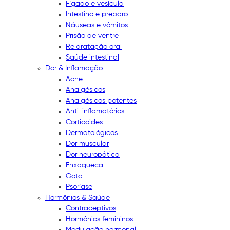
Fígado e vesícula
Intestino e preparo
Náuseas e vômitos
Prisão de ventre
Reidratação oral
Saúde intestinal
Dor & Inflamação
Acne
Analgésicos
Analgésicos potentes
Anti-inflamatórios
Corticoides
Dermatológicos
Dor muscular
Dor neuropática
Enxaqueca
Gota
Psoríase
Hormônios & Saúde
Contraceptivos
Hormônios femininos
Modulação hormonal