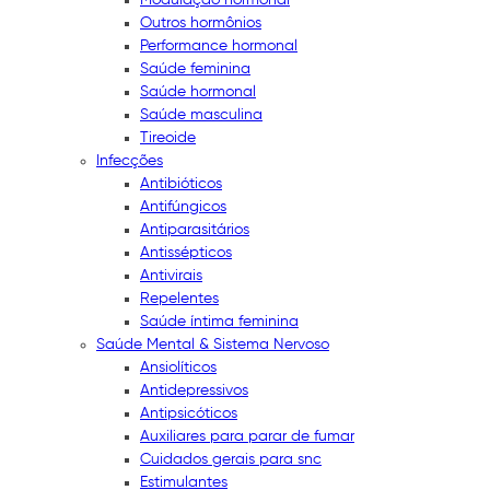
Outros hormônios
Performance hormonal
Saúde feminina
Saúde hormonal
Saúde masculina
Tireoide
Infecções
Antibióticos
Antifúngicos
Antiparasitários
Antissépticos
Antivirais
Repelentes
Saúde íntima feminina
Saúde Mental & Sistema Nervoso
Ansiolíticos
Antidepressivos
Antipsicóticos
Auxiliares para parar de fumar
Cuidados gerais para snc
Estimulantes