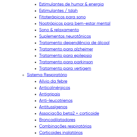
Estimulantes de humor & energia
Estimulantes / tdah
Fitoterápicos para sono
Nootrópicos para bem-estar mental
Sono & relaxamento
Suplementos neurotônicos
Tratamento dependência de álcool
Tratamento para alzheimer
Tratamento para epilepsia
Tratamento para parkinson
Tratamento para vertigem
Sistema Respiratório
Alívio da febre
Anticolinérgicos
Antigripais
Anti-leucotrienos
Antitussígenos
Associação beta2 + corticoide
Broncodilatadores
Combinações respiratórias
Corticoides inalatórios