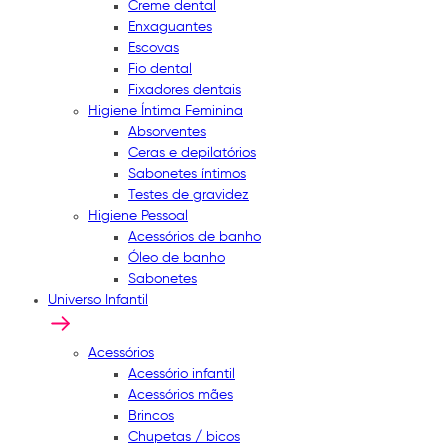
Creme dental
Enxaguantes
Escovas
Fio dental
Fixadores dentais
Higiene Íntima Feminina
Absorventes
Ceras e depilatórios
Sabonetes íntimos
Testes de gravidez
Higiene Pessoal
Acessórios de banho
Óleo de banho
Sabonetes
Universo Infantil
Acessórios
Acessório infantil
Acessórios mães
Brincos
Chupetas / bicos