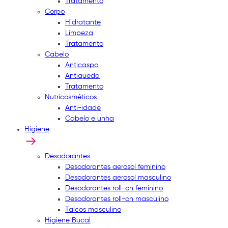
Tratamento
Corpo
Hidratante
Limpeza
Tratamento
Cabelo
Anticaspa
Antiqueda
Tratamento
Nutricosméticos
Anti-idade
Cabelo e unha
Higiene
Desodorantes
Desodorantes aerosol feminino
Desodorantes aerosol masculino
Desodorantes roll-on feminino
Desodorantes roll-on masculino
Talcos masculino
Higiene Bucal