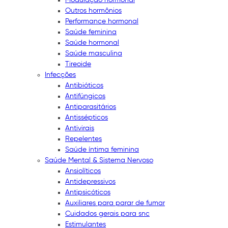
Outros hormônios
Performance hormonal
Saúde feminina
Saúde hormonal
Saúde masculina
Tireoide
Infecções
Antibióticos
Antifúngicos
Antiparasitários
Antissépticos
Antivirais
Repelentes
Saúde íntima feminina
Saúde Mental & Sistema Nervoso
Ansiolíticos
Antidepressivos
Antipsicóticos
Auxiliares para parar de fumar
Cuidados gerais para snc
Estimulantes