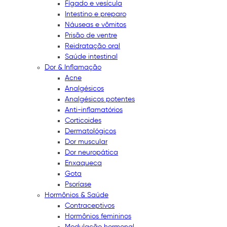
Fígado e vesícula
Intestino e preparo
Náuseas e vômitos
Prisão de ventre
Reidratação oral
Saúde intestinal
Dor & Inflamação
Acne
Analgésicos
Analgésicos potentes
Anti-inflamatórios
Corticoides
Dermatológicos
Dor muscular
Dor neuropática
Enxaqueca
Gota
Psoríase
Hormônios & Saúde
Contraceptivos
Hormônios femininos
Modulação hormonal