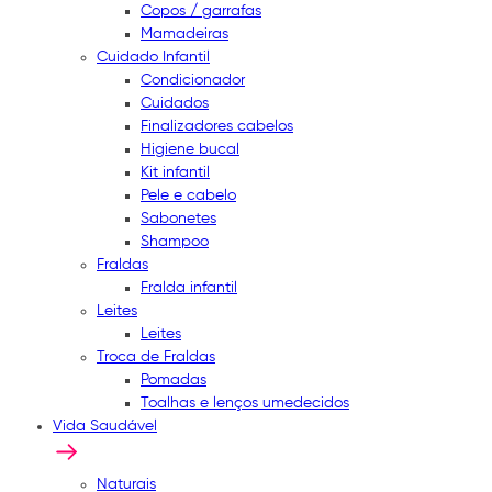
Copos / garrafas
Mamadeiras
Cuidado Infantil
Condicionador
Cuidados
Finalizadores cabelos
Higiene bucal
Kit infantil
Pele e cabelo
Sabonetes
Shampoo
Fraldas
Fralda infantil
Leites
Leites
Troca de Fraldas
Pomadas
Toalhas e lenços umedecidos
Vida Saudável
Naturais