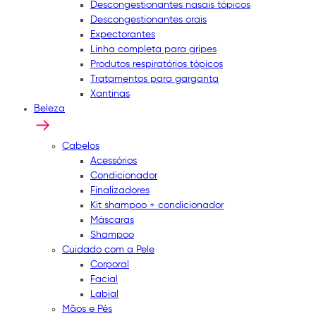
Descongestionantes nasais tópicos
Descongestionantes orais
Expectorantes
Linha completa para gripes
Produtos respiratórios tópicos
Tratamentos para garganta
Xantinas
Beleza
Cabelos
Acessórios
Condicionador
Finalizadores
Kit shampoo + condicionador
Máscaras
Shampoo
Cuidado com a Pele
Corporal
Facial
Labial
Mãos e Pés