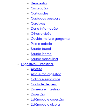
Bem-estar
Circulação
Corticoides
Cuidados pessoais
Curativos
Dor e inflamação
Olhos e visão
Ouvido, nariz e garganta
Pele e cabelo
Saúde bucal
Saúde íntima
Saúde masculina
Digestivo & Intestinal
Apetite
Azia e má digestão
Cólica e espasmos
Controle de peso
Diarreia e intestino
Digestão
Estômago e digestão
Estômago e úlcera