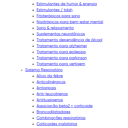
Estimulantes de humor & energia
Estimulantes / tdah
Fitoterápicos para sono
Nootrópicos para bem-estar mental
Sono & relaxamento
Suplementos neurotônicos
Tratamento dependência de álcool
Tratamento para alzheimer
Tratamento para epilepsia
Tratamento para parkinson
Tratamento para vertigem
Sistema Respiratório
Alívio da febre
Anticolinérgicos
Antigripais
Anti-leucotrienos
Antitussígenos
Associação beta2 + corticoide
Broncodilatadores
Combinações respiratórias
Corticoides inalatórios