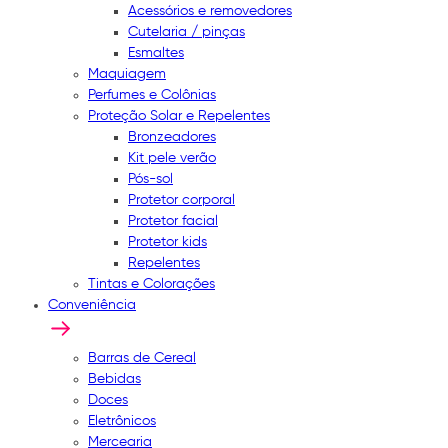
Acessórios e removedores
Cutelaria / pinças
Esmaltes
Maquiagem
Perfumes e Colônias
Proteção Solar e Repelentes
Bronzeadores
Kit pele verão
Pós-sol
Protetor corporal
Protetor facial
Protetor kids
Repelentes
Tintas e Colorações
Conveniência
Barras de Cereal
Bebidas
Doces
Eletrônicos
Mercearia