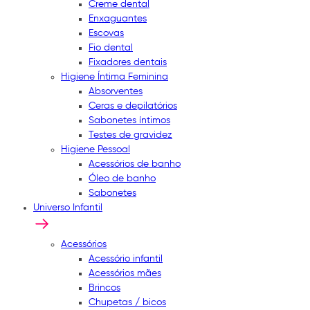
Creme dental
Enxaguantes
Escovas
Fio dental
Fixadores dentais
Higiene Íntima Feminina
Absorventes
Ceras e depilatórios
Sabonetes íntimos
Testes de gravidez
Higiene Pessoal
Acessórios de banho
Óleo de banho
Sabonetes
Universo Infantil
Acessórios
Acessório infantil
Acessórios mães
Brincos
Chupetas / bicos