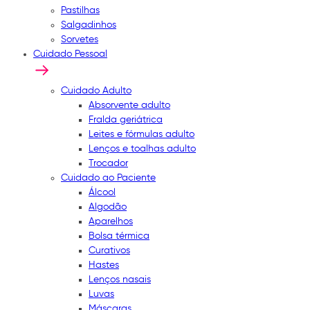
Pastilhas
Salgadinhos
Sorvetes
Cuidado Pessoal
Cuidado Adulto
Absorvente adulto
Fralda geriátrica
Leites e fórmulas adulto
Lenços e toalhas adulto
Trocador
Cuidado ao Paciente
Álcool
Algodão
Aparelhos
Bolsa térmica
Curativos
Hastes
Lenços nasais
Luvas
Máscaras