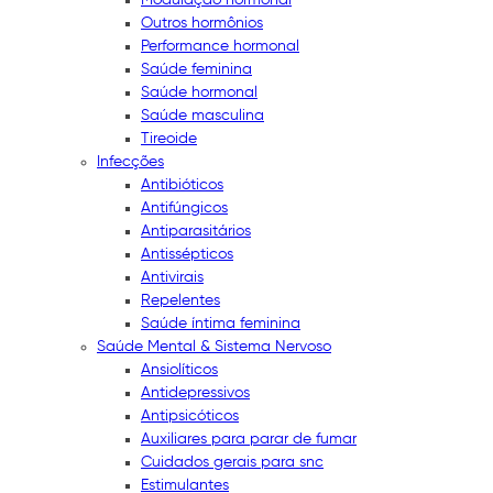
Outros hormônios
Performance hormonal
Saúde feminina
Saúde hormonal
Saúde masculina
Tireoide
Infecções
Antibióticos
Antifúngicos
Antiparasitários
Antissépticos
Antivirais
Repelentes
Saúde íntima feminina
Saúde Mental & Sistema Nervoso
Ansiolíticos
Antidepressivos
Antipsicóticos
Auxiliares para parar de fumar
Cuidados gerais para snc
Estimulantes