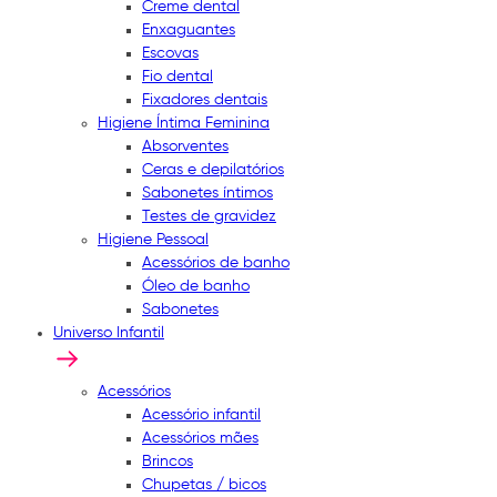
Creme dental
Enxaguantes
Escovas
Fio dental
Fixadores dentais
Higiene Íntima Feminina
Absorventes
Ceras e depilatórios
Sabonetes íntimos
Testes de gravidez
Higiene Pessoal
Acessórios de banho
Óleo de banho
Sabonetes
Universo Infantil
Acessórios
Acessório infantil
Acessórios mães
Brincos
Chupetas / bicos