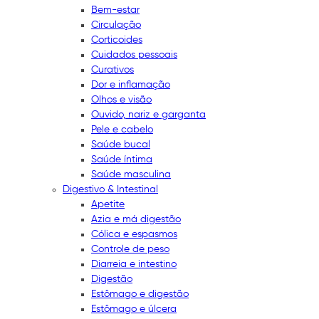
Bem-estar
Circulação
Corticoides
Cuidados pessoais
Curativos
Dor e inflamação
Olhos e visão
Ouvido, nariz e garganta
Pele e cabelo
Saúde bucal
Saúde íntima
Saúde masculina
Digestivo & Intestinal
Apetite
Azia e má digestão
Cólica e espasmos
Controle de peso
Diarreia e intestino
Digestão
Estômago e digestão
Estômago e úlcera