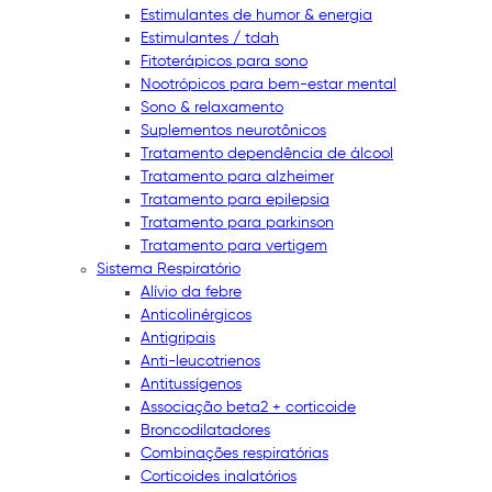
Estimulantes de humor & energia
Estimulantes / tdah
Fitoterápicos para sono
Nootrópicos para bem-estar mental
Sono & relaxamento
Suplementos neurotônicos
Tratamento dependência de álcool
Tratamento para alzheimer
Tratamento para epilepsia
Tratamento para parkinson
Tratamento para vertigem
Sistema Respiratório
Alívio da febre
Anticolinérgicos
Antigripais
Anti-leucotrienos
Antitussígenos
Associação beta2 + corticoide
Broncodilatadores
Combinações respiratórias
Corticoides inalatórios