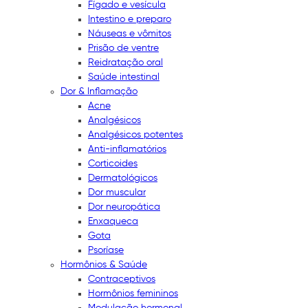
Fígado e vesícula
Intestino e preparo
Náuseas e vômitos
Prisão de ventre
Reidratação oral
Saúde intestinal
Dor & Inflamação
Acne
Analgésicos
Analgésicos potentes
Anti-inflamatórios
Corticoides
Dermatológicos
Dor muscular
Dor neuropática
Enxaqueca
Gota
Psoríase
Hormônios & Saúde
Contraceptivos
Hormônios femininos
Modulação hormonal