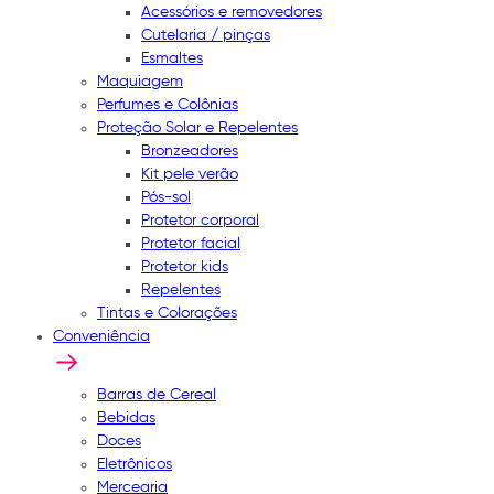
Acessórios e removedores
Cutelaria / pinças
Esmaltes
Maquiagem
Perfumes e Colônias
Proteção Solar e Repelentes
Bronzeadores
Kit pele verão
Pós-sol
Protetor corporal
Protetor facial
Protetor kids
Repelentes
Tintas e Colorações
Conveniência
Barras de Cereal
Bebidas
Doces
Eletrônicos
Mercearia