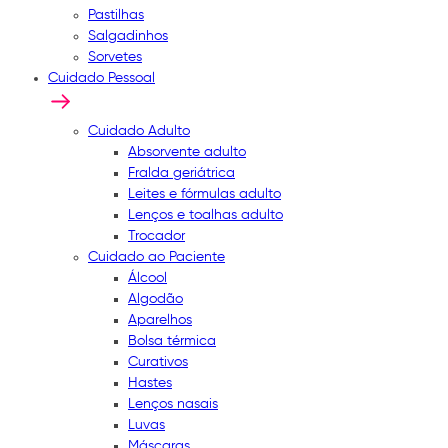
Pastilhas
Salgadinhos
Sorvetes
Cuidado Pessoal
Cuidado Adulto
Absorvente adulto
Fralda geriátrica
Leites e fórmulas adulto
Lenços e toalhas adulto
Trocador
Cuidado ao Paciente
Álcool
Algodão
Aparelhos
Bolsa térmica
Curativos
Hastes
Lenços nasais
Luvas
Máscaras