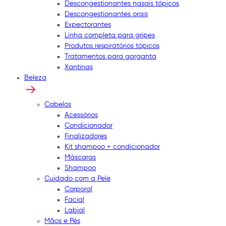
Descongestionantes nasais tópicos
Descongestionantes orais
Expectorantes
Linha completa para gripes
Produtos respiratórios tópicos
Tratamentos para garganta
Xantinas
Beleza
Cabelos
Acessórios
Condicionador
Finalizadores
Kit shampoo + condicionador
Máscaras
Shampoo
Cuidado com a Pele
Corporal
Facial
Labial
Mãos e Pés