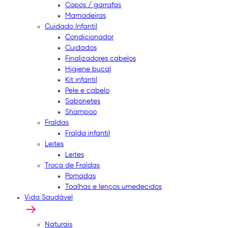
Copos / garrafas
Mamadeiras
Cuidado Infantil
Condicionador
Cuidados
Finalizadores cabelos
Higiene bucal
Kit infantil
Pele e cabelo
Sabonetes
Shampoo
Fraldas
Fralda infantil
Leites
Leites
Troca de Fraldas
Pomadas
Toalhas e lenços umedecidos
Vida Saudável
Naturais