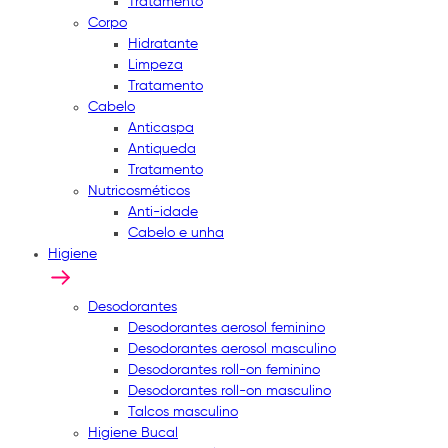
Tratamento
Corpo
Hidratante
Limpeza
Tratamento
Cabelo
Anticaspa
Antiqueda
Tratamento
Nutricosméticos
Anti-idade
Cabelo e unha
Higiene
Desodorantes
Desodorantes aerosol feminino
Desodorantes aerosol masculino
Desodorantes roll-on feminino
Desodorantes roll-on masculino
Talcos masculino
Higiene Bucal