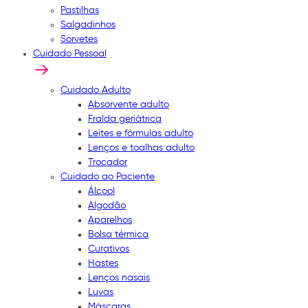
Pastilhas
Salgadinhos
Sorvetes
Cuidado Pessoal
Cuidado Adulto
Absorvente adulto
Fralda geriátrica
Leites e fórmulas adulto
Lenços e toalhas adulto
Trocador
Cuidado ao Paciente
Álcool
Algodão
Aparelhos
Bolsa térmica
Curativos
Hastes
Lenços nasais
Luvas
Máscaras