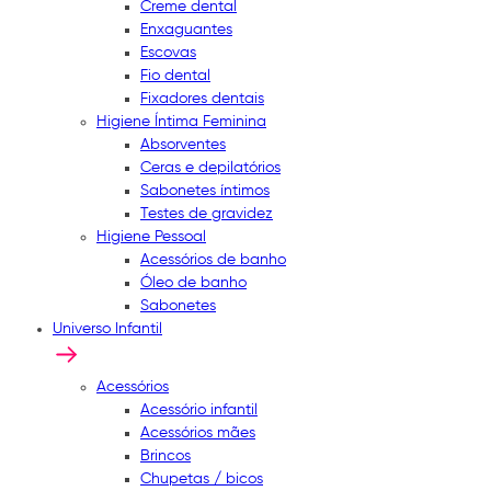
Creme dental
Enxaguantes
Escovas
Fio dental
Fixadores dentais
Higiene Íntima Feminina
Absorventes
Ceras e depilatórios
Sabonetes íntimos
Testes de gravidez
Higiene Pessoal
Acessórios de banho
Óleo de banho
Sabonetes
Universo Infantil
Acessórios
Acessório infantil
Acessórios mães
Brincos
Chupetas / bicos