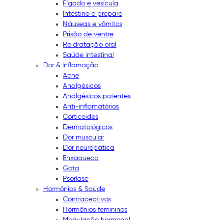
Fígado e vesícula
Intestino e preparo
Náuseas e vômitos
Prisão de ventre
Reidratação oral
Saúde intestinal
Dor & Inflamação
Acne
Analgésicos
Analgésicos potentes
Anti-inflamatórios
Corticoides
Dermatológicos
Dor muscular
Dor neuropática
Enxaqueca
Gota
Psoríase
Hormônios & Saúde
Contraceptivos
Hormônios femininos
Modulação hormonal