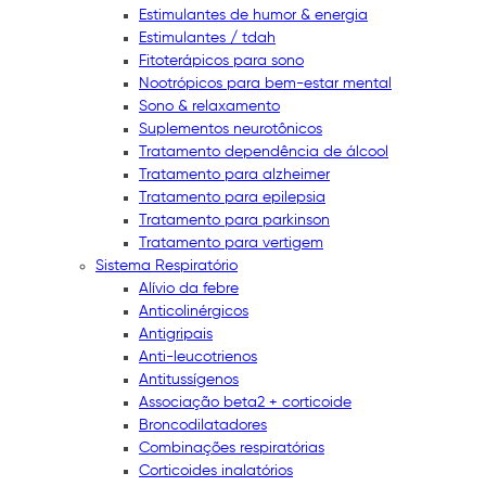
Estimulantes de humor & energia
Estimulantes / tdah
Fitoterápicos para sono
Nootrópicos para bem-estar mental
Sono & relaxamento
Suplementos neurotônicos
Tratamento dependência de álcool
Tratamento para alzheimer
Tratamento para epilepsia
Tratamento para parkinson
Tratamento para vertigem
Sistema Respiratório
Alívio da febre
Anticolinérgicos
Antigripais
Anti-leucotrienos
Antitussígenos
Associação beta2 + corticoide
Broncodilatadores
Combinações respiratórias
Corticoides inalatórios