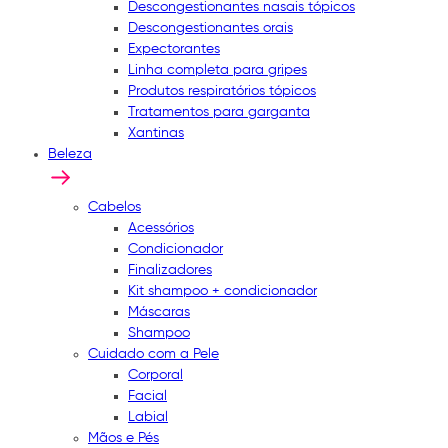
Descongestionantes nasais tópicos
Descongestionantes orais
Expectorantes
Linha completa para gripes
Produtos respiratórios tópicos
Tratamentos para garganta
Xantinas
Beleza
Cabelos
Acessórios
Condicionador
Finalizadores
Kit shampoo + condicionador
Máscaras
Shampoo
Cuidado com a Pele
Corporal
Facial
Labial
Mãos e Pés