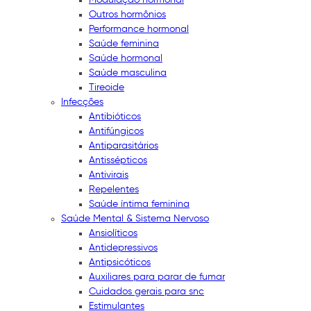
Outros hormônios
Performance hormonal
Saúde feminina
Saúde hormonal
Saúde masculina
Tireoide
Infecções
Antibióticos
Antifúngicos
Antiparasitários
Antissépticos
Antivirais
Repelentes
Saúde íntima feminina
Saúde Mental & Sistema Nervoso
Ansiolíticos
Antidepressivos
Antipsicóticos
Auxiliares para parar de fumar
Cuidados gerais para snc
Estimulantes