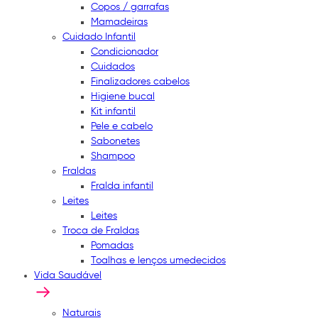
Copos / garrafas
Mamadeiras
Cuidado Infantil
Condicionador
Cuidados
Finalizadores cabelos
Higiene bucal
Kit infantil
Pele e cabelo
Sabonetes
Shampoo
Fraldas
Fralda infantil
Leites
Leites
Troca de Fraldas
Pomadas
Toalhas e lenços umedecidos
Vida Saudável
Naturais