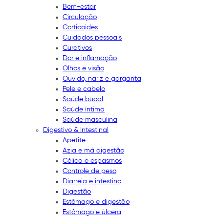
Bem-estar
Circulação
Corticoides
Cuidados pessoais
Curativos
Dor e inflamação
Olhos e visão
Ouvido, nariz e garganta
Pele e cabelo
Saúde bucal
Saúde íntima
Saúde masculina
Digestivo & Intestinal
Apetite
Azia e má digestão
Cólica e espasmos
Controle de peso
Diarreia e intestino
Digestão
Estômago e digestão
Estômago e úlcera