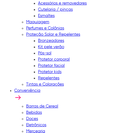
Acessórios e removedores
Cutelaria / pinças
Esmaltes
Maquiagem
Perfumes e Colônias
Proteção Solar e Repelentes
Bronzeadores
Kit pele verão
Pós-sol
Protetor corporal
Protetor facial
Protetor kids
Repelentes
Tintas e Colorações
Conveniência
Barras de Cereal
Bebidas
Doces
Eletrônicos
Mercearia