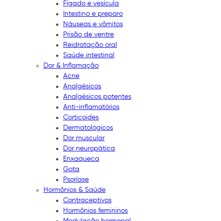
Fígado e vesícula
Intestino e preparo
Náuseas e vômitos
Prisão de ventre
Reidratação oral
Saúde intestinal
Dor & Inflamação
Acne
Analgésicos
Analgésicos potentes
Anti-inflamatórios
Corticoides
Dermatológicos
Dor muscular
Dor neuropática
Enxaqueca
Gota
Psoríase
Hormônios & Saúde
Contraceptivos
Hormônios femininos
Modulação hormonal