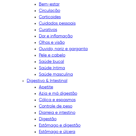
Bem-estar
Circulação
Corticoides
Cuidados pessoais
Curativos
Dor e inflamação
Olhos e visão
Ouvido, nariz e garganta
Pele e cabelo
Saúde bucal
Saúde íntima
Saúde masculina
Digestivo & Intestinal
Apetite
Azia e má digestão
Cólica e espasmos
Controle de peso
Diarreia e intestino
Digestão
Estômago e digestão
Estômago e úlcera