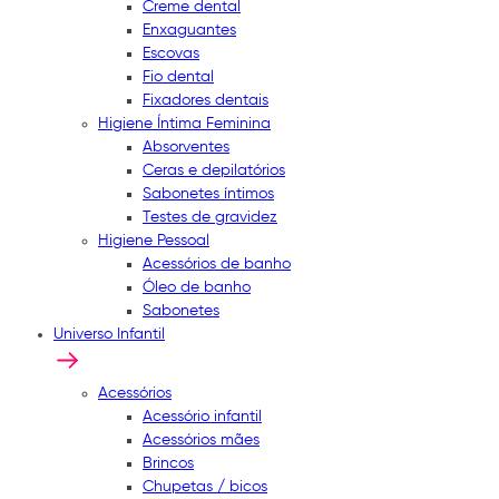
Creme dental
Enxaguantes
Escovas
Fio dental
Fixadores dentais
Higiene Íntima Feminina
Absorventes
Ceras e depilatórios
Sabonetes íntimos
Testes de gravidez
Higiene Pessoal
Acessórios de banho
Óleo de banho
Sabonetes
Universo Infantil
Acessórios
Acessório infantil
Acessórios mães
Brincos
Chupetas / bicos