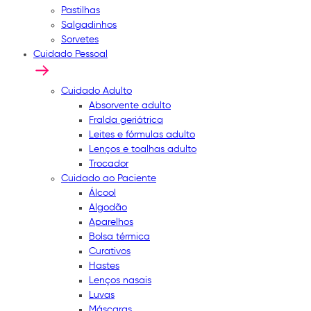
Pastilhas
Salgadinhos
Sorvetes
Cuidado Pessoal
Cuidado Adulto
Absorvente adulto
Fralda geriátrica
Leites e fórmulas adulto
Lenços e toalhas adulto
Trocador
Cuidado ao Paciente
Álcool
Algodão
Aparelhos
Bolsa térmica
Curativos
Hastes
Lenços nasais
Luvas
Máscaras