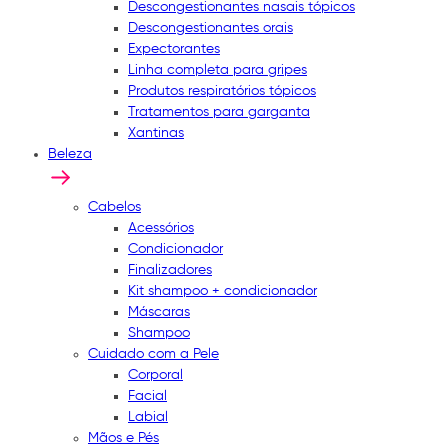
Descongestionantes nasais tópicos
Descongestionantes orais
Expectorantes
Linha completa para gripes
Produtos respiratórios tópicos
Tratamentos para garganta
Xantinas
Beleza
Cabelos
Acessórios
Condicionador
Finalizadores
Kit shampoo + condicionador
Máscaras
Shampoo
Cuidado com a Pele
Corporal
Facial
Labial
Mãos e Pés