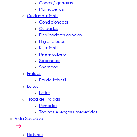
Copos / garrafas
Mamadeiras
Cuidado Infantil
Condicionador
Cuidados
Finalizadores cabelos
Higiene bucal
Kit infantil
Pele e cabelo
Sabonetes
Shampoo
Fraldas
Fralda infantil
Leites
Leites
Troca de Fraldas
Pomadas
Toalhas e lenços umedecidos
Vida Saudável
Naturais