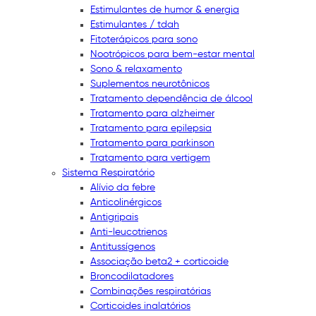
Estimulantes de humor & energia
Estimulantes / tdah
Fitoterápicos para sono
Nootrópicos para bem-estar mental
Sono & relaxamento
Suplementos neurotônicos
Tratamento dependência de álcool
Tratamento para alzheimer
Tratamento para epilepsia
Tratamento para parkinson
Tratamento para vertigem
Sistema Respiratório
Alívio da febre
Anticolinérgicos
Antigripais
Anti-leucotrienos
Antitussígenos
Associação beta2 + corticoide
Broncodilatadores
Combinações respiratórias
Corticoides inalatórios