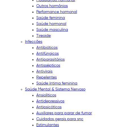
Outros hormônios
Performance hormonal
Saúde feminina
Saúde hormonal
Saúde masculina
Tireoide
Infecções
Antibióticos
Antifúngicos
Antiparasitários
Antissépticos
Antivirais
Repelentes
Saúde íntima feminina
Saúde Mental & Sistema Nervoso
Ansiolíticos
Antidepressivos
Antipsicóticos
Auxiliares para parar de fumar
Cuidados gerais para snc
Estimulantes