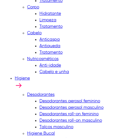
Tratamento
Corpo
Hidratante
Limpeza
Tratamento
Cabelo
Anticaspa
Antiqueda
Tratamento
Nutricosméticos
Anti-idade
Cabelo e unha
Higiene
Desodorantes
Desodorantes aerosol feminino
Desodorantes aerosol masculino
Desodorantes roll-on feminino
Desodorantes roll-on masculino
Talcos masculino
Higiene Bucal