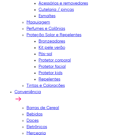
Acessórios e removedores
Cutelaria / pinças
Esmaltes
Maquiagem
Perfumes e Colônias
Proteção Solar e Repelentes
Bronzeadores
Kit pele verão
Pós-sol
Protetor corporal
Protetor facial
Protetor kids
Repelentes
Tintas e Colorações
Conveniência
Barras de Cereal
Bebidas
Doces
Eletrônicos
Mercearia