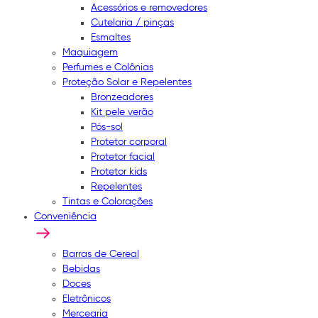
Acessórios e removedores
Cutelaria / pinças
Esmaltes
Maquiagem
Perfumes e Colônias
Proteção Solar e Repelentes
Bronzeadores
Kit pele verão
Pós-sol
Protetor corporal
Protetor facial
Protetor kids
Repelentes
Tintas e Colorações
Conveniência
Barras de Cereal
Bebidas
Doces
Eletrônicos
Mercearia