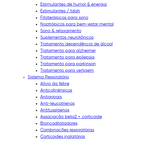
Estimulantes de humor & energia
Estimulantes / tdah
Fitoterápicos para sono
Nootrópicos para bem-estar mental
Sono & relaxamento
Suplementos neurotônicos
Tratamento dependência de álcool
Tratamento para alzheimer
Tratamento para epilepsia
Tratamento para parkinson
Tratamento para vertigem
Sistema Respiratório
Alívio da febre
Anticolinérgicos
Antigripais
Anti-leucotrienos
Antitussígenos
Associação beta2 + corticoide
Broncodilatadores
Combinações respiratórias
Corticoides inalatórios