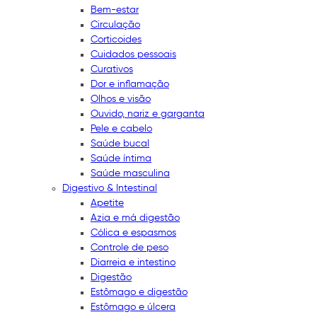
Bem-estar
Circulação
Corticoides
Cuidados pessoais
Curativos
Dor e inflamação
Olhos e visão
Ouvido, nariz e garganta
Pele e cabelo
Saúde bucal
Saúde íntima
Saúde masculina
Digestivo & Intestinal
Apetite
Azia e má digestão
Cólica e espasmos
Controle de peso
Diarreia e intestino
Digestão
Estômago e digestão
Estômago e úlcera