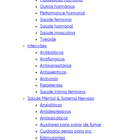
Outros hormônios
Performance hormonal
Saúde feminina
Saúde hormonal
Saúde masculina
Tireoide
Infecções
Antibióticos
Antifúngicos
Antiparasitários
Antissépticos
Antivirais
Repelentes
Saúde íntima feminina
Saúde Mental & Sistema Nervoso
Ansiolíticos
Antidepressivos
Antipsicóticos
Auxiliares para parar de fumar
Cuidados gerais para snc
Estimulantes