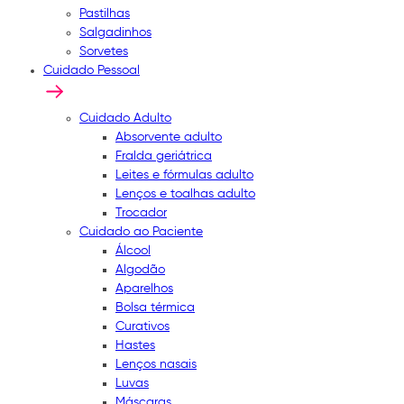
Pastilhas
Salgadinhos
Sorvetes
Cuidado Pessoal
Cuidado Adulto
Absorvente adulto
Fralda geriátrica
Leites e fórmulas adulto
Lenços e toalhas adulto
Trocador
Cuidado ao Paciente
Álcool
Algodão
Aparelhos
Bolsa térmica
Curativos
Hastes
Lenços nasais
Luvas
Máscaras