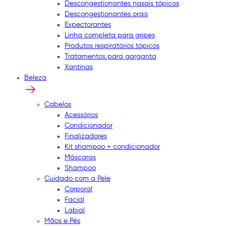
Descongestionantes nasais tópicos
Descongestionantes orais
Expectorantes
Linha completa para gripes
Produtos respiratórios tópicos
Tratamentos para garganta
Xantinas
Beleza
Cabelos
Acessórios
Condicionador
Finalizadores
Kit shampoo + condicionador
Máscaras
Shampoo
Cuidado com a Pele
Corporal
Facial
Labial
Mãos e Pés