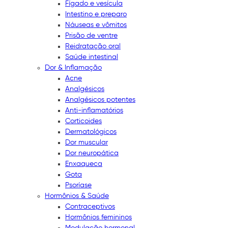
Fígado e vesícula
Intestino e preparo
Náuseas e vômitos
Prisão de ventre
Reidratação oral
Saúde intestinal
Dor & Inflamação
Acne
Analgésicos
Analgésicos potentes
Anti-inflamatórios
Corticoides
Dermatológicos
Dor muscular
Dor neuropática
Enxaqueca
Gota
Psoríase
Hormônios & Saúde
Contraceptivos
Hormônios femininos
Modulação hormonal