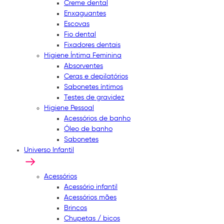
Creme dental
Enxaguantes
Escovas
Fio dental
Fixadores dentais
Higiene Íntima Feminina
Absorventes
Ceras e depilatórios
Sabonetes íntimos
Testes de gravidez
Higiene Pessoal
Acessórios de banho
Óleo de banho
Sabonetes
Universo Infantil
Acessórios
Acessório infantil
Acessórios mães
Brincos
Chupetas / bicos