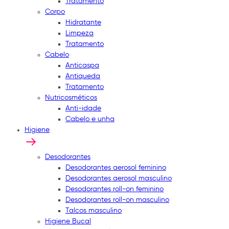
Tratamento
Corpo
Hidratante
Limpeza
Tratamento
Cabelo
Anticaspa
Antiqueda
Tratamento
Nutricosméticos
Anti-idade
Cabelo e unha
Higiene
Desodorantes
Desodorantes aerosol feminino
Desodorantes aerosol masculino
Desodorantes roll-on feminino
Desodorantes roll-on masculino
Talcos masculino
Higiene Bucal