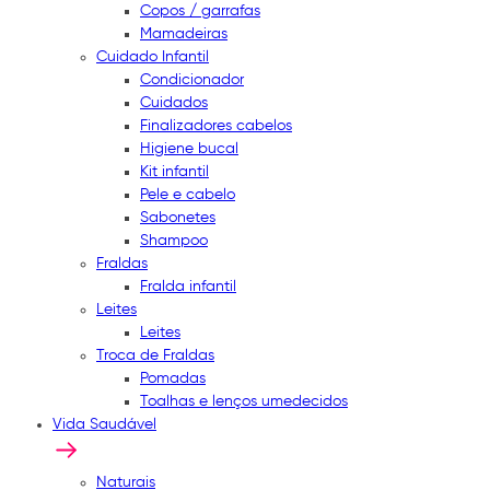
Copos / garrafas
Mamadeiras
Cuidado Infantil
Condicionador
Cuidados
Finalizadores cabelos
Higiene bucal
Kit infantil
Pele e cabelo
Sabonetes
Shampoo
Fraldas
Fralda infantil
Leites
Leites
Troca de Fraldas
Pomadas
Toalhas e lenços umedecidos
Vida Saudável
Naturais