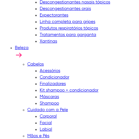
Descongestionantes nasais tópicos
Descongestionantes orais
Expectorantes
Linha completa para gripes
Produtos respiratórios tópicos
Tratamentos para garganta
Xantinas
Beleza
Cabelos
Acessórios
Condicionador
Finalizadores
Kit shampoo + condicionador
Máscaras
Shampoo
Cuidado com a Pele
Corporal
Facial
Labial
Mãos e Pés