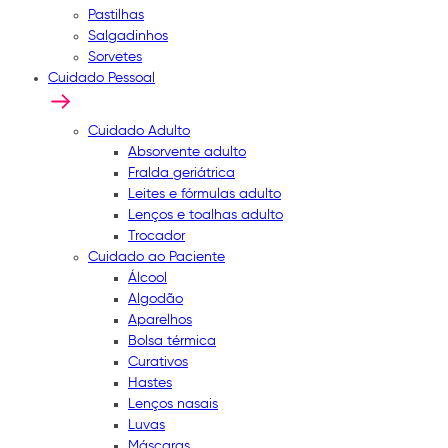
Pastilhas
Salgadinhos
Sorvetes
Cuidado Pessoal
Cuidado Adulto
Absorvente adulto
Fralda geriátrica
Leites e fórmulas adulto
Lenços e toalhas adulto
Trocador
Cuidado ao Paciente
Álcool
Algodão
Aparelhos
Bolsa térmica
Curativos
Hastes
Lenços nasais
Luvas
Máscaras