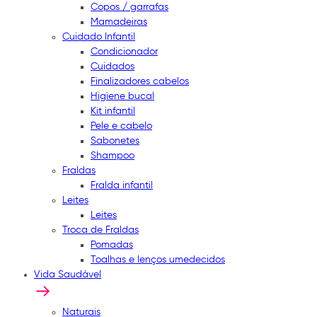
Copos / garrafas
Mamadeiras
Cuidado Infantil
Condicionador
Cuidados
Finalizadores cabelos
Higiene bucal
Kit infantil
Pele e cabelo
Sabonetes
Shampoo
Fraldas
Fralda infantil
Leites
Leites
Troca de Fraldas
Pomadas
Toalhas e lenços umedecidos
Vida Saudável
Naturais