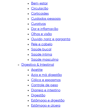
Bem-estar
Circulação
Corticoides
Cuidados pessoais
Curativos
Dor e inflamação
Olhos e visão
Ouvido, nariz e garganta
Pele e cabelo
Saúde bucal
Saúde íntima
Saúde masculina
Digestivo & Intestinal
Apetite
Azia e má digestão
Cólica e espasmos
Controle de peso
Diarreia e intestino
Digestão
Estômago e digestão
Estômago e úlcera