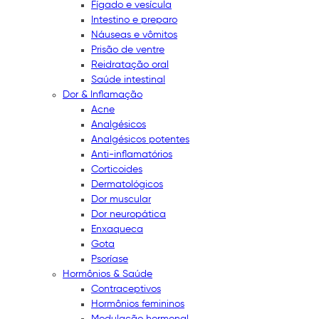
Fígado e vesícula
Intestino e preparo
Náuseas e vômitos
Prisão de ventre
Reidratação oral
Saúde intestinal
Dor & Inflamação
Acne
Analgésicos
Analgésicos potentes
Anti-inflamatórios
Corticoides
Dermatológicos
Dor muscular
Dor neuropática
Enxaqueca
Gota
Psoríase
Hormônios & Saúde
Contraceptivos
Hormônios femininos
Modulação hormonal