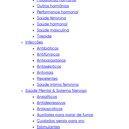
Outros hormônios
Performance hormonal
Saúde feminina
Saúde hormonal
Saúde masculina
Tireoide
Infecções
Antibióticos
Antifúngicos
Antiparasitários
Antissépticos
Antivirais
Repelentes
Saúde íntima feminina
Saúde Mental & Sistema Nervoso
Ansiolíticos
Antidepressivos
Antipsicóticos
Auxiliares para parar de fumar
Cuidados gerais para snc
Estimulantes