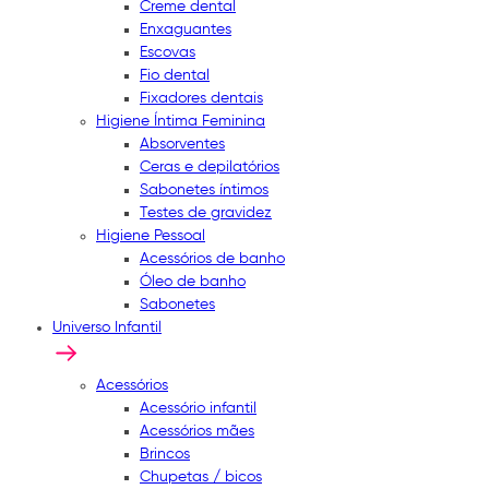
Creme dental
Enxaguantes
Escovas
Fio dental
Fixadores dentais
Higiene Íntima Feminina
Absorventes
Ceras e depilatórios
Sabonetes íntimos
Testes de gravidez
Higiene Pessoal
Acessórios de banho
Óleo de banho
Sabonetes
Universo Infantil
Acessórios
Acessório infantil
Acessórios mães
Brincos
Chupetas / bicos