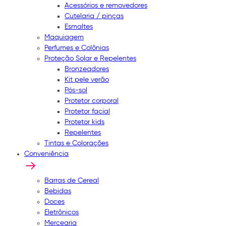
Acessórios e removedores
Cutelaria / pinças
Esmaltes
Maquiagem
Perfumes e Colônias
Proteção Solar e Repelentes
Bronzeadores
Kit pele verão
Pós-sol
Protetor corporal
Protetor facial
Protetor kids
Repelentes
Tintas e Colorações
Conveniência
Barras de Cereal
Bebidas
Doces
Eletrônicos
Mercearia