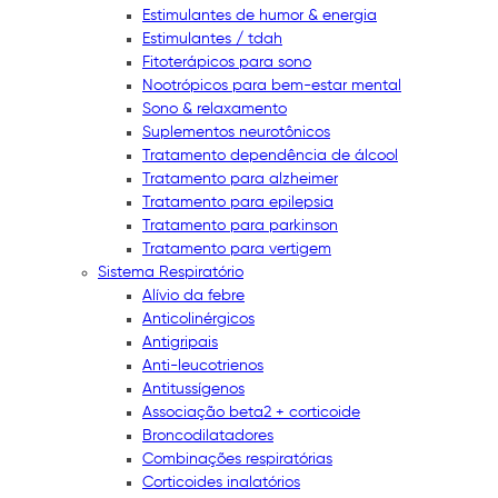
Estimulantes de humor & energia
Estimulantes / tdah
Fitoterápicos para sono
Nootrópicos para bem-estar mental
Sono & relaxamento
Suplementos neurotônicos
Tratamento dependência de álcool
Tratamento para alzheimer
Tratamento para epilepsia
Tratamento para parkinson
Tratamento para vertigem
Sistema Respiratório
Alívio da febre
Anticolinérgicos
Antigripais
Anti-leucotrienos
Antitussígenos
Associação beta2 + corticoide
Broncodilatadores
Combinações respiratórias
Corticoides inalatórios