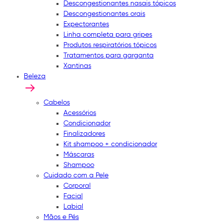
Descongestionantes nasais tópicos
Descongestionantes orais
Expectorantes
Linha completa para gripes
Produtos respiratórios tópicos
Tratamentos para garganta
Xantinas
Beleza
Cabelos
Acessórios
Condicionador
Finalizadores
Kit shampoo + condicionador
Máscaras
Shampoo
Cuidado com a Pele
Corporal
Facial
Labial
Mãos e Pés