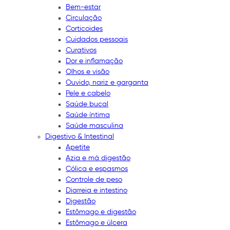
Bem-estar
Circulação
Corticoides
Cuidados pessoais
Curativos
Dor e inflamação
Olhos e visão
Ouvido, nariz e garganta
Pele e cabelo
Saúde bucal
Saúde íntima
Saúde masculina
Digestivo & Intestinal
Apetite
Azia e má digestão
Cólica e espasmos
Controle de peso
Diarreia e intestino
Digestão
Estômago e digestão
Estômago e úlcera