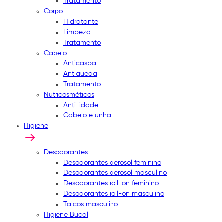
Tratamento
Corpo
Hidratante
Limpeza
Tratamento
Cabelo
Anticaspa
Antiqueda
Tratamento
Nutricosméticos
Anti-idade
Cabelo e unha
Higiene
Desodorantes
Desodorantes aerosol feminino
Desodorantes aerosol masculino
Desodorantes roll-on feminino
Desodorantes roll-on masculino
Talcos masculino
Higiene Bucal