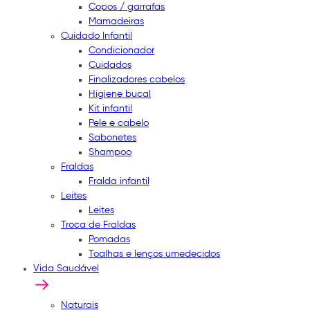
Copos / garrafas
Mamadeiras
Cuidado Infantil
Condicionador
Cuidados
Finalizadores cabelos
Higiene bucal
Kit infantil
Pele e cabelo
Sabonetes
Shampoo
Fraldas
Fralda infantil
Leites
Leites
Troca de Fraldas
Pomadas
Toalhas e lenços umedecidos
Vida Saudável
Naturais