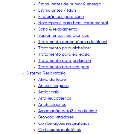
Estimulantes de humor & energia
Estimulantes / tdah
Fitoterápicos para sono
Nootrópicos para bem-estar mental
Sono & relaxamento
Suplementos neurotônicos
Tratamento dependência de álcool
Tratamento para alzheimer
Tratamento para epilepsia
Tratamento para parkinson
Tratamento para vertigem
Sistema Respiratório
Alívio da febre
Anticolinérgicos
Antigripais
Anti-leucotrienos
Antitussígenos
Associação beta2 + corticoide
Broncodilatadores
Combinações respiratórias
Corticoides inalatórios