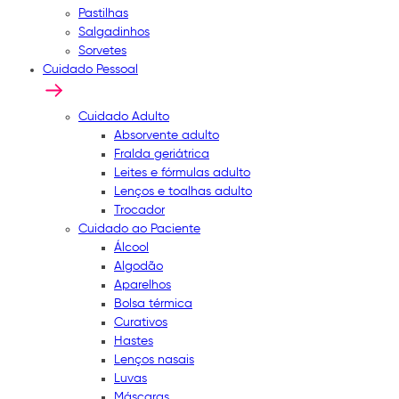
Pastilhas
Salgadinhos
Sorvetes
Cuidado Pessoal
Cuidado Adulto
Absorvente adulto
Fralda geriátrica
Leites e fórmulas adulto
Lenços e toalhas adulto
Trocador
Cuidado ao Paciente
Álcool
Algodão
Aparelhos
Bolsa térmica
Curativos
Hastes
Lenços nasais
Luvas
Máscaras