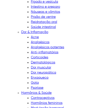
Fígado e vesícula
Intestino e preparo
Náuseas e vômitos
Prisão de ventre
Reidratação oral
Saúde intestinal
Dor & Inflamação
Acne
Analgésicos
Analgésicos potentes
Anti-inflamatórios
Corticoides
Dermatológicos
Dor muscular
Dor neuropática
Enxaqueca
Gota
Psoríase
Hormônios & Saúde
Contraceptivos
Hormônios femininos
Modulação hormonal