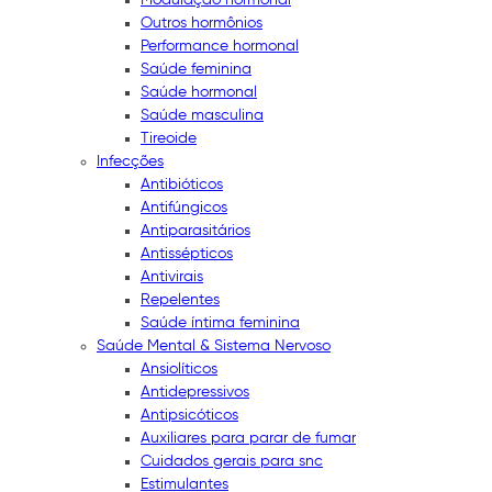
Outros hormônios
Performance hormonal
Saúde feminina
Saúde hormonal
Saúde masculina
Tireoide
Infecções
Antibióticos
Antifúngicos
Antiparasitários
Antissépticos
Antivirais
Repelentes
Saúde íntima feminina
Saúde Mental & Sistema Nervoso
Ansiolíticos
Antidepressivos
Antipsicóticos
Auxiliares para parar de fumar
Cuidados gerais para snc
Estimulantes