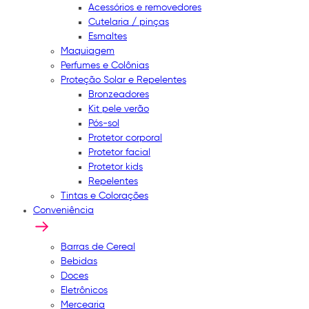
Acessórios e removedores
Cutelaria / pinças
Esmaltes
Maquiagem
Perfumes e Colônias
Proteção Solar e Repelentes
Bronzeadores
Kit pele verão
Pós-sol
Protetor corporal
Protetor facial
Protetor kids
Repelentes
Tintas e Colorações
Conveniência
Barras de Cereal
Bebidas
Doces
Eletrônicos
Mercearia