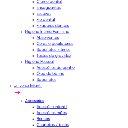
Creme dental
Enxaguantes
Escovas
Fio dental
Fixadores dentais
Higiene Íntima Feminina
Absorventes
Ceras e depilatórios
Sabonetes íntimos
Testes de gravidez
Higiene Pessoal
Acessórios de banho
Óleo de banho
Sabonetes
Universo Infantil
Acessórios
Acessório infantil
Acessórios mães
Brincos
Chupetas / bicos