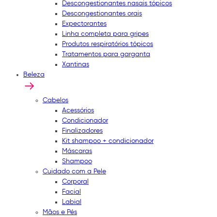
Descongestionantes nasais tópicos
Descongestionantes orais
Expectorantes
Linha completa para gripes
Produtos respiratórios tópicos
Tratamentos para garganta
Xantinas
Beleza
Cabelos
Acessórios
Condicionador
Finalizadores
Kit shampoo + condicionador
Máscaras
Shampoo
Cuidado com a Pele
Corporal
Facial
Labial
Mãos e Pés