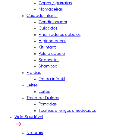
Copos / garrafas
Mamadeiras
Cuidado Infantil
Condicionador
Cuidados
Finalizadores cabelos
Higiene bucal
Kit infantil
Pele e cabelo
Sabonetes
Shampoo
Fraldas
Fralda infantil
Leites
Leites
Troca de Fraldas
Pomadas
Toalhas e lenços umedecidos
Vida Saudável
Naturais