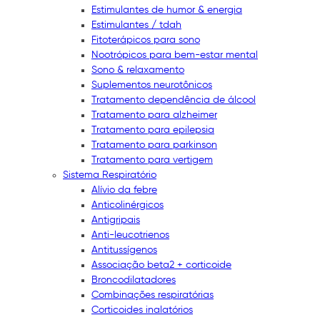
Estimulantes de humor & energia
Estimulantes / tdah
Fitoterápicos para sono
Nootrópicos para bem-estar mental
Sono & relaxamento
Suplementos neurotônicos
Tratamento dependência de álcool
Tratamento para alzheimer
Tratamento para epilepsia
Tratamento para parkinson
Tratamento para vertigem
Sistema Respiratório
Alívio da febre
Anticolinérgicos
Antigripais
Anti-leucotrienos
Antitussígenos
Associação beta2 + corticoide
Broncodilatadores
Combinações respiratórias
Corticoides inalatórios