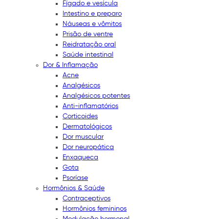
Fígado e vesícula
Intestino e preparo
Náuseas e vômitos
Prisão de ventre
Reidratação oral
Saúde intestinal
Dor & Inflamação
Acne
Analgésicos
Analgésicos potentes
Anti-inflamatórios
Corticoides
Dermatológicos
Dor muscular
Dor neuropática
Enxaqueca
Gota
Psoríase
Hormônios & Saúde
Contraceptivos
Hormônios femininos
Modulação hormonal