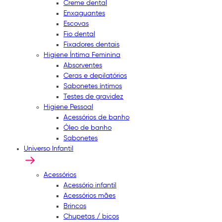
Creme dental
Enxaguantes
Escovas
Fio dental
Fixadores dentais
Higiene Íntima Feminina
Absorventes
Ceras e depilatórios
Sabonetes íntimos
Testes de gravidez
Higiene Pessoal
Acessórios de banho
Óleo de banho
Sabonetes
Universo Infantil
Acessórios
Acessório infantil
Acessórios mães
Brincos
Chupetas / bicos