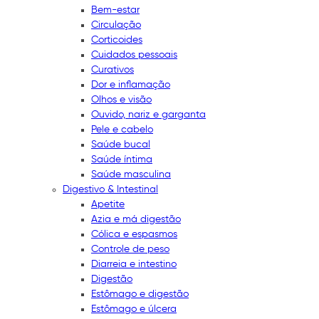
Bem-estar
Circulação
Corticoides
Cuidados pessoais
Curativos
Dor e inflamação
Olhos e visão
Ouvido, nariz e garganta
Pele e cabelo
Saúde bucal
Saúde íntima
Saúde masculina
Digestivo & Intestinal
Apetite
Azia e má digestão
Cólica e espasmos
Controle de peso
Diarreia e intestino
Digestão
Estômago e digestão
Estômago e úlcera