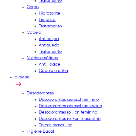
Tratamento
Corpo
Hidratante
Limpeza
Tratamento
Cabelo
Anticaspa
Antiqueda
Tratamento
Nutricosméticos
Anti-idade
Cabelo e unha
Higiene
Desodorantes
Desodorantes aerosol feminino
Desodorantes aerosol masculino
Desodorantes roll-on feminino
Desodorantes roll-on masculino
Talcos masculino
Higiene Bucal