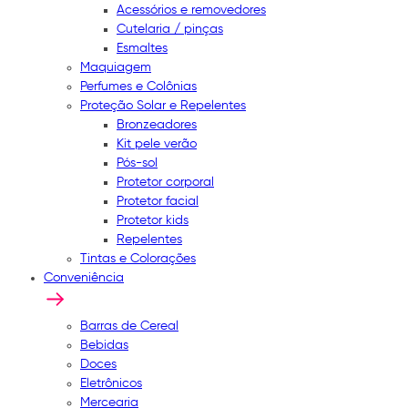
Acessórios e removedores
Cutelaria / pinças
Esmaltes
Maquiagem
Perfumes e Colônias
Proteção Solar e Repelentes
Bronzeadores
Kit pele verão
Pós-sol
Protetor corporal
Protetor facial
Protetor kids
Repelentes
Tintas e Colorações
Conveniência
Barras de Cereal
Bebidas
Doces
Eletrônicos
Mercearia