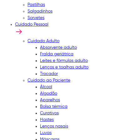
Pastilhas
Salgadinhos
Sorvetes
Cuidado Pessoal
Cuidado Adulto
Absorvente adulto
Fralda geriátrica
Leites e fórmulas adulto
Lenços e toalhas adulto
Trocador
Cuidado ao Paciente
Álcool
Algodão
Aparelhos
Bolsa térmica
Curativos
Hastes
Lenços nasais
Luvas
Máscaras