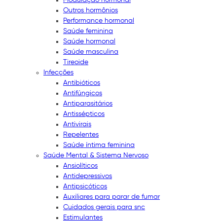
Outros hormônios
Performance hormonal
Saúde feminina
Saúde hormonal
Saúde masculina
Tireoide
Infecções
Antibióticos
Antifúngicos
Antiparasitários
Antissépticos
Antivirais
Repelentes
Saúde íntima feminina
Saúde Mental & Sistema Nervoso
Ansiolíticos
Antidepressivos
Antipsicóticos
Auxiliares para parar de fumar
Cuidados gerais para snc
Estimulantes