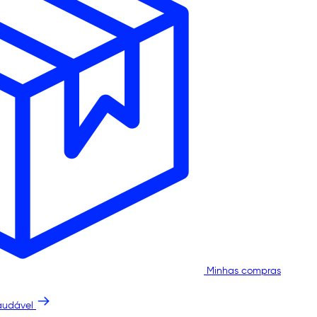
Minhas compras
audável