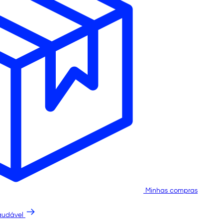
Minhas compras
audável