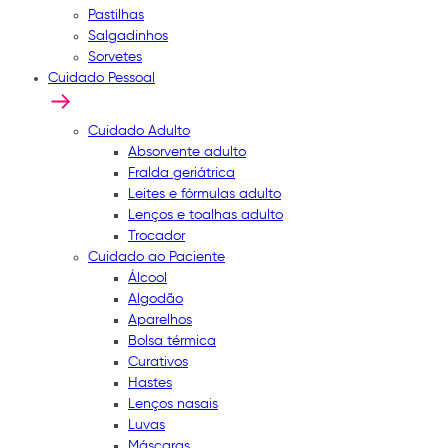
Pastilhas
Salgadinhos
Sorvetes
Cuidado Pessoal
Cuidado Adulto
Absorvente adulto
Fralda geriátrica
Leites e fórmulas adulto
Lenços e toalhas adulto
Trocador
Cuidado ao Paciente
Álcool
Algodão
Aparelhos
Bolsa térmica
Curativos
Hastes
Lenços nasais
Luvas
Máscaras