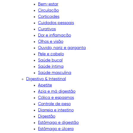
Bem-estar
Circulação
Corticoides
Cuidados pessoais
Curativos
Dor e inflamação
Olhos e visão
Ouvido, nariz e garganta
Pele e cabelo
Saúde bucal
Saúde íntima
Saúde masculina
Digestivo & Intestinal
Apetite
Azia e má digestão
Cólica e espasmos
Controle de peso
Diarreia e intestino
Digestão
Estômago e digestão
Estômago e úlcera