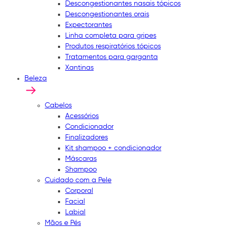
Descongestionantes nasais tópicos
Descongestionantes orais
Expectorantes
Linha completa para gripes
Produtos respiratórios tópicos
Tratamentos para garganta
Xantinas
Beleza
Cabelos
Acessórios
Condicionador
Finalizadores
Kit shampoo + condicionador
Máscaras
Shampoo
Cuidado com a Pele
Corporal
Facial
Labial
Mãos e Pés