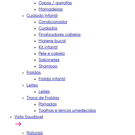
Copos / garrafas
Mamadeiras
Cuidado Infantil
Condicionador
Cuidados
Finalizadores cabelos
Higiene bucal
Kit infantil
Pele e cabelo
Sabonetes
Shampoo
Fraldas
Fralda infantil
Leites
Leites
Troca de Fraldas
Pomadas
Toalhas e lenços umedecidos
Vida Saudável
Naturais