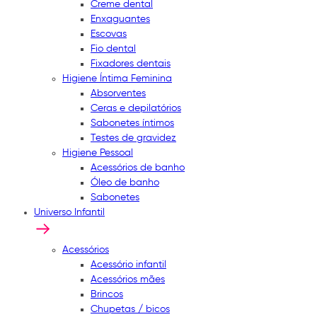
Creme dental
Enxaguantes
Escovas
Fio dental
Fixadores dentais
Higiene Íntima Feminina
Absorventes
Ceras e depilatórios
Sabonetes íntimos
Testes de gravidez
Higiene Pessoal
Acessórios de banho
Óleo de banho
Sabonetes
Universo Infantil
Acessórios
Acessório infantil
Acessórios mães
Brincos
Chupetas / bicos