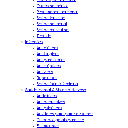
Outros hormônios
Performance hormonal
Saúde feminina
Saúde hormonal
Saúde masculina
Tireoide
Infecções
Antibióticos
Antifúngicos
Antiparasitários
Antissépticos
Antivirais
Repelentes
Saúde íntima feminina
Saúde Mental & Sistema Nervoso
Ansiolíticos
Antidepressivos
Antipsicóticos
Auxiliares para parar de fumar
Cuidados gerais para snc
Estimulantes