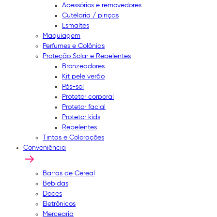
Acessórios e removedores
Cutelaria / pinças
Esmaltes
Maquiagem
Perfumes e Colônias
Proteção Solar e Repelentes
Bronzeadores
Kit pele verão
Pós-sol
Protetor corporal
Protetor facial
Protetor kids
Repelentes
Tintas e Colorações
Conveniência
Barras de Cereal
Bebidas
Doces
Eletrônicos
Mercearia