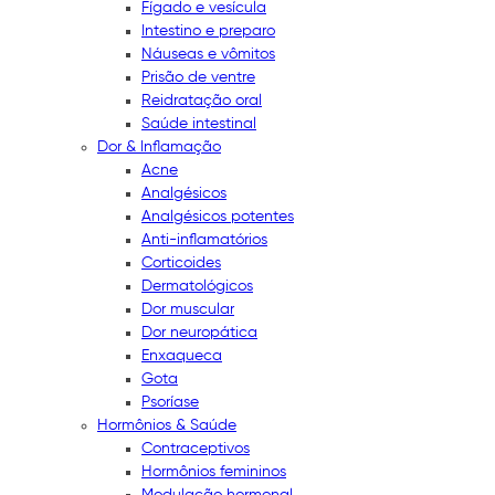
Fígado e vesícula
Intestino e preparo
Náuseas e vômitos
Prisão de ventre
Reidratação oral
Saúde intestinal
Dor & Inflamação
Acne
Analgésicos
Analgésicos potentes
Anti-inflamatórios
Corticoides
Dermatológicos
Dor muscular
Dor neuropática
Enxaqueca
Gota
Psoríase
Hormônios & Saúde
Contraceptivos
Hormônios femininos
Modulação hormonal