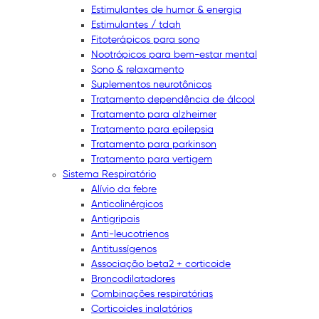
Estimulantes de humor & energia
Estimulantes / tdah
Fitoterápicos para sono
Nootrópicos para bem-estar mental
Sono & relaxamento
Suplementos neurotônicos
Tratamento dependência de álcool
Tratamento para alzheimer
Tratamento para epilepsia
Tratamento para parkinson
Tratamento para vertigem
Sistema Respiratório
Alívio da febre
Anticolinérgicos
Antigripais
Anti-leucotrienos
Antitussígenos
Associação beta2 + corticoide
Broncodilatadores
Combinações respiratórias
Corticoides inalatórios