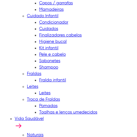
Copos / garrafas
Mamadeiras
Cuidado Infantil
Condicionador
Cuidados
Finalizadores cabelos
Higiene bucal
Kit infantil
Pele e cabelo
Sabonetes
Shampoo
Fraldas
Fralda infantil
Leites
Leites
Troca de Fraldas
Pomadas
Toalhas e lenços umedecidos
Vida Saudável
Naturais