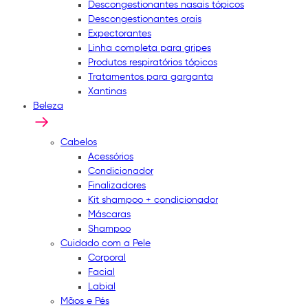
Descongestionantes nasais tópicos
Descongestionantes orais
Expectorantes
Linha completa para gripes
Produtos respiratórios tópicos
Tratamentos para garganta
Xantinas
Beleza
Cabelos
Acessórios
Condicionador
Finalizadores
Kit shampoo + condicionador
Máscaras
Shampoo
Cuidado com a Pele
Corporal
Facial
Labial
Mãos e Pés