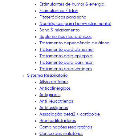
Estimulantes de humor & energia
Estimulantes / tdah
Fitoterápicos para sono
Nootrópicos para bem-estar mental
Sono & relaxamento
Suplementos neurotônicos
Tratamento dependência de álcool
Tratamento para alzheimer
Tratamento para epilepsia
Tratamento para parkinson
Tratamento para vertigem
Sistema Respiratório
Alívio da febre
Anticolinérgicos
Antigripais
Anti-leucotrienos
Antitussígenos
Associação beta2 + corticoide
Broncodilatadores
Combinações respiratórias
Corticoides inalatórios