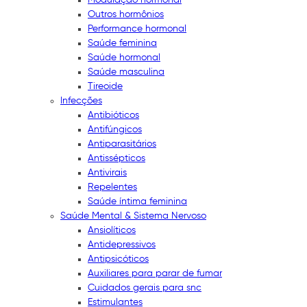
Outros hormônios
Performance hormonal
Saúde feminina
Saúde hormonal
Saúde masculina
Tireoide
Infecções
Antibióticos
Antifúngicos
Antiparasitários
Antissépticos
Antivirais
Repelentes
Saúde íntima feminina
Saúde Mental & Sistema Nervoso
Ansiolíticos
Antidepressivos
Antipsicóticos
Auxiliares para parar de fumar
Cuidados gerais para snc
Estimulantes