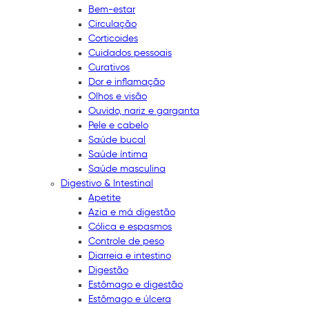
Bem-estar
Circulação
Corticoides
Cuidados pessoais
Curativos
Dor e inflamação
Olhos e visão
Ouvido, nariz e garganta
Pele e cabelo
Saúde bucal
Saúde íntima
Saúde masculina
Digestivo & Intestinal
Apetite
Azia e má digestão
Cólica e espasmos
Controle de peso
Diarreia e intestino
Digestão
Estômago e digestão
Estômago e úlcera