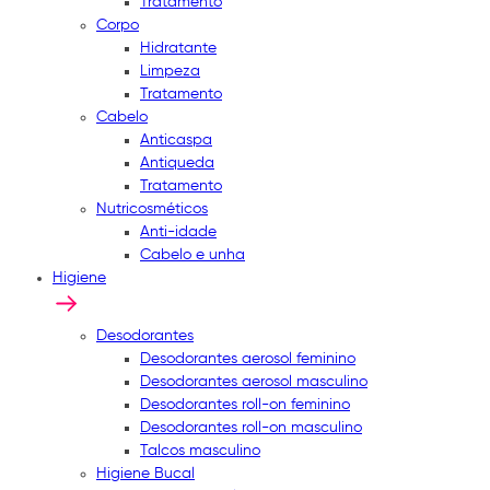
Tratamento
Corpo
Hidratante
Limpeza
Tratamento
Cabelo
Anticaspa
Antiqueda
Tratamento
Nutricosméticos
Anti-idade
Cabelo e unha
Higiene
Desodorantes
Desodorantes aerosol feminino
Desodorantes aerosol masculino
Desodorantes roll-on feminino
Desodorantes roll-on masculino
Talcos masculino
Higiene Bucal