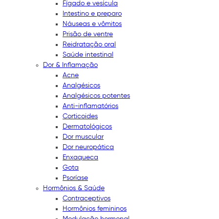
Fígado e vesícula
Intestino e preparo
Náuseas e vômitos
Prisão de ventre
Reidratação oral
Saúde intestinal
Dor & Inflamação
Acne
Analgésicos
Analgésicos potentes
Anti-inflamatórios
Corticoides
Dermatológicos
Dor muscular
Dor neuropática
Enxaqueca
Gota
Psoríase
Hormônios & Saúde
Contraceptivos
Hormônios femininos
Modulação hormonal