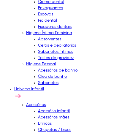
Creme dental
Enxaguantes
Escovas
Fio dental
Fixadores dentais
Higiene Íntima Feminina
Absorventes
Ceras e depilatórios
Sabonetes íntimos
Testes de gravidez
Higiene Pessoal
Acessórios de banho
Óleo de banho
Sabonetes
Universo Infantil
Acessórios
Acessório infantil
Acessórios mães
Brincos
Chupetas / bicos