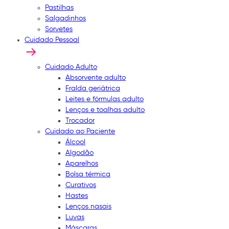
Pastilhas
Salgadinhos
Sorvetes
Cuidado Pessoal
Cuidado Adulto
Absorvente adulto
Fralda geriátrica
Leites e fórmulas adulto
Lenços e toalhas adulto
Trocador
Cuidado ao Paciente
Álcool
Algodão
Aparelhos
Bolsa térmica
Curativos
Hastes
Lenços nasais
Luvas
Máscaras