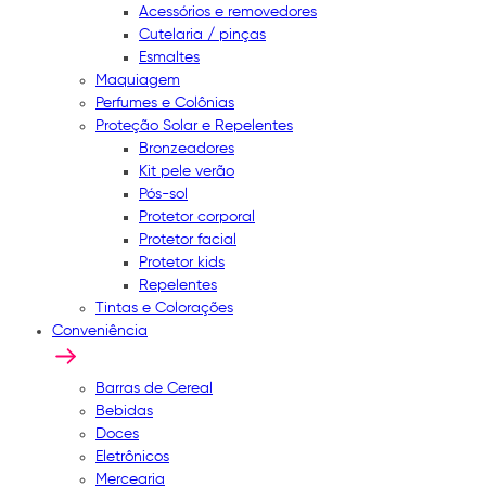
Acessórios e removedores
Cutelaria / pinças
Esmaltes
Maquiagem
Perfumes e Colônias
Proteção Solar e Repelentes
Bronzeadores
Kit pele verão
Pós-sol
Protetor corporal
Protetor facial
Protetor kids
Repelentes
Tintas e Colorações
Conveniência
Barras de Cereal
Bebidas
Doces
Eletrônicos
Mercearia