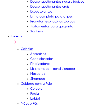
Descongestionantes nasais tópicos
Descongestionantes orais
Expectorantes
Linha completa para gripes
Produtos respiratórios tópicos
Tratamentos para garganta
Xantinas
Beleza
Cabelos
Acessórios
Condicionador
Finalizadores
Kit shampoo + condicionador
Máscaras
Shampoo
Cuidado com a Pele
Corporal
Facial
Labial
Mãos e Pés