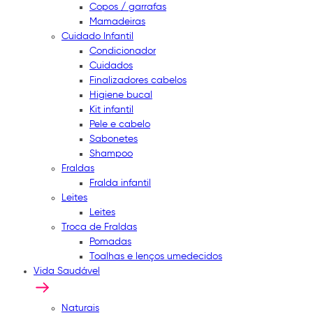
Copos / garrafas
Mamadeiras
Cuidado Infantil
Condicionador
Cuidados
Finalizadores cabelos
Higiene bucal
Kit infantil
Pele e cabelo
Sabonetes
Shampoo
Fraldas
Fralda infantil
Leites
Leites
Troca de Fraldas
Pomadas
Toalhas e lenços umedecidos
Vida Saudável
Naturais