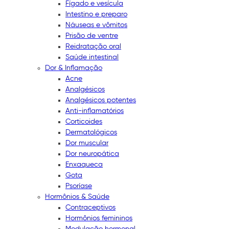
Fígado e vesícula
Intestino e preparo
Náuseas e vômitos
Prisão de ventre
Reidratação oral
Saúde intestinal
Dor & Inflamação
Acne
Analgésicos
Analgésicos potentes
Anti-inflamatórios
Corticoides
Dermatológicos
Dor muscular
Dor neuropática
Enxaqueca
Gota
Psoríase
Hormônios & Saúde
Contraceptivos
Hormônios femininos
Modulação hormonal