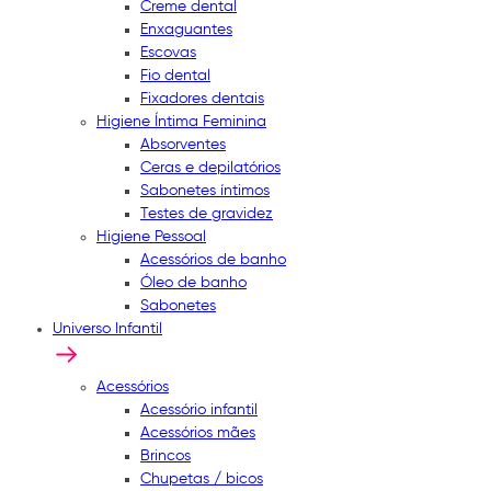
Creme dental
Enxaguantes
Escovas
Fio dental
Fixadores dentais
Higiene Íntima Feminina
Absorventes
Ceras e depilatórios
Sabonetes íntimos
Testes de gravidez
Higiene Pessoal
Acessórios de banho
Óleo de banho
Sabonetes
Universo Infantil
Acessórios
Acessório infantil
Acessórios mães
Brincos
Chupetas / bicos