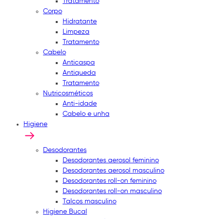
Tratamento
Corpo
Hidratante
Limpeza
Tratamento
Cabelo
Anticaspa
Antiqueda
Tratamento
Nutricosméticos
Anti-idade
Cabelo e unha
Higiene
Desodorantes
Desodorantes aerosol feminino
Desodorantes aerosol masculino
Desodorantes roll-on feminino
Desodorantes roll-on masculino
Talcos masculino
Higiene Bucal