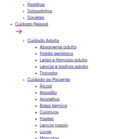
Pastilhas
Salgadinhos
Sorvetes
Cuidado Pessoal
Cuidado Adulto
Absorvente adulto
Fralda geriátrica
Leites e fórmulas adulto
Lenços e toalhas adulto
Trocador
Cuidado ao Paciente
Álcool
Algodão
Aparelhos
Bolsa térmica
Curativos
Hastes
Lenços nasais
Luvas
Máscaras