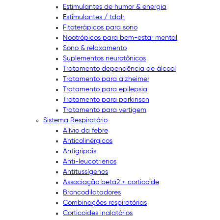
Estimulantes de humor & energia
Estimulantes / tdah
Fitoterápicos para sono
Nootrópicos para bem-estar mental
Sono & relaxamento
Suplementos neurotônicos
Tratamento dependência de álcool
Tratamento para alzheimer
Tratamento para epilepsia
Tratamento para parkinson
Tratamento para vertigem
Sistema Respiratório
Alívio da febre
Anticolinérgicos
Antigripais
Anti-leucotrienos
Antitussígenos
Associação beta2 + corticoide
Broncodilatadores
Combinações respiratórias
Corticoides inalatórios