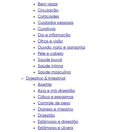
Bem-estar
Circulação
Corticoides
Cuidados pessoais
Curativos
Dor e inflamação
Olhos e visão
Ouvido, nariz e garganta
Pele e cabelo
Saúde bucal
Saúde íntima
Saúde masculina
Digestivo & Intestinal
Apetite
Azia e má digestão
Cólica e espasmos
Controle de peso
Diarreia e intestino
Digestão
Estômago e digestão
Estômago e úlcera