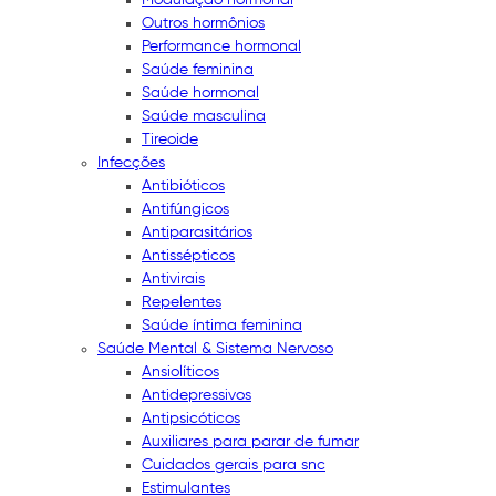
Outros hormônios
Performance hormonal
Saúde feminina
Saúde hormonal
Saúde masculina
Tireoide
Infecções
Antibióticos
Antifúngicos
Antiparasitários
Antissépticos
Antivirais
Repelentes
Saúde íntima feminina
Saúde Mental & Sistema Nervoso
Ansiolíticos
Antidepressivos
Antipsicóticos
Auxiliares para parar de fumar
Cuidados gerais para snc
Estimulantes