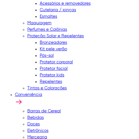
Acessórios e removedores
Cutelaria / pinças
Esmaltes
Maquiagem
Perfumes e Colônias
Proteção Solar e Repelentes
Bronzeadores
Kit pele verão
Pós-sol
Protetor corporal
Protetor facial
Protetor kids
Repelentes
Tintas e Colorações
Conveniência
Barras de Cereal
Bebidas
Doces
Eletrônicos
Mercearia