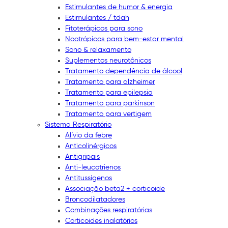
Estimulantes de humor & energia
Estimulantes / tdah
Fitoterápicos para sono
Nootrópicos para bem-estar mental
Sono & relaxamento
Suplementos neurotônicos
Tratamento dependência de álcool
Tratamento para alzheimer
Tratamento para epilepsia
Tratamento para parkinson
Tratamento para vertigem
Sistema Respiratório
Alívio da febre
Anticolinérgicos
Antigripais
Anti-leucotrienos
Antitussígenos
Associação beta2 + corticoide
Broncodilatadores
Combinações respiratórias
Corticoides inalatórios