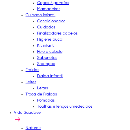
Copos / garrafas
Mamadeiras
Cuidado Infantil
Condicionador
Cuidados
Finalizadores cabelos
Higiene bucal
Kit infantil
Pele e cabelo
Sabonetes
Shampoo
Fraldas
Fralda infantil
Leites
Leites
Troca de Fraldas
Pomadas
Toalhas e lenços umedecidos
Vida Saudável
Naturais