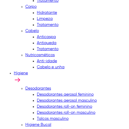
Tratamento
Corpo
Hidratante
Limpeza
Tratamento
Cabelo
Anticaspa
Antiqueda
Tratamento
Nutricosméticos
Anti-idade
Cabelo e unha
Higiene
Desodorantes
Desodorantes aerosol feminino
Desodorantes aerosol masculino
Desodorantes roll-on feminino
Desodorantes roll-on masculino
Talcos masculino
Higiene Bucal