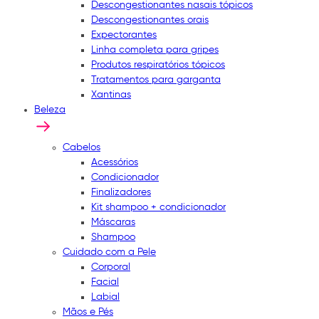
Descongestionantes nasais tópicos
Descongestionantes orais
Expectorantes
Linha completa para gripes
Produtos respiratórios tópicos
Tratamentos para garganta
Xantinas
Beleza
Cabelos
Acessórios
Condicionador
Finalizadores
Kit shampoo + condicionador
Máscaras
Shampoo
Cuidado com a Pele
Corporal
Facial
Labial
Mãos e Pés