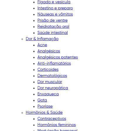
Fígado e vesícula
Intestino e preparo
Náuseas e vômitos
Prisão de ventre
Reidratação oral
Saúde intestinal
Dor & Inflamação
Acne
Analgésicos
Analgésicos potentes
Anti-inflamatórios
Corticoides
Dermatológicos
Dor muscular
Dor neuropática
Enxaqueca
Gota
Psoríase
Hormônios & Saúde
Contraceptivos
Hormônios femininos
Modulação hormonal