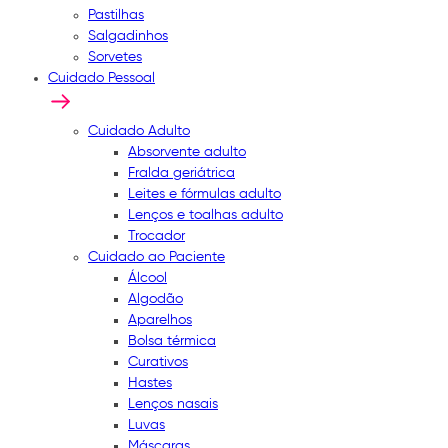
Pastilhas
Salgadinhos
Sorvetes
Cuidado Pessoal
Cuidado Adulto
Absorvente adulto
Fralda geriátrica
Leites e fórmulas adulto
Lenços e toalhas adulto
Trocador
Cuidado ao Paciente
Álcool
Algodão
Aparelhos
Bolsa térmica
Curativos
Hastes
Lenços nasais
Luvas
Máscaras