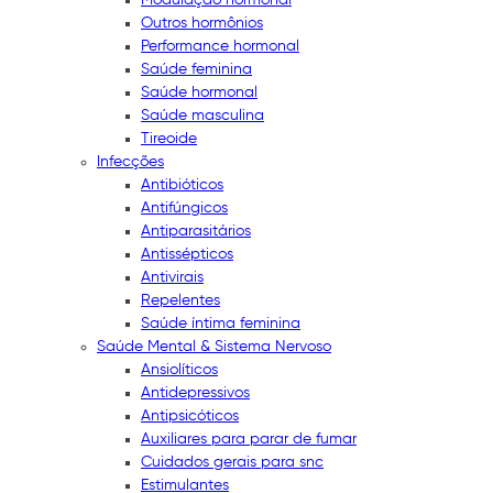
Outros hormônios
Performance hormonal
Saúde feminina
Saúde hormonal
Saúde masculina
Tireoide
Infecções
Antibióticos
Antifúngicos
Antiparasitários
Antissépticos
Antivirais
Repelentes
Saúde íntima feminina
Saúde Mental & Sistema Nervoso
Ansiolíticos
Antidepressivos
Antipsicóticos
Auxiliares para parar de fumar
Cuidados gerais para snc
Estimulantes