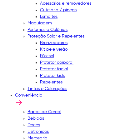
Acessórios e removedores
Cutelaria / pinças
Esmaltes
Maquiagem
Perfumes e Colônias
Proteção Solar e Repelentes
Bronzeadores
Kit pele verão
Pós-sol
Protetor corporal
Protetor facial
Protetor kids
Repelentes
Tintas e Colorações
Conveniência
Barras de Cereal
Bebidas
Doces
Eletrônicos
Mercearia