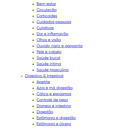
Bem-estar
Circulação
Corticoides
Cuidados pessoais
Curativos
Dor e inflamação
Olhos e visão
Ouvido, nariz e garganta
Pele e cabelo
Saúde bucal
Saúde íntima
Saúde masculina
Digestivo & Intestinal
Apetite
Azia e má digestão
Cólica e espasmos
Controle de peso
Diarreia e intestino
Digestão
Estômago e digestão
Estômago e úlcera