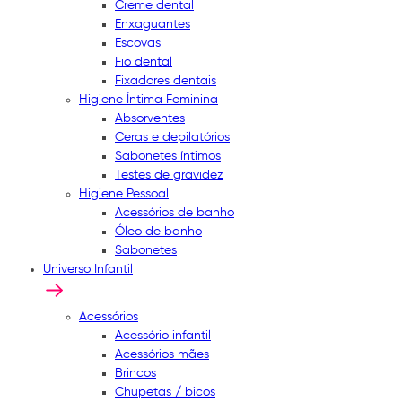
Creme dental
Enxaguantes
Escovas
Fio dental
Fixadores dentais
Higiene Íntima Feminina
Absorventes
Ceras e depilatórios
Sabonetes íntimos
Testes de gravidez
Higiene Pessoal
Acessórios de banho
Óleo de banho
Sabonetes
Universo Infantil
Acessórios
Acessório infantil
Acessórios mães
Brincos
Chupetas / bicos