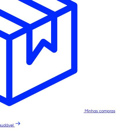
Minhas compras
audável