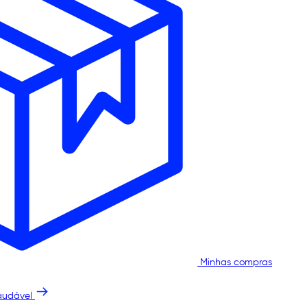
Minhas compras
audável