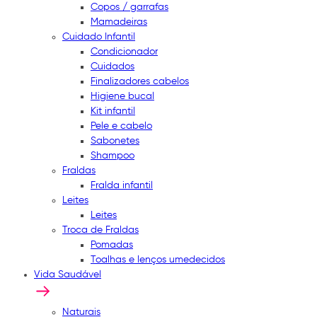
Copos / garrafas
Mamadeiras
Cuidado Infantil
Condicionador
Cuidados
Finalizadores cabelos
Higiene bucal
Kit infantil
Pele e cabelo
Sabonetes
Shampoo
Fraldas
Fralda infantil
Leites
Leites
Troca de Fraldas
Pomadas
Toalhas e lenços umedecidos
Vida Saudável
Naturais