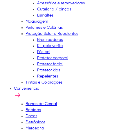
Acessórios e removedores
Cutelaria / pinças
Esmaltes
Maquiagem
Perfumes e Colônias
Proteção Solar e Repelentes
Bronzeadores
Kit pele verão
Pós-sol
Protetor corporal
Protetor facial
Protetor kids
Repelentes
Tintas e Colorações
Conveniência
Barras de Cereal
Bebidas
Doces
Eletrônicos
Mercearia