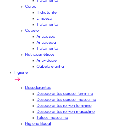
Tratamento
Corpo
Hidratante
Limpeza
Tratamento
Cabelo
Anticaspa
Antiqueda
Tratamento
Nutricosméticos
Anti-idade
Cabelo e unha
Higiene
Desodorantes
Desodorantes aerosol feminino
Desodorantes aerosol masculino
Desodorantes roll-on feminino
Desodorantes roll-on masculino
Talcos masculino
Higiene Bucal