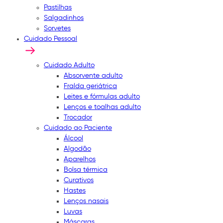
Pastilhas
Salgadinhos
Sorvetes
Cuidado Pessoal
Cuidado Adulto
Absorvente adulto
Fralda geriátrica
Leites e fórmulas adulto
Lenços e toalhas adulto
Trocador
Cuidado ao Paciente
Álcool
Algodão
Aparelhos
Bolsa térmica
Curativos
Hastes
Lenços nasais
Luvas
Máscaras