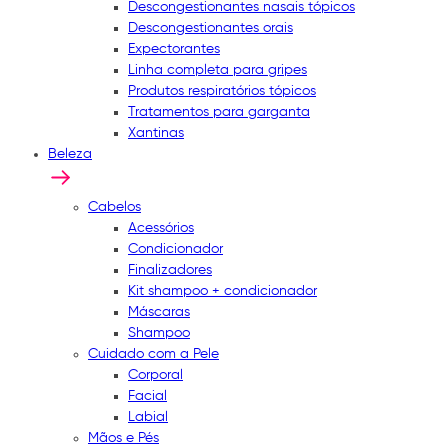
Descongestionantes nasais tópicos
Descongestionantes orais
Expectorantes
Linha completa para gripes
Produtos respiratórios tópicos
Tratamentos para garganta
Xantinas
Beleza
Cabelos
Acessórios
Condicionador
Finalizadores
Kit shampoo + condicionador
Máscaras
Shampoo
Cuidado com a Pele
Corporal
Facial
Labial
Mãos e Pés