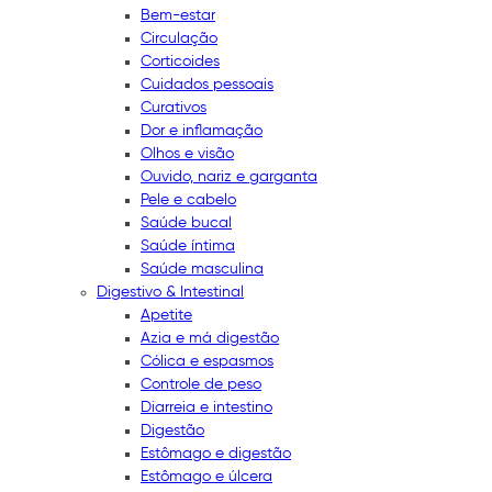
Bem-estar
Circulação
Corticoides
Cuidados pessoais
Curativos
Dor e inflamação
Olhos e visão
Ouvido, nariz e garganta
Pele e cabelo
Saúde bucal
Saúde íntima
Saúde masculina
Digestivo & Intestinal
Apetite
Azia e má digestão
Cólica e espasmos
Controle de peso
Diarreia e intestino
Digestão
Estômago e digestão
Estômago e úlcera