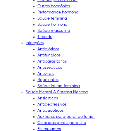
Outros hormônios
Performance hormonal
Saúde feminina
Saúde hormonal
Saúde masculina
Tireoide
Infecções
Antibióticos
Antifúngicos
Antiparasitários
Antissépticos
Antivirais
Repelentes
Saúde íntima feminina
Saúde Mental & Sistema Nervoso
Ansiolíticos
Antidepressivos
Antipsicóticos
Auxiliares para parar de fumar
Cuidados gerais para snc
Estimulantes