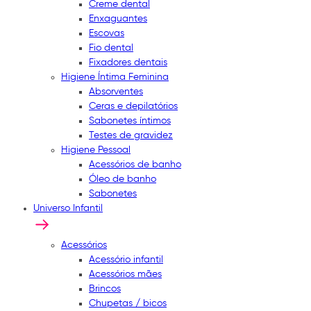
Creme dental
Enxaguantes
Escovas
Fio dental
Fixadores dentais
Higiene Íntima Feminina
Absorventes
Ceras e depilatórios
Sabonetes íntimos
Testes de gravidez
Higiene Pessoal
Acessórios de banho
Óleo de banho
Sabonetes
Universo Infantil
Acessórios
Acessório infantil
Acessórios mães
Brincos
Chupetas / bicos