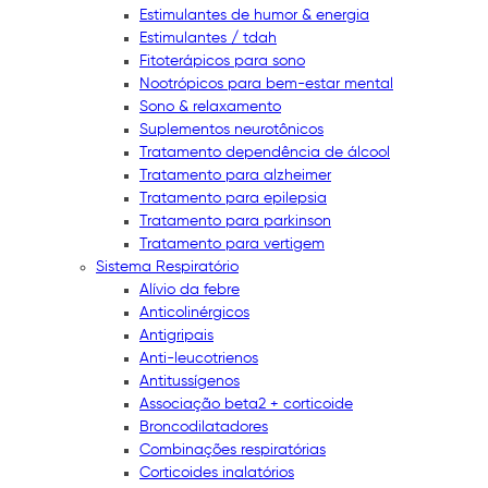
Estimulantes de humor & energia
Estimulantes / tdah
Fitoterápicos para sono
Nootrópicos para bem-estar mental
Sono & relaxamento
Suplementos neurotônicos
Tratamento dependência de álcool
Tratamento para alzheimer
Tratamento para epilepsia
Tratamento para parkinson
Tratamento para vertigem
Sistema Respiratório
Alívio da febre
Anticolinérgicos
Antigripais
Anti-leucotrienos
Antitussígenos
Associação beta2 + corticoide
Broncodilatadores
Combinações respiratórias
Corticoides inalatórios