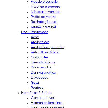
Fígado e vesícula
Intestino e preparo
Náuseas e vômitos
Prisão de ventre
Reidratação oral
Saúde intestinal
Dor & Inflamação
Acne
Analgésicos
Analgésicos potentes
Anti-inflamatórios
Corticoides
Dermatológicos
Dor muscular
Dor neuropática
Enxaqueca
Gota
Psoríase
Hormônios & Saúde
Contraceptivos
Hormônios femininos
Modulação hormonal