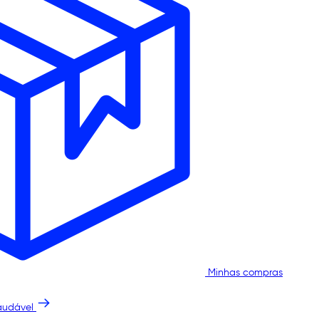
Minhas compras
audável