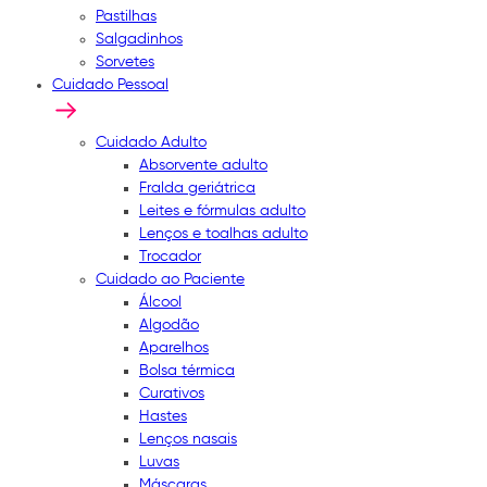
Pastilhas
Salgadinhos
Sorvetes
Cuidado Pessoal
Cuidado Adulto
Absorvente adulto
Fralda geriátrica
Leites e fórmulas adulto
Lenços e toalhas adulto
Trocador
Cuidado ao Paciente
Álcool
Algodão
Aparelhos
Bolsa térmica
Curativos
Hastes
Lenços nasais
Luvas
Máscaras