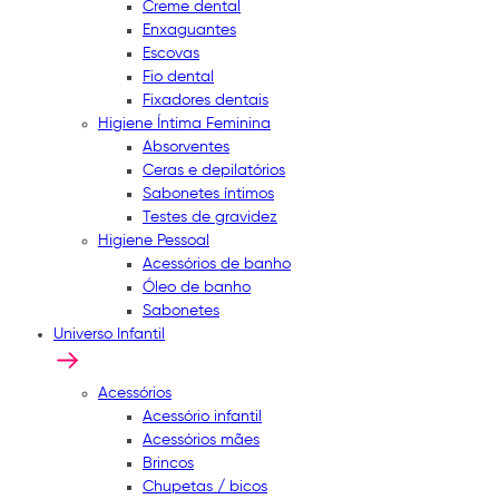
Creme dental
Enxaguantes
Escovas
Fio dental
Fixadores dentais
Higiene Íntima Feminina
Absorventes
Ceras e depilatórios
Sabonetes íntimos
Testes de gravidez
Higiene Pessoal
Acessórios de banho
Óleo de banho
Sabonetes
Universo Infantil
Acessórios
Acessório infantil
Acessórios mães
Brincos
Chupetas / bicos