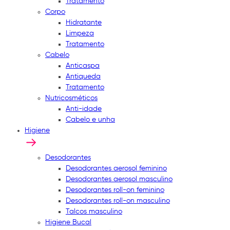
Tratamento
Corpo
Hidratante
Limpeza
Tratamento
Cabelo
Anticaspa
Antiqueda
Tratamento
Nutricosméticos
Anti-idade
Cabelo e unha
Higiene
Desodorantes
Desodorantes aerosol feminino
Desodorantes aerosol masculino
Desodorantes roll-on feminino
Desodorantes roll-on masculino
Talcos masculino
Higiene Bucal