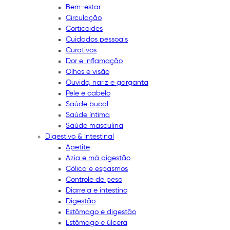
Bem-estar
Circulação
Corticoides
Cuidados pessoais
Curativos
Dor e inflamação
Olhos e visão
Ouvido, nariz e garganta
Pele e cabelo
Saúde bucal
Saúde íntima
Saúde masculina
Digestivo & Intestinal
Apetite
Azia e má digestão
Cólica e espasmos
Controle de peso
Diarreia e intestino
Digestão
Estômago e digestão
Estômago e úlcera