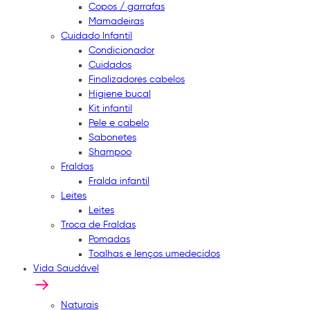
Copos / garrafas
Mamadeiras
Cuidado Infantil
Condicionador
Cuidados
Finalizadores cabelos
Higiene bucal
Kit infantil
Pele e cabelo
Sabonetes
Shampoo
Fraldas
Fralda infantil
Leites
Leites
Troca de Fraldas
Pomadas
Toalhas e lenços umedecidos
Vida Saudável
Naturais