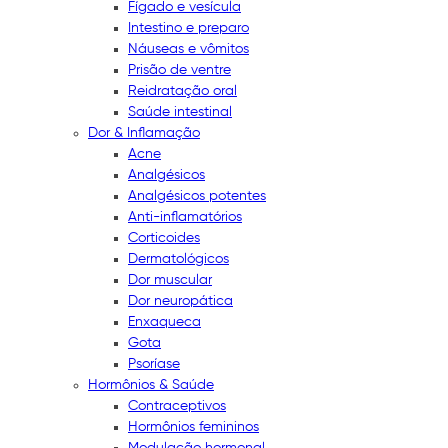
Fígado e vesícula
Intestino e preparo
Náuseas e vômitos
Prisão de ventre
Reidratação oral
Saúde intestinal
Dor & Inflamação
Acne
Analgésicos
Analgésicos potentes
Anti-inflamatórios
Corticoides
Dermatológicos
Dor muscular
Dor neuropática
Enxaqueca
Gota
Psoríase
Hormônios & Saúde
Contraceptivos
Hormônios femininos
Modulação hormonal