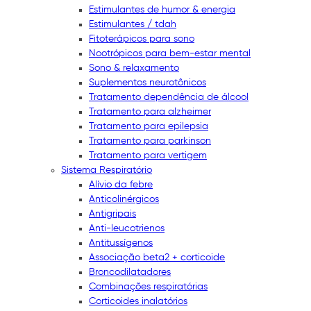
Estimulantes de humor & energia
Estimulantes / tdah
Fitoterápicos para sono
Nootrópicos para bem-estar mental
Sono & relaxamento
Suplementos neurotônicos
Tratamento dependência de álcool
Tratamento para alzheimer
Tratamento para epilepsia
Tratamento para parkinson
Tratamento para vertigem
Sistema Respiratório
Alívio da febre
Anticolinérgicos
Antigripais
Anti-leucotrienos
Antitussígenos
Associação beta2 + corticoide
Broncodilatadores
Combinações respiratórias
Corticoides inalatórios