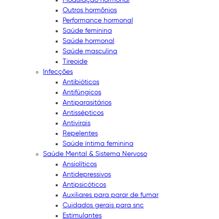
Outros hormônios
Performance hormonal
Saúde feminina
Saúde hormonal
Saúde masculina
Tireoide
Infecções
Antibióticos
Antifúngicos
Antiparasitários
Antissépticos
Antivirais
Repelentes
Saúde íntima feminina
Saúde Mental & Sistema Nervoso
Ansiolíticos
Antidepressivos
Antipsicóticos
Auxiliares para parar de fumar
Cuidados gerais para snc
Estimulantes