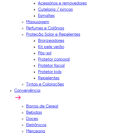
Acessórios e removedores
Cutelaria / pinças
Esmaltes
Maquiagem
Perfumes e Colônias
Proteção Solar e Repelentes
Bronzeadores
Kit pele verão
Pós-sol
Protetor corporal
Protetor facial
Protetor kids
Repelentes
Tintas e Colorações
Conveniência
Barras de Cereal
Bebidas
Doces
Eletrônicos
Mercearia