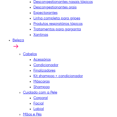
Descongestionantes nasais tópicos
Descongestionantes orais
Expectorantes
Linha completa para gripes
Produtos respiratórios tópicos
Tratamentos para garganta
Xantinas
Beleza
Cabelos
Acessórios
Condicionador
Finalizadores
Kit shampoo + condicionador
Máscaras
Shampoo
Cuidado com a Pele
Corporal
Facial
Labial
Mãos e Pés