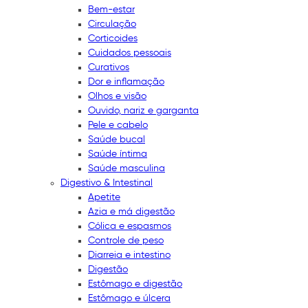
Bem-estar
Circulação
Corticoides
Cuidados pessoais
Curativos
Dor e inflamação
Olhos e visão
Ouvido, nariz e garganta
Pele e cabelo
Saúde bucal
Saúde íntima
Saúde masculina
Digestivo & Intestinal
Apetite
Azia e má digestão
Cólica e espasmos
Controle de peso
Diarreia e intestino
Digestão
Estômago e digestão
Estômago e úlcera