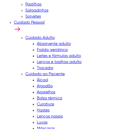
Pastilhas
Salgadinhos
Sorvetes
Cuidado Pessoal
Cuidado Adulto
Absorvente adulto
Fralda geriátrica
Leites e fórmulas adulto
Lenços e toalhas adulto
Trocador
Cuidado ao Paciente
Álcool
Algodão
Aparelhos
Bolsa térmica
Curativos
Hastes
Lenços nasais
Luvas
Máscaras