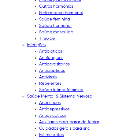
Outros hormônios
Performance hormonal
Saúde feminina
Saúde hormonal
Saúde masculina
Tireoide
Infecções
Antibióticos
Antifúngicos
Antiparasitários
Antissépticos
Antivirais
Repelentes
Saúde íntima feminina
Saúde Mental & Sistema Nervoso
Ansiolíticos
Antidepressivos
Antipsicóticos
Auxiliares para parar de fumar
Cuidados gerais para snc
Estimulantes