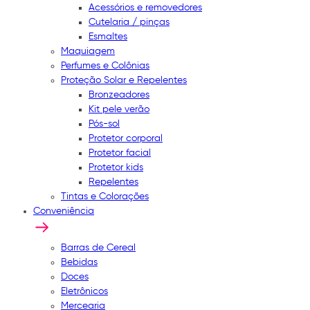
Acessórios e removedores
Cutelaria / pinças
Esmaltes
Maquiagem
Perfumes e Colônias
Proteção Solar e Repelentes
Bronzeadores
Kit pele verão
Pós-sol
Protetor corporal
Protetor facial
Protetor kids
Repelentes
Tintas e Colorações
Conveniência
Barras de Cereal
Bebidas
Doces
Eletrônicos
Mercearia