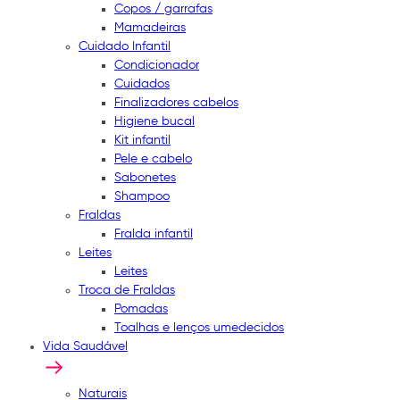
Copos / garrafas
Mamadeiras
Cuidado Infantil
Condicionador
Cuidados
Finalizadores cabelos
Higiene bucal
Kit infantil
Pele e cabelo
Sabonetes
Shampoo
Fraldas
Fralda infantil
Leites
Leites
Troca de Fraldas
Pomadas
Toalhas e lenços umedecidos
Vida Saudável
Naturais