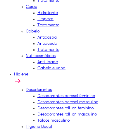
Tratamento
Corpo
Hidratante
Limpeza
Tratamento
Cabelo
Anticaspa
Antiqueda
Tratamento
Nutricosméticos
Anti-idade
Cabelo e unha
Higiene
Desodorantes
Desodorantes aerosol feminino
Desodorantes aerosol masculino
Desodorantes roll-on feminino
Desodorantes roll-on masculino
Talcos masculino
Higiene Bucal