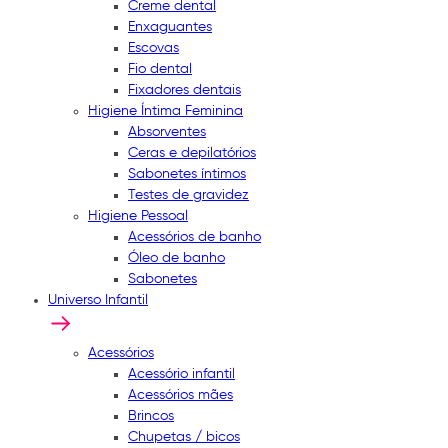
Creme dental
Enxaguantes
Escovas
Fio dental
Fixadores dentais
Higiene Íntima Feminina
Absorventes
Ceras e depilatórios
Sabonetes íntimos
Testes de gravidez
Higiene Pessoal
Acessórios de banho
Óleo de banho
Sabonetes
Universo Infantil
Acessórios
Acessório infantil
Acessórios mães
Brincos
Chupetas / bicos