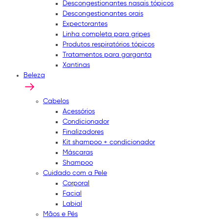
Descongestionantes nasais tópicos
Descongestionantes orais
Expectorantes
Linha completa para gripes
Produtos respiratórios tópicos
Tratamentos para garganta
Xantinas
Beleza
Cabelos
Acessórios
Condicionador
Finalizadores
Kit shampoo + condicionador
Máscaras
Shampoo
Cuidado com a Pele
Corporal
Facial
Labial
Mãos e Pés