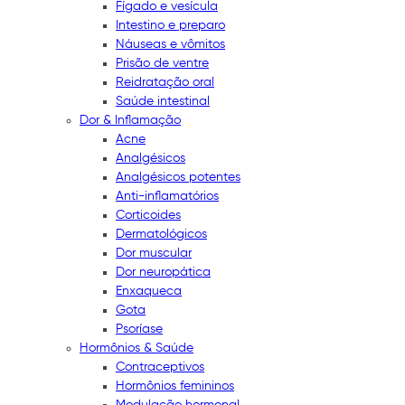
Fígado e vesícula
Intestino e preparo
Náuseas e vômitos
Prisão de ventre
Reidratação oral
Saúde intestinal
Dor & Inflamação
Acne
Analgésicos
Analgésicos potentes
Anti-inflamatórios
Corticoides
Dermatológicos
Dor muscular
Dor neuropática
Enxaqueca
Gota
Psoríase
Hormônios & Saúde
Contraceptivos
Hormônios femininos
Modulação hormonal