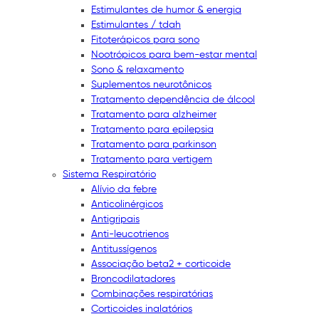
Estimulantes de humor & energia
Estimulantes / tdah
Fitoterápicos para sono
Nootrópicos para bem-estar mental
Sono & relaxamento
Suplementos neurotônicos
Tratamento dependência de álcool
Tratamento para alzheimer
Tratamento para epilepsia
Tratamento para parkinson
Tratamento para vertigem
Sistema Respiratório
Alívio da febre
Anticolinérgicos
Antigripais
Anti-leucotrienos
Antitussígenos
Associação beta2 + corticoide
Broncodilatadores
Combinações respiratórias
Corticoides inalatórios