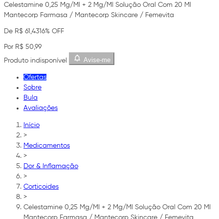
Celestamine 0,25 Mg/Ml + 2 Mg/Ml Solução Oral Com 20 Ml
Mantecorp Farmasa / Mantecorp Skincare / Femevita
De R$ 61,43
16% OFF
Por R$ 50,99
Avise-me
Produto indisponível
Ofertas
Sobre
Bula
Avaliações
Início
>
Medicamentos
>
Dor & Inflamação
>
Corticoides
>
Celestamine 0,25 Mg/Ml + 2 Mg/Ml Solução Oral Com 20 Ml
Mantecorp Farmasa / Mantecorp Skincare / Femevita