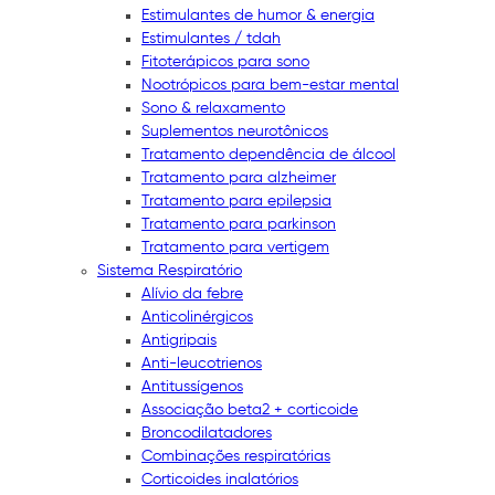
Estimulantes de humor & energia
Estimulantes / tdah
Fitoterápicos para sono
Nootrópicos para bem-estar mental
Sono & relaxamento
Suplementos neurotônicos
Tratamento dependência de álcool
Tratamento para alzheimer
Tratamento para epilepsia
Tratamento para parkinson
Tratamento para vertigem
Sistema Respiratório
Alívio da febre
Anticolinérgicos
Antigripais
Anti-leucotrienos
Antitussígenos
Associação beta2 + corticoide
Broncodilatadores
Combinações respiratórias
Corticoides inalatórios