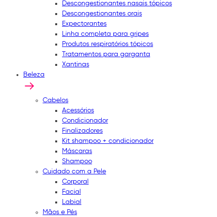
Descongestionantes nasais tópicos
Descongestionantes orais
Expectorantes
Linha completa para gripes
Produtos respiratórios tópicos
Tratamentos para garganta
Xantinas
Beleza
Cabelos
Acessórios
Condicionador
Finalizadores
Kit shampoo + condicionador
Máscaras
Shampoo
Cuidado com a Pele
Corporal
Facial
Labial
Mãos e Pés