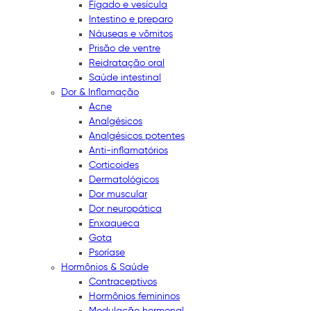
Fígado e vesícula
Intestino e preparo
Náuseas e vômitos
Prisão de ventre
Reidratação oral
Saúde intestinal
Dor & Inflamação
Acne
Analgésicos
Analgésicos potentes
Anti-inflamatórios
Corticoides
Dermatológicos
Dor muscular
Dor neuropática
Enxaqueca
Gota
Psoríase
Hormônios & Saúde
Contraceptivos
Hormônios femininos
Modulação hormonal