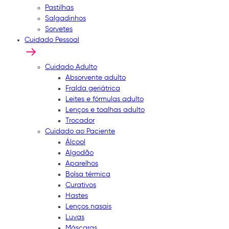
Pastilhas
Salgadinhos
Sorvetes
Cuidado Pessoal
Cuidado Adulto
Absorvente adulto
Fralda geriátrica
Leites e fórmulas adulto
Lenços e toalhas adulto
Trocador
Cuidado ao Paciente
Álcool
Algodão
Aparelhos
Bolsa térmica
Curativos
Hastes
Lenços nasais
Luvas
Máscaras