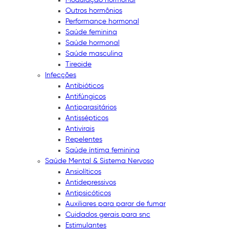
Outros hormônios
Performance hormonal
Saúde feminina
Saúde hormonal
Saúde masculina
Tireoide
Infecções
Antibióticos
Antifúngicos
Antiparasitários
Antissépticos
Antivirais
Repelentes
Saúde íntima feminina
Saúde Mental & Sistema Nervoso
Ansiolíticos
Antidepressivos
Antipsicóticos
Auxiliares para parar de fumar
Cuidados gerais para snc
Estimulantes