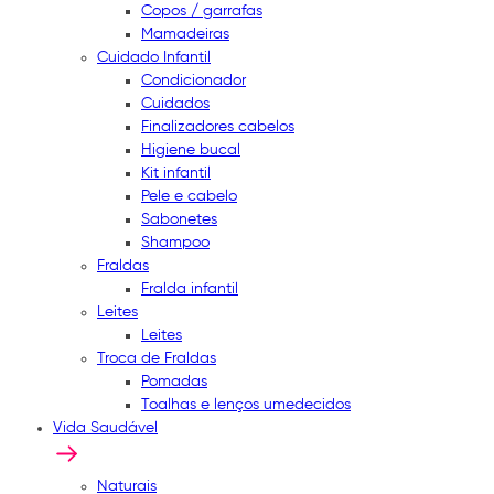
Copos / garrafas
Mamadeiras
Cuidado Infantil
Condicionador
Cuidados
Finalizadores cabelos
Higiene bucal
Kit infantil
Pele e cabelo
Sabonetes
Shampoo
Fraldas
Fralda infantil
Leites
Leites
Troca de Fraldas
Pomadas
Toalhas e lenços umedecidos
Vida Saudável
Naturais