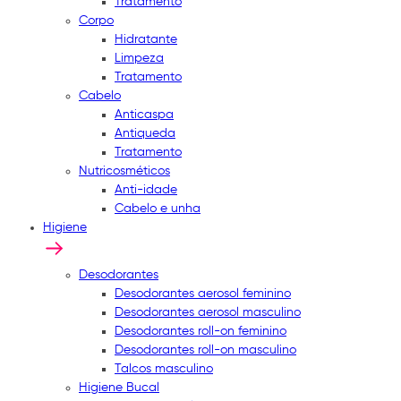
Tratamento
Corpo
Hidratante
Limpeza
Tratamento
Cabelo
Anticaspa
Antiqueda
Tratamento
Nutricosméticos
Anti-idade
Cabelo e unha
Higiene
Desodorantes
Desodorantes aerosol feminino
Desodorantes aerosol masculino
Desodorantes roll-on feminino
Desodorantes roll-on masculino
Talcos masculino
Higiene Bucal