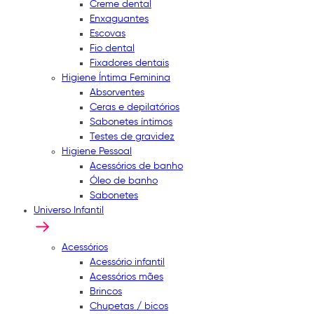
Creme dental
Enxaguantes
Escovas
Fio dental
Fixadores dentais
Higiene Íntima Feminina
Absorventes
Ceras e depilatórios
Sabonetes íntimos
Testes de gravidez
Higiene Pessoal
Acessórios de banho
Óleo de banho
Sabonetes
Universo Infantil
Acessórios
Acessório infantil
Acessórios mães
Brincos
Chupetas / bicos