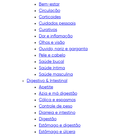
Bem-estar
Circulação
Corticoides
Cuidados pessoais
Curativos
Dor e inflamação
Olhos e visão
Ouvido, nariz e garganta
Pele e cabelo
Saúde bucal
Saúde íntima
Saúde masculina
Digestivo & Intestinal
Apetite
Azia e má digestão
Cólica e espasmos
Controle de peso
Diarreia e intestino
Digestão
Estômago e digestão
Estômago e úlcera