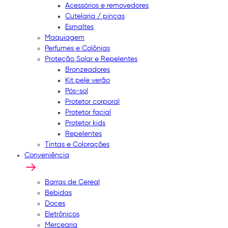
Acessórios e removedores
Cutelaria / pinças
Esmaltes
Maquiagem
Perfumes e Colônias
Proteção Solar e Repelentes
Bronzeadores
Kit pele verão
Pós-sol
Protetor corporal
Protetor facial
Protetor kids
Repelentes
Tintas e Colorações
Conveniência
Barras de Cereal
Bebidas
Doces
Eletrônicos
Mercearia