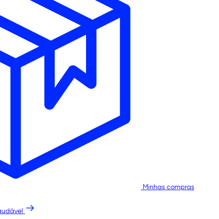
Minhas compras
audável