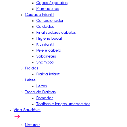
Copos / garrafas
Mamadeiras
Cuidado Infantil
Condicionador
Cuidados
Finalizadores cabelos
Higiene bucal
Kit infantil
Pele e cabelo
Sabonetes
Shampoo
Fraldas
Fralda infantil
Leites
Leites
Troca de Fraldas
Pomadas
Toalhas e lenços umedecidos
Vida Saudável
Naturais