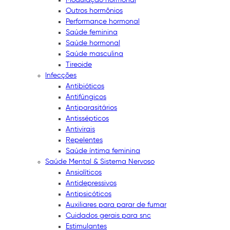
Outros hormônios
Performance hormonal
Saúde feminina
Saúde hormonal
Saúde masculina
Tireoide
Infecções
Antibióticos
Antifúngicos
Antiparasitários
Antissépticos
Antivirais
Repelentes
Saúde íntima feminina
Saúde Mental & Sistema Nervoso
Ansiolíticos
Antidepressivos
Antipsicóticos
Auxiliares para parar de fumar
Cuidados gerais para snc
Estimulantes