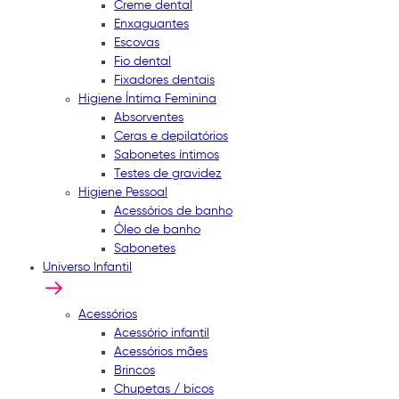
Creme dental
Enxaguantes
Escovas
Fio dental
Fixadores dentais
Higiene Íntima Feminina
Absorventes
Ceras e depilatórios
Sabonetes íntimos
Testes de gravidez
Higiene Pessoal
Acessórios de banho
Óleo de banho
Sabonetes
Universo Infantil
Acessórios
Acessório infantil
Acessórios mães
Brincos
Chupetas / bicos