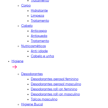
Tratamento
Corpo
Hidratante
Limpeza
Tratamento
Cabelo
Anticaspa
Antiqueda
Tratamento
Nutricosméticos
Anti-idade
Cabelo e unha
Higiene
Desodorantes
Desodorantes aerosol feminino
Desodorantes aerosol masculino
Desodorantes roll-on feminino
Desodorantes roll-on masculino
Talcos masculino
Higiene Bucal