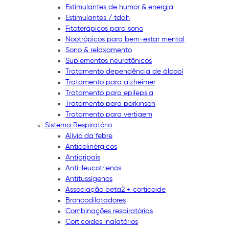
Estimulantes de humor & energia
Estimulantes / tdah
Fitoterápicos para sono
Nootrópicos para bem-estar mental
Sono & relaxamento
Suplementos neurotônicos
Tratamento dependência de álcool
Tratamento para alzheimer
Tratamento para epilepsia
Tratamento para parkinson
Tratamento para vertigem
Sistema Respiratório
Alívio da febre
Anticolinérgicos
Antigripais
Anti-leucotrienos
Antitussígenos
Associação beta2 + corticoide
Broncodilatadores
Combinações respiratórias
Corticoides inalatórios