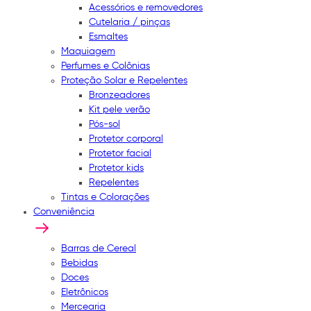
Acessórios e removedores
Cutelaria / pinças
Esmaltes
Maquiagem
Perfumes e Colônias
Proteção Solar e Repelentes
Bronzeadores
Kit pele verão
Pós-sol
Protetor corporal
Protetor facial
Protetor kids
Repelentes
Tintas e Colorações
Conveniência
Barras de Cereal
Bebidas
Doces
Eletrônicos
Mercearia