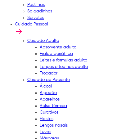
Pastilhas
Salgadinhos
Sorvetes
Cuidado Pessoal
Cuidado Adulto
Absorvente adulto
Fralda geriátrica
Leites e fórmulas adulto
Lenços e toalhas adulto
Trocador
Cuidado ao Paciente
Álcool
Algodão
Aparelhos
Bolsa térmica
Curativos
Hastes
Lenços nasais
Luvas
Máscaras