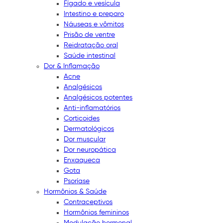
Fígado e vesícula
Intestino e preparo
Náuseas e vômitos
Prisão de ventre
Reidratação oral
Saúde intestinal
Dor & Inflamação
Acne
Analgésicos
Analgésicos potentes
Anti-inflamatórios
Corticoides
Dermatológicos
Dor muscular
Dor neuropática
Enxaqueca
Gota
Psoríase
Hormônios & Saúde
Contraceptivos
Hormônios femininos
Modulação hormonal