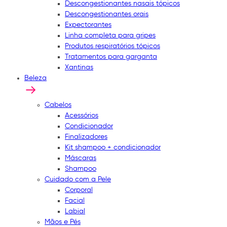
Descongestionantes nasais tópicos
Descongestionantes orais
Expectorantes
Linha completa para gripes
Produtos respiratórios tópicos
Tratamentos para garganta
Xantinas
Beleza
Cabelos
Acessórios
Condicionador
Finalizadores
Kit shampoo + condicionador
Máscaras
Shampoo
Cuidado com a Pele
Corporal
Facial
Labial
Mãos e Pés