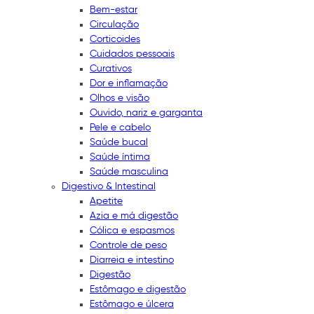
Bem-estar
Circulação
Corticoides
Cuidados pessoais
Curativos
Dor e inflamação
Olhos e visão
Ouvido, nariz e garganta
Pele e cabelo
Saúde bucal
Saúde íntima
Saúde masculina
Digestivo & Intestinal
Apetite
Azia e má digestão
Cólica e espasmos
Controle de peso
Diarreia e intestino
Digestão
Estômago e digestão
Estômago e úlcera