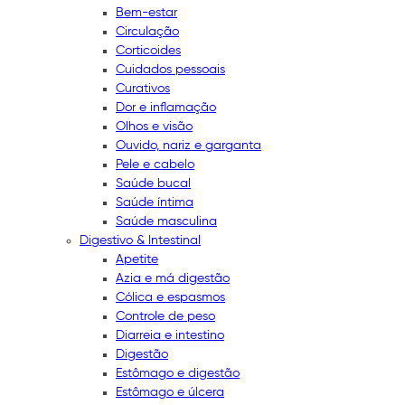
Bem-estar
Circulação
Corticoides
Cuidados pessoais
Curativos
Dor e inflamação
Olhos e visão
Ouvido, nariz e garganta
Pele e cabelo
Saúde bucal
Saúde íntima
Saúde masculina
Digestivo & Intestinal
Apetite
Azia e má digestão
Cólica e espasmos
Controle de peso
Diarreia e intestino
Digestão
Estômago e digestão
Estômago e úlcera