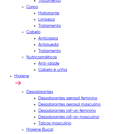
Tratamento
Corpo
Hidratante
Limpeza
Tratamento
Cabelo
Anticaspa
Antiqueda
Tratamento
Nutricosméticos
Anti-idade
Cabelo e unha
Higiene
Desodorantes
Desodorantes aerosol feminino
Desodorantes aerosol masculino
Desodorantes roll-on feminino
Desodorantes roll-on masculino
Talcos masculino
Higiene Bucal