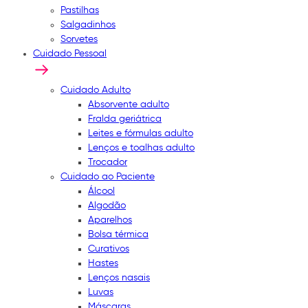
Pastilhas
Salgadinhos
Sorvetes
Cuidado Pessoal
Cuidado Adulto
Absorvente adulto
Fralda geriátrica
Leites e fórmulas adulto
Lenços e toalhas adulto
Trocador
Cuidado ao Paciente
Álcool
Algodão
Aparelhos
Bolsa térmica
Curativos
Hastes
Lenços nasais
Luvas
Máscaras