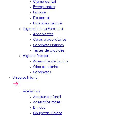
Creme dental
Enxaguantes
Escovas
Fio dental
Fixadores dentais
Higiene Íntima Feminina
Absorventes
Ceras e depilatórios
Sabonetes íntimos
Testes de gravidez
Higiene Pessoal
Acessórios de banho
Óleo de banho
Sabonetes
Universo Infantil
Acessórios
Acessório infantil
Acessórios mães
Brincos
Chupetas / bicos