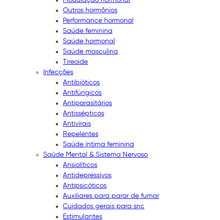
Outros hormônios
Performance hormonal
Saúde feminina
Saúde hormonal
Saúde masculina
Tireoide
Infecções
Antibióticos
Antifúngicos
Antiparasitários
Antissépticos
Antivirais
Repelentes
Saúde íntima feminina
Saúde Mental & Sistema Nervoso
Ansiolíticos
Antidepressivos
Antipsicóticos
Auxiliares para parar de fumar
Cuidados gerais para snc
Estimulantes