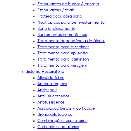
Estimulantes de humor & energia
Estimulantes / tdah
Fitoterápicos para sono
Nootrópicos para bem-estar mental
Sono & relaxamento
Suplementos neurotônicos
Tratamento dependência de álcool
Tratamento para alzheimer
Tratamento para epilepsia
Tratamento para parkinson
Tratamento para vertigem
Sistema Respiratório
Alívio da febre
Anticolinérgicos
Antigripais
Anti-leucotrienos
Antitussígenos
Associação beta2 + corticoide
Broncodilatadores
Combinações respiratórias
Corticoides inalatórios