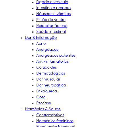
Fígado e vesícula
Intestino e preparo
Náuseas e vômitos
Prisão de ventre
Reidratação oral
Saúde intestinal
Dor & Inflamação
Acne
Analgésicos
Analgésicos potentes
Anti-inflamatórios
Corticoides
Dermatológicos
Dor muscular
Dor neuropática
Enxaqueca
Gota
Psoríase
Hormônios & Saúde
Contraceptivos
Hormônios femininos
Modulação hormonal