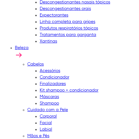
Descongestionantes nasais tópicos
Descongestionantes orais
Expectorantes
Linha completa para gripes
Produtos respiratórios tópicos
Tratamentos para garganta
Xantinas
Beleza
Cabelos
Acessórios
Condicionador
Finalizadores
Kit shampoo + condicionador
Máscaras
Shampoo
Cuidado com a Pele
Corporal
Facial
Labial
Mãos e Pés