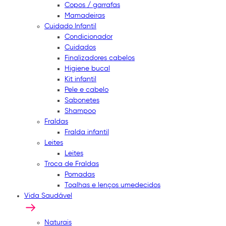
Copos / garrafas
Mamadeiras
Cuidado Infantil
Condicionador
Cuidados
Finalizadores cabelos
Higiene bucal
Kit infantil
Pele e cabelo
Sabonetes
Shampoo
Fraldas
Fralda infantil
Leites
Leites
Troca de Fraldas
Pomadas
Toalhas e lenços umedecidos
Vida Saudável
Naturais