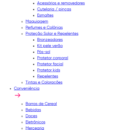
Acessórios e removedores
Cutelaria / pinças
Esmaltes
Maquiagem
Perfumes e Colônias
Proteção Solar e Repelentes
Bronzeadores
Kit pele verão
Pós-sol
Protetor corporal
Protetor facial
Protetor kids
Repelentes
Tintas e Colorações
Conveniência
Barras de Cereal
Bebidas
Doces
Eletrônicos
Mercearia