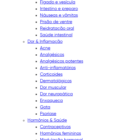
Fígado e vesícula
Intestino e preparo
Náuseas e vômitos
Prisão de ventre
Reidratação oral
Saúde intestinal
Dor & Inflamação
Acne
Analgésicos
Analgésicos potentes
Anti-inflamatórios
Corticoides
Dermatológicos
Dor muscular
Dor neuropática
Enxaqueca
Gota
Psoríase
Hormônios & Saúde
Contraceptivos
Hormônios femininos
Modulação hormonal