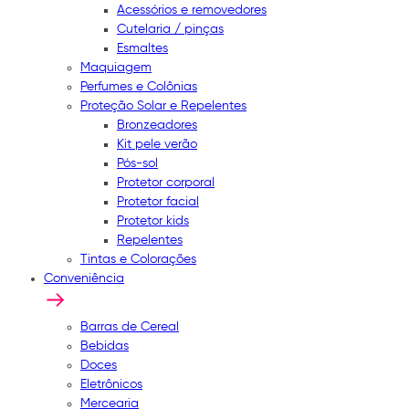
Acessórios e removedores
Cutelaria / pinças
Esmaltes
Maquiagem
Perfumes e Colônias
Proteção Solar e Repelentes
Bronzeadores
Kit pele verão
Pós-sol
Protetor corporal
Protetor facial
Protetor kids
Repelentes
Tintas e Colorações
Conveniência
Barras de Cereal
Bebidas
Doces
Eletrônicos
Mercearia