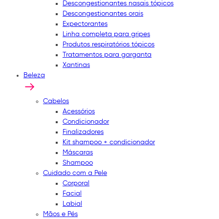
Descongestionantes nasais tópicos
Descongestionantes orais
Expectorantes
Linha completa para gripes
Produtos respiratórios tópicos
Tratamentos para garganta
Xantinas
Beleza
Cabelos
Acessórios
Condicionador
Finalizadores
Kit shampoo + condicionador
Máscaras
Shampoo
Cuidado com a Pele
Corporal
Facial
Labial
Mãos e Pés