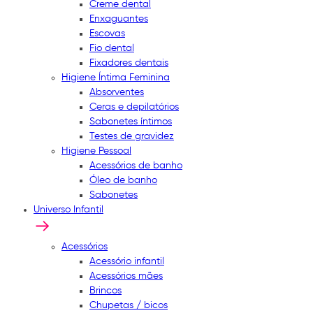
Creme dental
Enxaguantes
Escovas
Fio dental
Fixadores dentais
Higiene Íntima Feminina
Absorventes
Ceras e depilatórios
Sabonetes íntimos
Testes de gravidez
Higiene Pessoal
Acessórios de banho
Óleo de banho
Sabonetes
Universo Infantil
Acessórios
Acessório infantil
Acessórios mães
Brincos
Chupetas / bicos