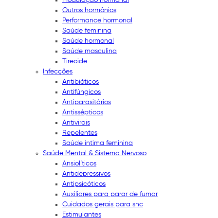
Outros hormônios
Performance hormonal
Saúde feminina
Saúde hormonal
Saúde masculina
Tireoide
Infecções
Antibióticos
Antifúngicos
Antiparasitários
Antissépticos
Antivirais
Repelentes
Saúde íntima feminina
Saúde Mental & Sistema Nervoso
Ansiolíticos
Antidepressivos
Antipsicóticos
Auxiliares para parar de fumar
Cuidados gerais para snc
Estimulantes