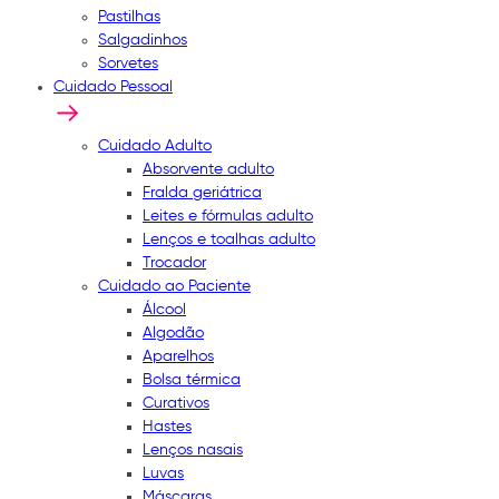
Pastilhas
Salgadinhos
Sorvetes
Cuidado Pessoal
Cuidado Adulto
Absorvente adulto
Fralda geriátrica
Leites e fórmulas adulto
Lenços e toalhas adulto
Trocador
Cuidado ao Paciente
Álcool
Algodão
Aparelhos
Bolsa térmica
Curativos
Hastes
Lenços nasais
Luvas
Máscaras