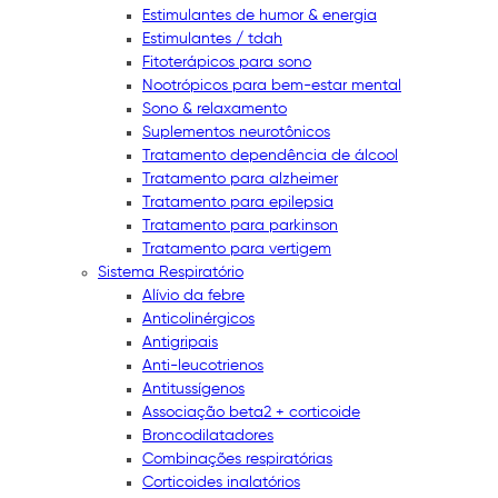
Estimulantes de humor & energia
Estimulantes / tdah
Fitoterápicos para sono
Nootrópicos para bem-estar mental
Sono & relaxamento
Suplementos neurotônicos
Tratamento dependência de álcool
Tratamento para alzheimer
Tratamento para epilepsia
Tratamento para parkinson
Tratamento para vertigem
Sistema Respiratório
Alívio da febre
Anticolinérgicos
Antigripais
Anti-leucotrienos
Antitussígenos
Associação beta2 + corticoide
Broncodilatadores
Combinações respiratórias
Corticoides inalatórios