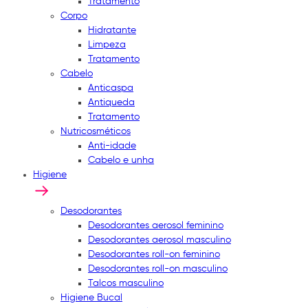
Tratamento
Corpo
Hidratante
Limpeza
Tratamento
Cabelo
Anticaspa
Antiqueda
Tratamento
Nutricosméticos
Anti-idade
Cabelo e unha
Higiene
Desodorantes
Desodorantes aerosol feminino
Desodorantes aerosol masculino
Desodorantes roll-on feminino
Desodorantes roll-on masculino
Talcos masculino
Higiene Bucal