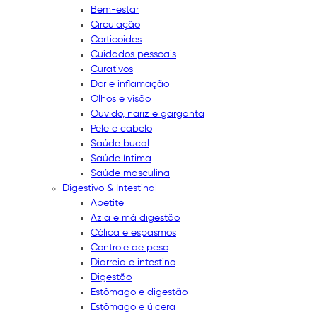
Bem-estar
Circulação
Corticoides
Cuidados pessoais
Curativos
Dor e inflamação
Olhos e visão
Ouvido, nariz e garganta
Pele e cabelo
Saúde bucal
Saúde íntima
Saúde masculina
Digestivo & Intestinal
Apetite
Azia e má digestão
Cólica e espasmos
Controle de peso
Diarreia e intestino
Digestão
Estômago e digestão
Estômago e úlcera