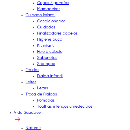
Copos / garrafas
Mamadeiras
Cuidado Infantil
Condicionador
Cuidados
Finalizadores cabelos
Higiene bucal
Kit infantil
Pele e cabelo
Sabonetes
Shampoo
Fraldas
Fralda infantil
Leites
Leites
Troca de Fraldas
Pomadas
Toalhas e lenços umedecidos
Vida Saudável
Naturais